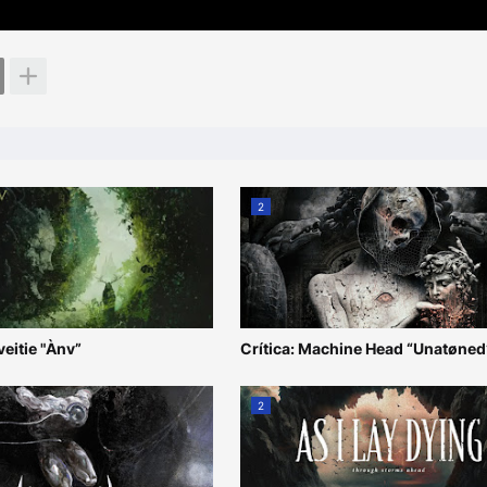
2
veitie "Ànv”
Crítica: Machine Head “Unatøned
2