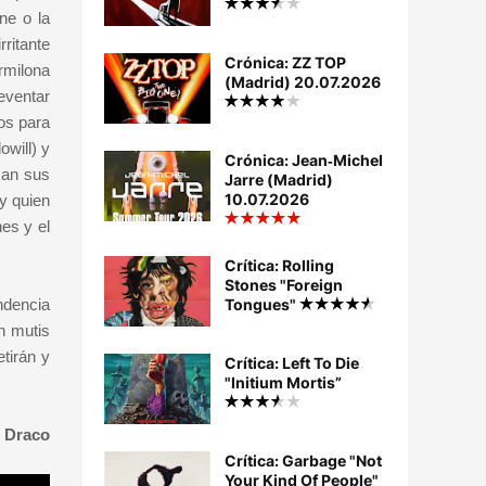
ne o la
rritante
Crónica: ZZ TOP
rmilona
(Madrid) 20.07.2026
eventar
os para
owill) y
Crónica: Jean‐Michel
can sus
Jarre (Madrid)
10.07.2026
y quien
es y el
Crítica: Rolling
Stones "Foreign
ndencia
Tongues"
n mutis
etirán y
Crítica: Left To Die
"Initium Mortis”
 Draco
Crítica: Garbage "Not
Your Kind Of People"