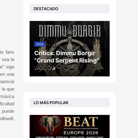
DESTACADO
2026
ás fans
Crítica: Dimmu Borgir
 sea la
“Grand Serpent Rising”
e” siga
 en una
pareció
 la que
 música
LO MÁS POPULAR
ficultad
a puede
lowill,