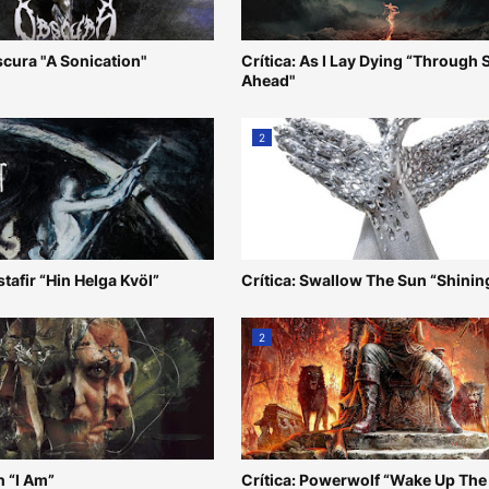
scura "A Sonication"
Crítica: As I Lay Dying “Through
Ahead"
2
stafir “Hin Helga Kvöl”
Crítica: Swallow The Sun “Shinin
2
n “I Am”
Crítica: Powerwolf “Wake Up The