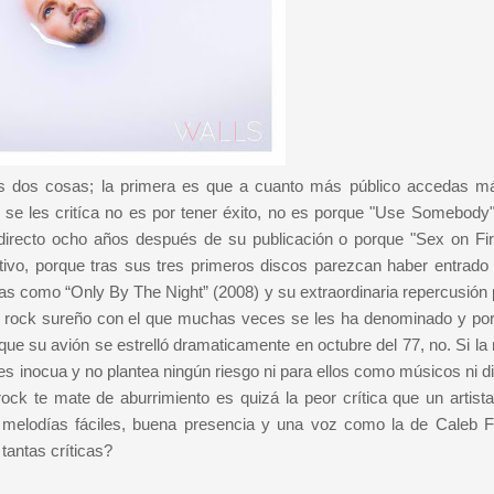
das dos cosas; la primera es que a cuanto más público accedas m
 se les critíca no es por tener éxito, no es porque "Use Somebody"
directo ocho años después de su publicación o porque "Sex on Fir
ivo, porque tras sus tres primeros discos parezcan haber entrado
as como “Only By The Night” (2008) y su extraordinaria repercusión 
e rock sureño con el que muchas veces se les ha denominado y por
que su avión se estrelló dramaticamente en octubre del 77, no. Si la
es inocua y no plantea ningún riesgo ni para ellos como músicos ni di
ck te mate de aburrimiento es quizá la peor crítica que un artist
r; melodías fáciles, buena presencia y una voz como la de Caleb Fol
tantas críticas?