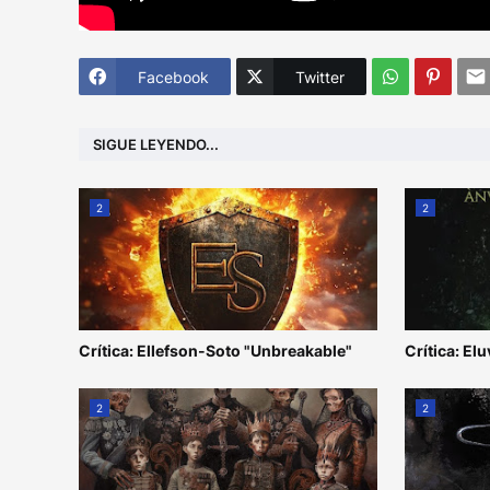
Facebook
Twitter
SIGUE LEYENDO...
2
2
Crítica: Ellefson-Soto "Unbreakable"
Crítica: Elu
2
2