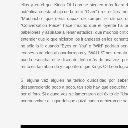
ellos y en el que Kings Of Leon se sienten más fuera 
auténtica cuesta abajo de la retro ”Over” (tres estilos m
“Muchacho” que sería capaz de romper el clímax de
“Conversation Piece” hace mucho que el oyente ha pe
pabellones y aspiraba a llenar estadios, que muchos crít
entender que lo que hicieron los irlandeses en los ochent
no sólo la fe cuando “Eyes on You” o “Wild” podrían son
coches o acuden al guardarropas y “WALLS” nos remata s
pueda escuchar este disco del tirón más de una vez, por
resto es tan aburrido y soporífero que Kings Of Leon logr
Si alguna vez alguien ha tenido curiosidad por sab
desapareciendo poco a poco, tan sólo hay que escuchar 
por el foro. Si alguna vez se lamentaron del éxito de “Us
podrán volver al lugar del que quizá nunca debieron de sa