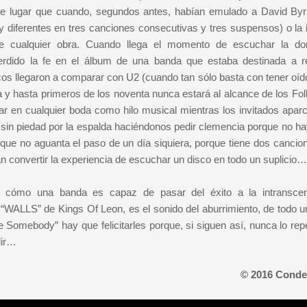
de lugar que cuando, segundos antes, habían emulado a David Byr
uy diferentes en tres canciones consecutivas y tres suspensos) o la i
 cualquier obra. Cuando llega el momento de escuchar la do
rdido la fe en el álbum de una banda que estaba destinada a r
icos llegaron a comparar con U2 (cuando tan sólo basta con tener oíd
a y hasta primeros de los noventa nunca estará al alcance de los Foll
ar en cualquier boda como hilo musical mientras los invitados apar
in piedad por la espalda haciéndonos pedir clemencia porque no ha
que no aguanta el paso de un día siquiera, porque tiene dos cancion
an convertir la experiencia de escuchar un disco en todo un suplicio…
er cómo una banda es capaz de pasar del éxito a la intransce
“WALLS” de Kings Of Leon, es el sonido del aburrimiento, de todo u
e Somebody” hay que felicitarles porque, si siguen así, nunca lo rep
lir…
© 2016 Conde