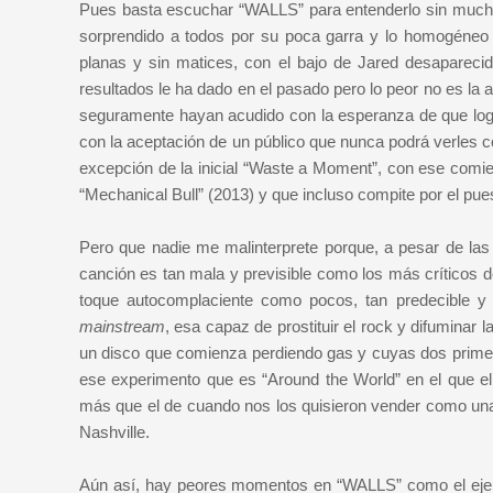
Pues basta escuchar “WALLS” para entenderlo sin mucha 
sorprendido a todos por su poca garra y lo homogéneo 
planas y sin matices, con el bajo de Jared desaparecid
resultados le ha dado en el pasado pero lo peor no es la
seguramente hayan acudido con la esperanza de que lo
con la aceptación de un público que nunca podrá verles co
excepción de la inicial “Waste a Moment”, con ese comie
“Mechanical Bull” (2013) y que incluso compite por el p
Pero que nadie me malinterprete porque, a pesar de las 
canción es tan mala y previsible como los más críticos 
toque autocomplaciente como pocos, tan predecible 
mainstream
, esa capaz de prostituir el rock y difuminar l
un disco que comienza perdiendo gas y cuyas dos prime
ese experimento que es “Around the World” en el que el
más que el de cuando nos los quisieron vender como una
Nashville.
Aún así, hay peores momentos en “WALLS” como el ejerci