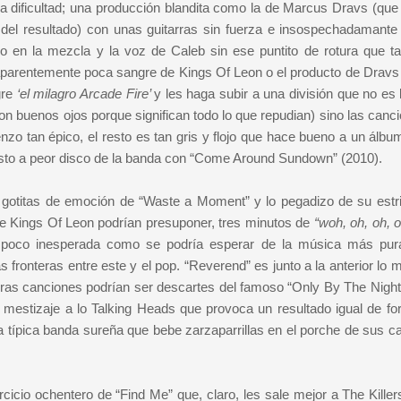
dificultad; una producción blandita como la de Marcus Dravs (que
del resultado) con unas guitarras sin fuerza e insospechadamante
o en la mezcla y la voz de Caleb sin ese puntito de rotura que t
 aparentemente poca sangre de Kings Of Leon o el producto de Dravs 
gre
‘el milagro Arcade Fire’
y les haga subir a una división que no es
n buenos ojos porque significan todo lo que repudian) sino las canci
nzo tan épico, el resto es tan gris y flojo que hace bueno a un álb
uesto a peor disco de la banda con “Come Around Sundown” (2010).
gotitas de emoción de “Waste a Moment” y lo pegadizo de su estribi
de Kings Of Leon podrían presuponer, tres minutos de
“woh, oh, oh, 
y poco inesperada como se podría esperar de la música más pu
as fronteras entre este y el pop. “Reverend” es junto a la anterior lo 
ras canciones podrían ser descartes del famoso “Only By The Nigh
 mestizaje a lo Talking Heads que provoca un resultado igual de fo
 típica banda sureña que bebe zarzaparrillas en el porche de sus c
cio ochentero de “Find Me” que, claro, les sale mejor a The Killer