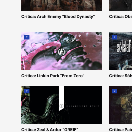
Crítica: Arch Enemy “Blood Dynasty”
Crítica: Ob
2
2
Crítica: Linkin Park “From Zero"
Crítica: Sól
2
2
Crítica: Zeal & Ardor “GREIF”
Crítica: Pai