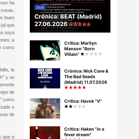
 nos ha
2026
 sosas,
Crónica: BEAT (Madrid)
an buen
27.06.2026
(al que
 la suya
ones; a
Crítica: Marilyn
um como
Manson "Born
Villain"
llo, la
Crónica: Nick Cave &
The Bad Seeds
oh”
y un
(Madrid) 11.07.2026
ramente
mejor de
t” como
Crítica: Havok "V"
rzado o
asas de
Crítica: Haken "in a
fever dream"
s que a