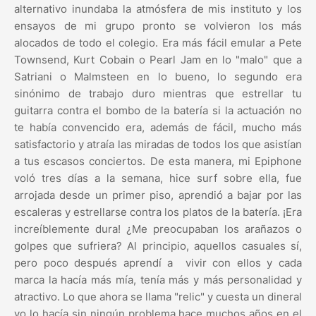
alternativo inundaba la atmósfera de mis instituto y los
ensayos de mi grupo pronto se volvieron los más
alocados de todo el colegio. Era más fácil emular a Pete
Townsend, Kurt Cobain o Pearl Jam en lo "malo" que a
Satriani o Malmsteen en lo bueno, lo segundo era
sinónimo de trabajo duro mientras que estrellar tu
guitarra contra el bombo de la batería si la actuación no
te había convencido era, además de fácil, mucho más
satisfactorio y atraía las miradas de todos los que asistían
a tus escasos conciertos. De esta manera, mi Epiphone
voló tres días a la semana, hice surf sobre ella, fue
arrojada desde un primer piso, aprendió a bajar por las
escaleras y estrellarse contra los platos de la batería. ¡Era
increíblemente dura! ¿Me preocupaban los arañazos o
golpes que sufriera? Al principio, aquellos casuales sí,
pero poco después aprendí a vivir con ellos y cada
marca la hacía más mía, tenía más y más personalidad y
atractivo. Lo que ahora se llama "relic" y cuesta un dineral
yo lo hacía sin ningún problema hace muchos años en el