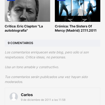
Crítica: Eric Clapton "La
Crónica: The Sisters Of
autobiografía"
Mercy (Madrid) 27.11.2011
9 COMENTARIOS
Los comentarios enriquecen este blog, pero sólo si son
respetuosos. Critica ideas, no personas.
Usa un tono amable y constructivo.
Tus comentarios serán publicados una vez hayan sido
moderados.
Carlos
9 de diciembre de 2011 a las 11:58