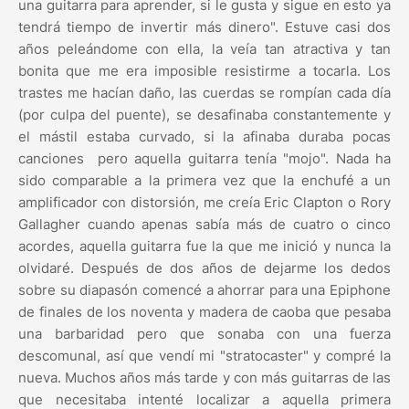
una guitarra para aprender, si le gusta y sigue en esto ya
tendrá tiempo de invertir más dinero". Estuve casi dos
años peleándome con ella, la veía tan atractiva y tan
bonita que me era imposible resistirme a tocarla. Los
trastes me hacían daño, las cuerdas se rompían cada día
(por culpa del puente), se desafinaba constantemente y
el mástil estaba curvado, si la afinaba duraba pocas
canciones pero aquella guitarra tenía "mojo". Nada ha
sido comparable a la primera vez que la enchufé a un
amplificador con distorsión, me creía Eric Clapton o Rory
Gallagher cuando apenas sabía más de cuatro o cinco
acordes, aquella guitarra fue la que me inició y nunca la
olvidaré. Después de dos años de dejarme los dedos
sobre su diapasón comencé a ahorrar para una Epiphone
de finales de los noventa y madera de caoba que pesaba
una barbaridad pero que sonaba con una fuerza
descomunal, así que vendí mi "stratocaster" y compré la
nueva. Muchos años más tarde y con más guitarras de las
que necesitaba intenté localizar a aquella primera