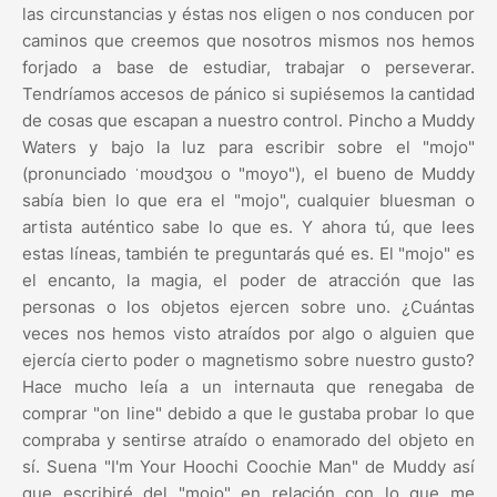
las circunstancias y éstas nos eligen o nos conducen por
caminos que creemos que nosotros mismos nos hemos
forjado a base de estudiar, trabajar o perseverar.
Tendríamos accesos de pánico si supiésemos la cantidad
de cosas que escapan a nuestro control. Pincho a Muddy
Waters y bajo la luz para escribir sobre el "mojo"
(pronunciado ˈmoʊdʒoʊ o "moyo"), el bueno de Muddy
sabía bien lo que era el "mojo", cualquier bluesman o
artista auténtico sabe lo que es. Y ahora tú, que lees
estas líneas, también te preguntarás qué es. El "mojo" es
el encanto, la magia, el poder de atracción que las
personas o los objetos ejercen sobre uno. ¿Cuántas
veces nos hemos visto atraídos por algo o alguien que
ejercía cierto poder o magnetismo sobre nuestro gusto?
Hace mucho leía a un internauta que renegaba de
comprar "on line" debido a que le gustaba probar lo que
compraba y sentirse atraído o enamorado del objeto en
sí. Suena "I'm Your Hoochi Coochie Man" de Muddy así
que escribiré del "mojo" en relación con lo que me