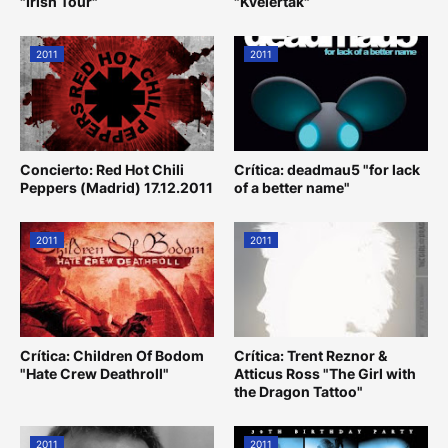
"Irish Tour"
"Kvelertak"
2011
2011
Concierto: Red Hot Chili
Crítica: deadmau5 "for lack
Peppers (Madrid) 17.12.2011
of a better name"
2011
2011
Crítica: Children Of Bodom
Crítica: Trent Reznor &
"Hate Crew Deathroll"
Atticus Ross "The Girl with
the Dragon Tattoo"
2011
2011