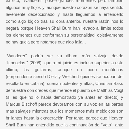
explico; “Wanderer” posee grandes momentos pero también
algunos muy flojos y, aunque nuestro corazón se haya sentido
levemente decepcionado y hasta lleguemos a entenderlo
como algo lógico tras su obra anterior, nuestra razón nos lo
negará porque Heaven Shall Burn han llevado al límite todos
los elementos que conforman su personalidad; objetivamente
no hay queja pero notamos que algo falla...
“Wanderer” podría ser su álbum más salvaje desde
“Iconoclast” (2008), que a mi juicio es incluso superior a este
último; las guitarras, aunque un poco monótonas
(sorprendente siendo Dietz y Weichert quienes se ocupan del
resultado en cabina), suenan potentes y altas, Christian Bass
demuestra con creces que merece el puesto de Matthias Voigt
(si es que no lo había demostrado ya antes en directo) y
Marcus Bischoff parece devorarnos con su voz en las partes
más salvajes mientras que los momentos más melódicos son
brillantes hasta la exageración. Por tanto, parece que Heaven
Shall Burn han entendido que la continuación de “Veto”, ante