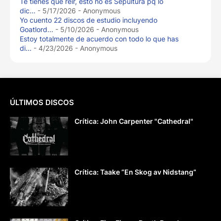
Te tienes que reír, esto no es Sepultura pq lo
dic...
- 5/17/2026
- Anonymous
Yo cuento 22 discos de estudio incluyendo
Goatlord...
- 5/10/2026
- Anonymous
Estoy totalmente de acuerdo con todo lo que has
di...
- 4/23/2026
- Anonymous
ÚLTIMOS DISCOS
Crítica: John Carpenter "Cathedral"
Crítica: Taake “En Skog av Nidstang”