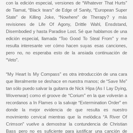
con la edición especial, versiones de “Whatever That Hurts”
de Tiamat, “Black tears” de Edge of Sanity, “European Super
State” de Killing Joke, “Nowhere” de Therapy? y más
revisiones de Life Of Agony, Drittle Wahl, Ensdstand,
Disembodied y hasta Paradise Lost. Sé que hablamos de una
edición especial, llamada “Too Good To Steal From” y me
resulta interesante ver cómo hacen suyas esas canciones,
pero no, no esperaba esto de la ansiada continuación de
“Veto”.
“My Heart Is My Compass” es otra introducción de una cara
que literalmente se deshace en nuestra manos; de “Save Me”
tan sólo puedo salvar la guitarra de Nick Hipa (As I Lay Dying,
Wovenwar) como el groove de “Corium” en la que volverán a
recordanos a In Flames o la salvaje “Extermination Order” en
donde la mejor evidencia de que resulta es nuestro
movimiento cervical mientras que la melódica “A River Of
Crimson” vuelve a demostrar la contundencia de Christian
Bass pero no es suficiente para justificar una canción de