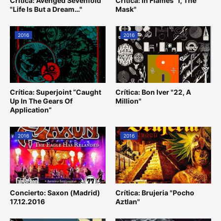
Crítica: Avenged Sevenfold
Crítica: In Flames "I, The
"Life Is But a Dream…"
Mask"
2016
2016
Crítica: Superjoint “Caught
Crítica: Bon Iver "22, A
Up In The Gears Of
Million"
Application”
2016
2016
Concierto: Saxon (Madrid)
Crítica: Brujeria "Pocho
17.12.2016
Aztlan"