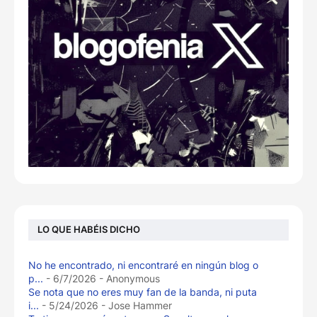
LO QUE HABÉIS DICHO
No he encontrado, ni encontraré en ningún blog o
p...
- 6/7/2026
- Anonymous
Se nota que no eres muy fan de la banda, ni puta
i...
- 5/24/2026
- Jose Hammer