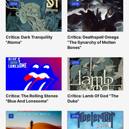
2016
2016
Crítica: Dark Tranquility
Crítica: Deathspell Omega
"Atoma"
"The Synarchy of Molten
Bones"
2016
2016
Crítica: The Rolling Stones
Crítica: Lamb Of God "The
"Blue And Lonesome"
Duke"
1
2016