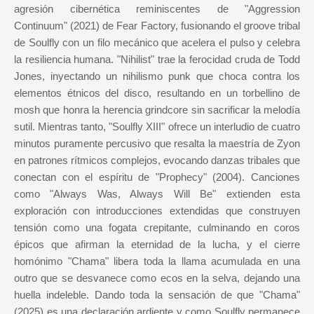
agresión cibernética reminiscentes de "Aggression
Continuum" (2021) de Fear Factory, fusionando el groove tribal
de Soulfly con un filo mecánico que acelera el pulso y celebra
la resiliencia humana. "Nihilist" trae la ferocidad cruda de Todd
Jones, inyectando un nihilismo punk que choca contra los
elementos étnicos del disco, resultando en un torbellino de
mosh que honra la herencia grindcore sin sacrificar la melodía
sutil. Mientras tanto, "Soulfly XIII" ofrece un interludio de cuatro
minutos puramente percusivo que resalta la maestría de Zyon
en patrones rítmicos complejos, evocando danzas tribales que
conectan con el espíritu de "Prophecy" (2004). Canciones
como "Always Was, Always Will Be" extienden esta
exploración con introducciones extendidas que construyen
tensión como una fogata crepitante, culminando en coros
épicos que afirman la eternidad de la lucha, y el cierre
homónimo "Chama" libera toda la llama acumulada en una
outro que se desvanece como ecos en la selva, dejando una
huella indeleble. Dando toda la sensación de que "Chama"
(2025) es una declaración ardiente y como Soulfly permanece