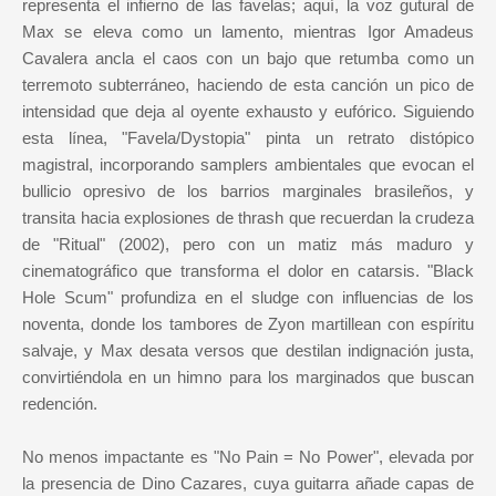
representa el infierno de las favelas; aquí, la voz gutural de
Max se eleva como un lamento, mientras Igor Amadeus
Cavalera ancla el caos con un bajo que retumba como un
terremoto subterráneo, haciendo de esta canción un pico de
intensidad que deja al oyente exhausto y eufórico. Siguiendo
esta línea, "Favela/Dystopia" pinta un retrato distópico
magistral, incorporando samplers ambientales que evocan el
bullicio opresivo de los barrios marginales brasileños, y
transita hacia explosiones de thrash que recuerdan la crudeza
de "Ritual" (2002), pero con un matiz más maduro y
cinematográfico que transforma el dolor en catarsis. "Black
Hole Scum" profundiza en el sludge con influencias de los
noventa, donde los tambores de Zyon martillean con espíritu
salvaje, y Max desata versos que destilan indignación justa,
convirtiéndola en un himno para los marginados que buscan
redención.
No menos impactante es "No Pain = No Power", elevada por
la presencia de Dino Cazares, cuya guitarra añade capas de