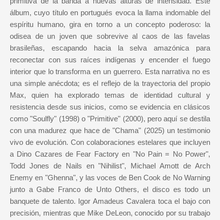
primitiva de la banda a nuevas alturas de intensidad. Este
álbum, cuyo título en portugués evoca la llama indomable del
espíritu humano, gira en torno a un concepto poderoso: la
odisea de un joven que sobrevive al caos de las favelas
brasileñas, escapando hacia la selva amazónica para
reconectar con sus raíces indígenas y encender el fuego
interior que lo transforma en un guerrero. Esta narrativa no es
una simple anécdota; es el reflejo de la trayectoria del propio
Max, quien ha explorado temas de identidad cultural y
resistencia desde sus inicios, como se evidencia en clásicos
como "Soulfly" (1998) o "Primitive" (2000), pero aquí se destila
con una madurez que hace de "Chama" (2025) un testimonio
vivo de evolución. Con colaboraciones estelares que incluyen
a Dino Cazares de Fear Factory en "No Pain = No Power",
Todd Jones de Nails en "Nihilist", Michael Amott de Arch
Enemy en "Ghenna", y las voces de Ben Cook de No Warning
junto a Gabe Franco de Unto Others, el disco es todo un
banquete de talento. Igor Amadeus Cavalera toca el bajo con
precisión, mientras que Mike DeLeon, conocido por su trabajo