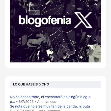
LO QUE HABÉIS DICHO
No he encontrado, ni encontraré en ningún blog o
p...
- 6/7/2026
- Anonymous
Se nota que no eres muy fan de la banda, ni puta
i...
- 5/24/2026
- Jose Hammer