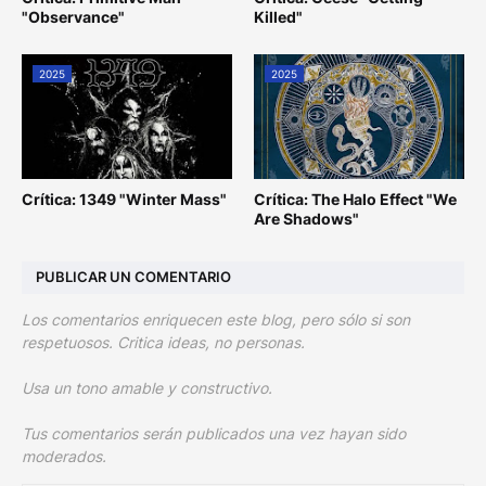
"Observance"
Killed"
2025
2025
Crítica: 1349 "Winter Mass"
Crítica: The Halo Effect "We
Are Shadows"
PUBLICAR UN COMENTARIO
Los comentarios enriquecen este blog, pero sólo si son
respetuosos. Critica ideas, no personas.
Usa un tono amable y constructivo.
Tus comentarios serán publicados una vez hayan sido
moderados.