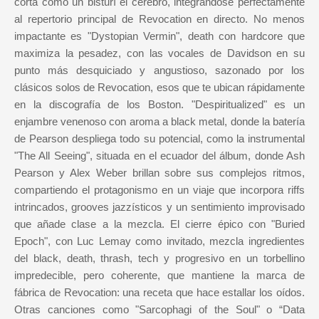
corta como un bisturí el cerebro, integrándose perfectamente
al repertorio principal de Revocation en directo. No menos
impactante es "Dystopian Vermin", death con hardcore que
maximiza la pesadez, con las vocales de Davidson en su
punto más desquiciado y angustioso, sazonado por los
clásicos solos de Revocation, esos que te ubican rápidamente
en la discografía de los Boston. "Despiritualized" es un
enjambre venenoso con aroma a black metal, donde la batería
de Pearson despliega todo su potencial, como la instrumental
"The All Seeing", situada en el ecuador del álbum, donde Ash
Pearson y Alex Weber brillan sobre sus complejos ritmos,
compartiendo el protagonismo en un viaje que incorpora riffs
intrincados, grooves jazzísticos y un sentimiento improvisado
que añade clase a la mezcla. El cierre épico con "Buried
Epoch", con Luc Lemay como invitado, mezcla ingredientes
del black, death, thrash, tech y progresivo en un torbellino
impredecible, pero coherente, que mantiene la marca de
fábrica de Revocation: una receta que hace estallar los oídos.
Otras canciones como "Sarcophagi of the Soul" o “Data