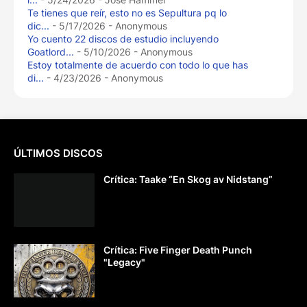
Te tienes que reír, esto no es Sepultura pq lo
dic...
- 5/17/2026
- Anonymous
Yo cuento 22 discos de estudio incluyendo
Goatlord...
- 5/10/2026
- Anonymous
Estoy totalmente de acuerdo con todo lo que has
di...
- 4/23/2026
- Anonymous
ÚLTIMOS DISCOS
Crítica: Taake “En Skog av Nidstang”
Crítica: Five Finger Death Punch
"Legacy"