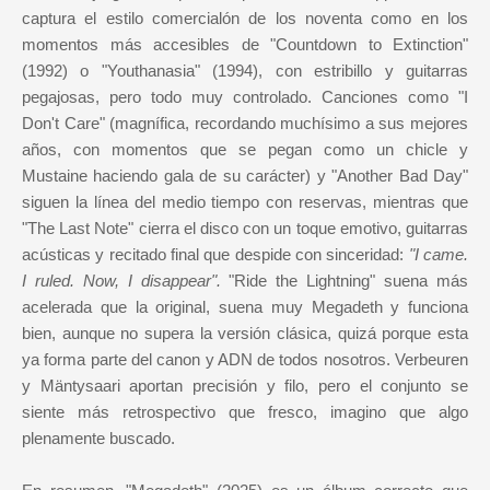
captura el estilo comercialón de los noventa como en los
momentos más accesibles de "Countdown to Extinction"
(1992) o "Youthanasia" (1994), con estribillo y guitarras
pegajosas, pero todo muy controlado. Canciones como "I
Don't Care" (magnífica, recordando muchísimo a sus mejores
años, con momentos que se pegan como un chicle y
Mustaine haciendo gala de su carácter) y "Another Bad Day"
siguen la línea del medio tiempo con reservas, mientras que
"The Last Note" cierra el disco con un toque emotivo, guitarras
acústicas y recitado final que despide con sinceridad:
"I came.
I ruled. Now, I disappear".
"Ride the Lightning" suena más
acelerada que la original, suena muy Megadeth y funciona
bien, aunque no supera la versión clásica, quizá porque esta
ya forma parte del canon y ADN de todos nosotros. Verbeuren
y Mäntysaari aportan precisión y filo, pero el conjunto se
siente más retrospectivo que fresco, imagino que algo
plenamente buscado.