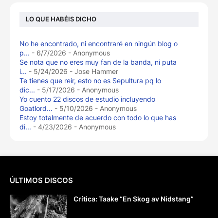
LO QUE HABÉIS DICHO
No he encontrado, ni encontraré en ningún blog o
p...
- 6/7/2026
- Anonymous
Se nota que no eres muy fan de la banda, ni puta
i...
- 5/24/2026
- Jose Hammer
Te tienes que reír, esto no es Sepultura pq lo
dic...
- 5/17/2026
- Anonymous
Yo cuento 22 discos de estudio incluyendo
Goatlord...
- 5/10/2026
- Anonymous
Estoy totalmente de acuerdo con todo lo que has
di...
- 4/23/2026
- Anonymous
ÚLTIMOS DISCOS
Crítica: Taake “En Skog av Nidstang”