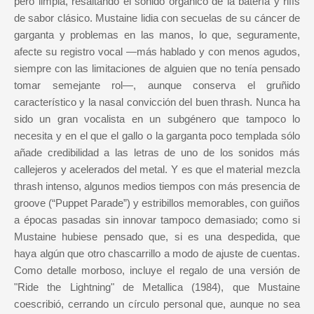
pero limpia, resaltando el sonido orgánico de la batería y riffs
de sabor clásico. Mustaine lidia con secuelas de su cáncer de
garganta y problemas en las manos, lo que, seguramente,
afecte su registro vocal —más hablado y con menos agudos,
siempre con las limitaciones de alguien que no tenía pensado
tomar semejante rol—, aunque conserva el gruñido
característico y la nasal convicción del buen thrash. Nunca ha
sido un gran vocalista en un subgénero que tampoco lo
necesita y en el que el gallo o la garganta poco templada sólo
añade credibilidad a las letras de uno de los sonidos más
callejeros y acelerados del metal. Y es que el material mezcla
thrash intenso, algunos medios tiempos con más presencia de
groove (“Puppet Parade”) y estribillos memorables, con guiños
a épocas pasadas sin innovar tampoco demasiado; como si
Mustaine hubiese pensado que, si es una despedida, que
haya algún que otro chascarrillo a modo de ajuste de cuentas.
Como detalle morboso, incluye el regalo de una versión de
"Ride the Lightning" de Metallica (1984), que Mustaine
coescribió, cerrando un círculo personal que, aunque no sea