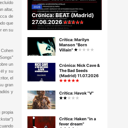
ecluído
2026
 altar,
Crónica: BEAT (Madrid)
ecca de
27.06.2026
ndo que
r en su
Crítica: Marilyn
Manson "Born
Villain"
n Cohen
 Songs”
obre un
Crónica: Nick Cave &
The Bad Seeds
él y su
(Madrid) 11.07.2026
itor, el
su gran
adiós y
Crítica: Havok "V"
 propia
Crítica: Haken "in a
kstar”)
fever dream"
 cuando