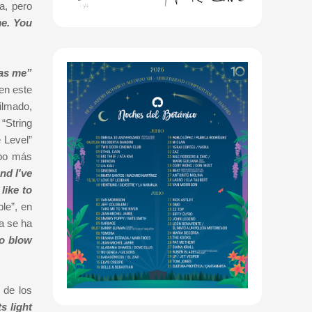
a, pero
me. You
was me”
en este
ilmado,
“String
 Level”
mpo más
nd I've
like to
le”, en
a se ha
so blow
 de los
s light