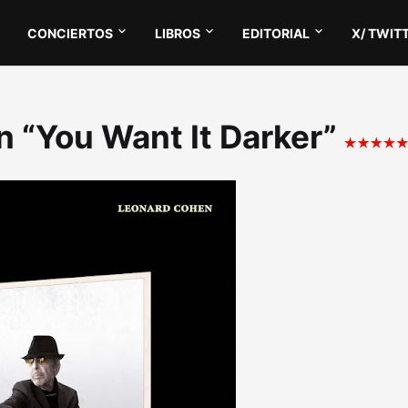
CONCIERTOS
LIBROS
EDITORIAL
X/ TWIT
n “You Want It Darker”