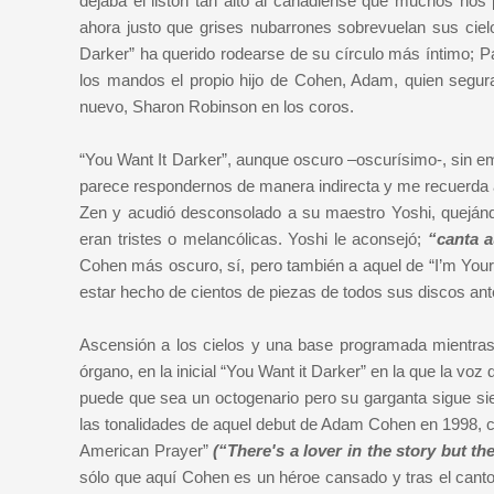
dejaba el listón tan alto al canadiense que muchos nos
ahora justo que grises nubarrones sobrevuelan sus ciel
Darker” ha querido rodearse de su círculo más íntimo; P
los mandos el propio hijo de Cohen, Adam, quien segur
nuevo, Sharon Robinson en los coros.
“You Want It Darker”, aunque oscuro –oscurísimo-, sin e
parece respondernos de manera indirecta y me recuerda 
Zen y acudió desconsolado a su maestro Yoshi, quejánd
eran tristes o melancólicas. Yoshi le aconsejó;
“canta a
Cohen más oscuro, sí, pero también a aquel de “I’m You
estar hecho de cientos de piezas de todos sus discos ant
Ascensión a los cielos y una base programada mientras
órgano, en la inicial “You Want it Darker” en la que la vo
puede que sea un octogenario pero su garganta sigue si
las tonalidades de aquel debut de Adam Cohen en 1998, co
American Prayer”
(“There's a lover in the story but th
sólo que aquí Cohen es un héroe cansado y tras el cant