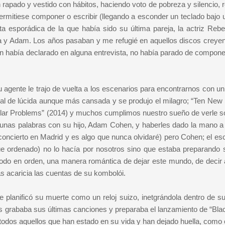
rapado y vestido con hábitos, haciendo voto de pobreza y silencio, r
rmitiese componer o escribir (llegando a esconder un teclado bajo un
ta esporádica de la que había sido su última pareja, la actriz Reb
a y Adam. Los años pasaban y me refugié en aquellos discos creye
 había declarado en alguna entrevista, no había parado de compone
 agente le trajo de vuelta a los escenarios para encontrarnos con u
l de lúcida aunque más cansada y se produjo el milagro; “Ten New
pular Problems” (2014) y muchos cumplimos nuestro sueño de verle s
 unas palabras con su hijo, Adam Cohen, y haberles dado la mano a 
concierto en Madrid y es algo que nunca olvidaré) pero Cohen; el escr
 fue ordenado) no lo hacía por nosotros sino que estaba preparando 
todo en orden, una manera romántica de dejar este mundo, de decir 
as acaricia las cuentas de su kombolói.
 planificó su muerte como un reloj suizo, inetgrándola dentro de su
as grababa sus últimas canciones y preparaba el lanzamiento de “Blac
 todos aquellos que han estado en su vida y han dejado huella, como