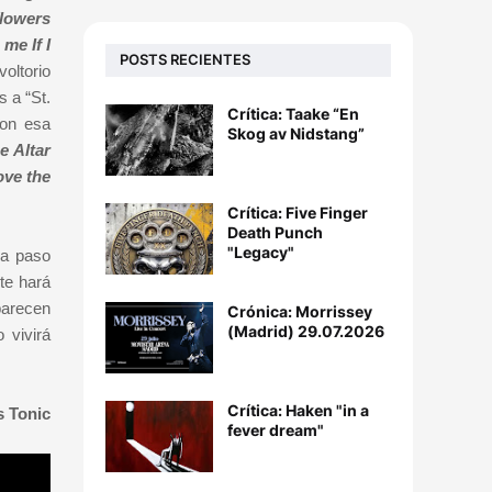
flowers
me If I
POSTS RECIENTES
oltorio
 a “St.
Crítica: Taake “En
con esa
Skog av Nidstang”
e Altar
ove the
Crítica: Five Finger
Death Punch
"Legacy"
da paso
te hará
parecen
Crónica: Morrissey
(Madrid) 29.07.2026
 vivirá
Crítica: Haken "in a
 Tonic
fever dream"