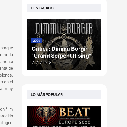
DESTACADO
2026
 porque
Crítica: Dimmu Borgir
como la
“Grand Serpent Rising”
damente
enta de
siones.
co en el
nar muy
LO MÁS POPULAR
on “I’m
arecido
linger-