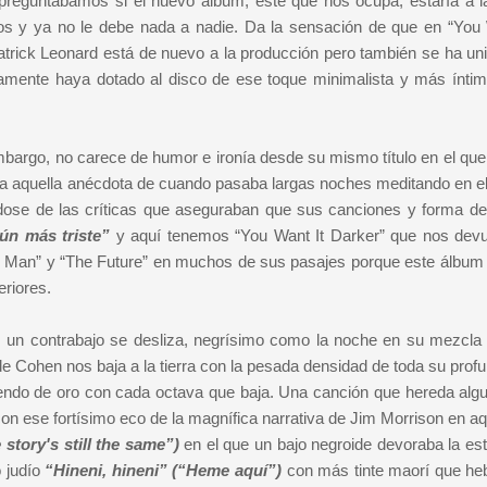
 preguntábamos si el nuevo álbum, este que nos ocupa, estaría a la
os y ya no le debe nada a nadie. Da la sensación de que en “You 
atrick Leonard está de nuevo a la producción pero también se ha uni
amente haya dotado al disco de ese toque minimalista y más íntim
mbargo, no carece de humor e ironía desde su mismo título en el qu
a aquella anécdota de cuando pasaba largas noches meditando en el
ose de las críticas que aseguraban que sus canciones y forma de
ún más triste”
y aquí tenemos “You Want It Darker” que nos devu
r Man” y “The Future” en muchos de sus pasajes porque este álbum
eriores.
 un contrabajo se desliza, negrísimo como la noche en su mezcla
z de Cohen nos baja a la tierra con la pesada densidad de toda su prof
endo de oro con cada octava que baja. Una canción que hereda alg
n ese fortísimo eco de la magnífica narrativa de Jim Morrison en aq
e story's still the same”)
en el que un bajo negroide devoraba la est
o judío
“Hineni, hineni” (“Heme aquí”)
con más tinte maorí que he