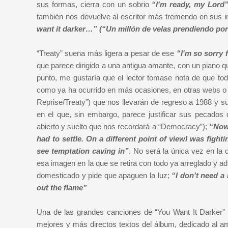
sus formas, cierra con un sobrio
“I'm ready, my Lord”
también nos devuelve al escritor más tremendo en sus
want it darker…” (“Un millón de velas prendiendo por
“Treaty” suena más ligera a pesar de ese
“I'm so sorry 
que parece dirigido a una antigua amante, con un piano
punto, me gustaría que el lector tomase nota de que to
como ya ha ocurrido en más ocasiones, en otras webs o r
Reprise/Treaty”) que nos llevarán de regreso a 1988 y s
en el que, sin embargo, parece justificar sus pecad
abierto y suelto que nos recordará a “Democracy”);
“Now 
had to settle. On a different point of viewI was fight
see temptation caving in”
. No será la única vez en la
esa imagen en la que se retira con todo ya arreglado y 
domesticado y pide que apaguen la luz;
“I don't need a 
out the flame”
Una de las grandes canciones de “You Want It Darker” e
mejores y más directos textos del álbum, dedicado al am