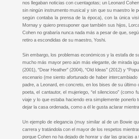
nos llegaban noticias con cuentagotas; un Leonard Cohen 
sin ningún instrumento musical y sin que su maestro le pe
según contaba la prensa de la época), con la única visi
Mornay y quiero presuponer que también sus hijos, Lorc
Cohen no grabaría nunca nada más a pesar de que, según
retiro a escondidas de su maestro, Yoshi.
Sin embargo, los problemas económicos y la estafa de su
mucho más mayor pero aún más elegante, de mirada igua
(2001), “Dear Heather” (2004), “Old Ideas” (2012) y “Po
escenario (me siento afortunado de haber intercambiado
padre, a Leonard, en concreto, en los bises de su último 
poeta, el cantautor, el mujeriego, “el silencioso” (como
viaje y lo que estaba haciendo era simplemente ponerlo 
dejar la casa ordenada, como a él le gusta aclarar mientr
Un ejemplo de elegancia (muy similar al de un Bowie que
carrera y tratándola con el mayor de los respetos mientr
porque Cohen no ha dejado de honrar y dar las gracias a