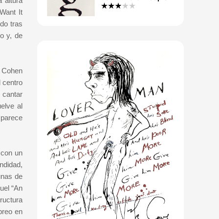
 altura
Want It
do tras
o y, de
e Cohen
 centro
 cantar
elve al
 parece
 con un
undidad,
unas de
uel “An
ructura
breo en