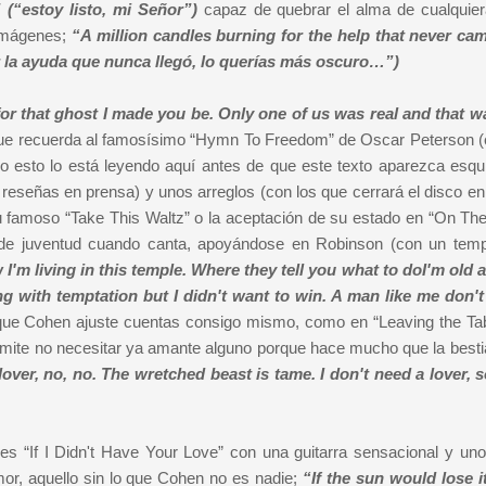
 (“estoy listo, mi Señor”)
capaz de quebrar el alma de cualquier
 imágenes;
“A million candles burning for the help that never ca
 la ayuda que nunca llegó, lo querías más oscuro…”)
for that ghost I made you be. Only one of us was real and that 
 que recuerda al famosísimo “Hymn To Freedom” de Oscar Peterson (
do esto lo está leyendo aquí antes de que este texto aparezca esqu
eseñas en prensa) y unos arreglos (con los que cerrará el disco en 
u famoso “Take This Waltz” o la aceptación de su estado en “On The
os de juventud cuando canta, apoyándose en Robinson (con un te
I'm living in this temple. Where they tell you what to doI'm old a
ing with temptation but I didn't want to win. A man like me don't 
 que Cohen ajuste cuentas consigo mismo, como en “Leaving the Tab
admite no necesitar ya amante alguno porque hace mucho que la besti
lover, no, no. The wretched beast is tame. I don't need a lover, 
s “If I Didn't Have Your Love” con una guitarra sensacional y uno
or, aquello sin lo que Cohen no es nadie;
“If the sun would lose it