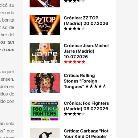
dicó su
 recordó
Crónica: ZZ TOP
 bonita
(Madrid) 20.07.2026
miso de
bre del
os tan
Crónica: Jean‐Michel
 ti que
Jarre (Madrid)
10.07.2026
 auguró
Crítica: Rolling
Jensen,
Stones "Foreign
ndola en
Tongues"
idos de
ido con
Crónica: Foo Fighters
(Madrid) 08.07.2026
an sólo
ms” que
Crítica: Garbage "Not
Your Kind Of People"