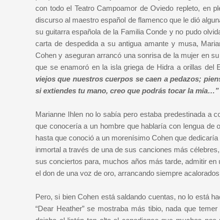
con todo el Teatro Campoamor de Oviedo repleto, en ple
discurso al maestro español de flamenco que le dió alguna
su guitarra española de la Familia Conde y no pudo olv
carta de despedida a su antigua amante y musa, Mariann
Cohen y aseguran arrancó una sonrisa de la mujer en su
que se enamoró en la isla griega de Hidra a orillas del
viejos que nuestros cuerpos se caen a pedazos; pien
si extiendes tu mano, creo que podrás tocar la mía…”
Marianne Ihlen no lo sabía pero estaba predestinada a 
que conocería a un hombre que hablaría con lengua de oro
hasta que conoció a un morenísimo Cohen que dedicaría su 
inmortal a través de una de sus canciones más célebres,
sus conciertos para, muchos años más tarde, admitir en u
el don de una voz de oro, arrancando siempre acalorados
Pero, si bien Cohen está saldando cuentas, no lo está h
“Dear Heather” se mostraba más tibio, nada que temer 