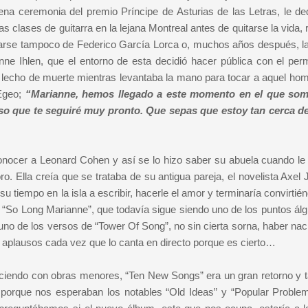
na ceremonia del premio Príncipe de Asturias de las Letras, le de
s clases de guitarra en la lejana Montreal antes de quitarse la vida,
idarse tampoco de Federico García Lorca o, muchos años después, la
e Ihlen, que el entorno de esta decidió hacer pública con el per
 lecho de muerte mientras levantaba la mano para tocar a aquel hom
 Egeo;
“Marianne, hemos llegado a este momento en el que som
so que te seguiré muy pronto. Que sepas que estoy tan cerca de
conocer a Leonard Cohen y así se lo hizo saber su abuela cuando le
. Ella creía que se trataba de su antigua pareja, el novelista Axel 
tiempo en la isla a escribir, hacerle el amor y terminaría convirtié
 “So Long Marianne”, que todavía sigue siendo uno de los puntos álg
no de los versos de “Tower Of Song”, no sin cierta sorna, haber nac
 aplausos cada vez que lo canta en directo porque es cierto…
aciendo con obras menores, “Ten New Songs” era un gran retorno y t
porque nos esperaban los notables “Old Ideas” y “Popular Proble