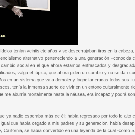
olos tenían veintisiete años y se descerrajaban tiros en la cabeza,
tencialismo alternativo perteneciendo a una generación –conocida 
l cambio social en el que ahora estamos enfrascados y desgracia
ificados, valga el tópico, que ahora piden un cambio y no se dan cu
ños en un sistema que va a demoler y fagocitar crudas todas sus ilu
iscos, tenía la inmensa suerte de vivir en un entono culturalmente ri
que me aburría mortalmente hasta la náusea, era incapaz y podrá so
 ya nadie esperaba más de él; había regresado por todo lo alto c
 igual que había cegado a mis padres y su generación, había desap
, California, se había convertido en una leyenda de la cual -como Sa