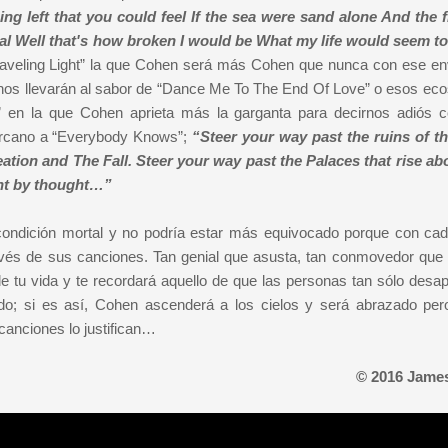
ng left that you could feel If the sea were sand alone And the 
l Well that's how broken I would be What my life would seem to 
aveling Light” la que Cohen será más Cohen que nunca con ese env
 nos llevarán al sabor de “Dance Me To The End Of Love” o esos ecos
” en la que Cohen aprieta más la garganta para decirnos adiós 
ercano a “Everybody Knows”;
“Steer your way past the ruins of th
ation and The Fall. Steer your way past the Palaces that rise ab
ght by thought…”
ondición mortal y no podría estar más equivocado porque con ca
vés de sus canciones. Tan genial que asusta, tan conmovedor que 
 de tu vida y te recordará aquello de que las personas tan sólo desa
o; si es así, Cohen ascenderá a los cielos y será abrazado pero
canciones lo justifican…
© 2016 James