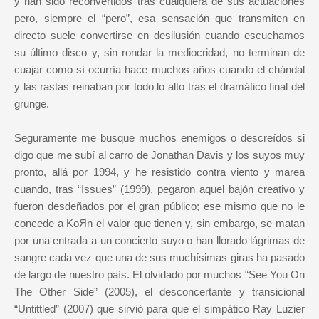
y han sido reconvertidos tras cualquiera de sus actuaciones
pero, siempre el “pero”, esa sensación que transmiten en
directo suele convertirse en desilusión cuando escuchamos
su último disco y, sin rondar la mediocridad, no terminan de
cuajar como sí ocurría hace muchos años cuando el chándal
y las rastas reinaban por todo lo alto tras el dramático final del
grunge.
Seguramente me busque muchos enemigos o descreídos si
digo que me subí al carro de Jonathan Davis y los suyos muy
pronto, allá por 1994, y he resistido contra viento y marea
cuando, tras “Issues” (1999), pegaron aquel bajón creativo y
fueron desdeñados por el gran público; ese mismo que no le
concede a KoЯn el valor que tienen y, sin embargo, se matan
por una entrada a un concierto suyo o han llorado lágrimas de
sangre cada vez que una de sus muchísimas giras ha pasado
de largo de nuestro país. El olvidado por muchos “See You On
The Other Side” (2005), el desconcertante y transicional
“Untittled” (2007) que sirvió para que el simpático Ray Luzier