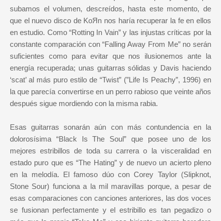
subamos el volumen, descreídos, hasta este momento, de
que el nuevo disco de KoЯn nos haría recuperar la fe en ellos
en estudio. Como “Rotting In Vain” y las injustas críticas por la
constante comparación con “Falling Away From Me” no serán
suficientes como para evitar que nos ilusionemos ante la
energía recuperada; unas guitarras sólidas y Davis haciendo
‘scat’ al más puro estilo de “Twist” (”Life Is Peachy”, 1996) en
la que parecía convertirse en un perro rabioso que veinte años
después sigue mordiendo con la misma rabia.
Esas guitarras sonarán aún con más contundencia en la
dolorosísima “Black Is The Soul” que posee uno de los
mejores estribillos de toda su carrera o la visceralidad en
estado puro que es “The Hating” y de nuevo un acierto pleno
en la melodía. El famoso dúo con Corey Taylor (Slipknot,
Stone Sour) funciona a la mil maravillas porque, a pesar de
esas comparaciones con canciones anteriores, las dos voces
se fusionan perfectamente y el estribillo es tan pegadizo o