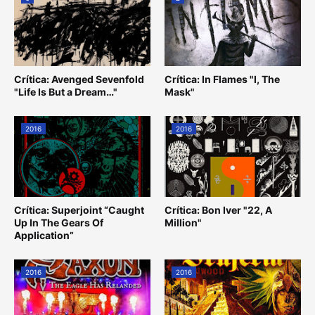
Crítica: Avenged Sevenfold
Crítica: In Flames "I, The
"Life Is But a Dream…"
Mask"
2016
2016
Crítica: Superjoint “Caught
Crítica: Bon Iver "22, A
Up In The Gears Of
Million"
Application”
2016
2016