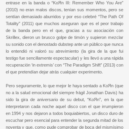
entrase en la banda o “KoЯn III: Remember Who You Are”
(2010) no eran malos discos, tenían sus momentos, pero se
sentían demasiado aburridos y por eso celebré “The Path Of
Totality” (2011) que muchos aseguran que es el peor trabajo
de la banda pero en el que, gracias a su asociación con
Skrillex, dieron un brusco golpe de timón y supieron mezclar
su sonido con el denostado dubstep ante un público que nunca
lo entendió ni valoró su atrevimiento (la gira de la que fui
testigo fue sencillamente espectacular) y les llevó a una rápida
recuperación ‘in extremis’ con “The Paradigm Shift” (2013) con
el que pretendían dejar atrás cualquier experimento.
Pero seguramente, lo que mejor le haya sentado a KoЯn (que
no a la salud emocional del siempre frágil Jonathan Davis) ha
sido la gira de aniversario de su debut, “KoЯn”, en la que
interpretaron cada noche aquel disco con el que irrumpieron
en 1994 y nos dejaron a todos boquiabiertos, un disco duro de
escuchar pero esencial para entender la segunda mitad de los
noventa y que, como pude comprobar de boca del mismísimo