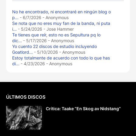
No he encontrado, ni encontraré en ningún blog o
p...
- 6/7/2026
- Anonymous
Se nota que no eres muy fan de la banda, ni puta
i...
- 5/24/2026
- Jose Hammer
Te tienes que reír, esto no es Sepultura pq lo
dic...
- 5/17/2026
- Anonymous
Yo cuento 22 discos de estudio incluyendo
Goatlord...
- 5/10/2026
- Anonymous
Estoy totalmente de acuerdo con todo lo que has
di...
- 4/23/2026
- Anonymous
ÚLTIMOS DISCOS
Crítica: Taake “En Skog av Nidstang”