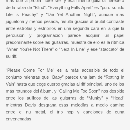
más que la propia “Take Me” y esa hiriente guitarra heredera
de la rabia de “Blind”. “Everything Falls Apart” es “puro sonido
Life Is Peachy” y “Die Yet Another Night”, aunque más
juguetona y menos pesada, resulta gracias al brutal contraste
entre estrofas y estribillos en una segunda cara en la que la
percusión y programación parece adquirir un papel
predominante sobre las guitarras, muestra de ello es la rítmica
“When You're Not There” o “Next In Line” y ese “staccato” de
su riff.
“Please Come For Me” es la más accesible de todo el
conjunto mientras que “Baby” parece una jam de “Rotting In
Vain” hasta que coge cuerpo gracias al riff principal, uno de los
más rotundos del álbum, y “Calling Me Too Soon” nos despide
entre los aullidos de las guitarras de “Munky” y “Head”
mientras Davis desgrana esas melodías a medio camino
entre el nu metal, el trip hop y canciones de cuna
envenenadas.