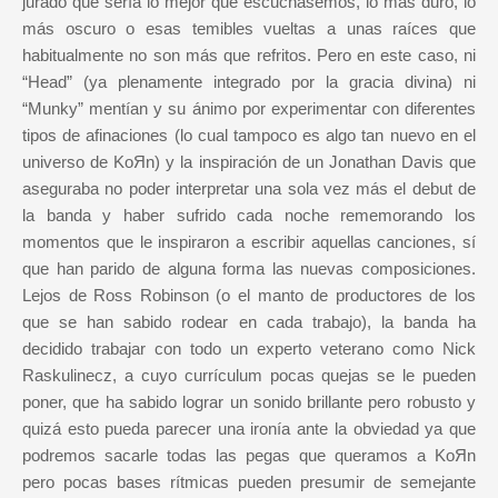
jurado que sería lo mejor que escuchásemos, lo más duro, lo
más oscuro o esas temibles vueltas a unas raíces que
habitualmente no son más que refritos. Pero en este caso, ni
“Head” (ya plenamente integrado por la gracia divina) ni
“Munky” mentían y su ánimo por experimentar con diferentes
tipos de afinaciones (lo cual tampoco es algo tan nuevo en el
universo de KoЯn) y la inspiración de un Jonathan Davis que
aseguraba no poder interpretar una sola vez más el debut de
la banda y haber sufrido cada noche rememorando los
momentos que le inspiraron a escribir aquellas canciones, sí
que han parido de alguna forma las nuevas composiciones.
Lejos de Ross Robinson (o el manto de productores de los
que se han sabido rodear en cada trabajo), la banda ha
decidido trabajar con todo un experto veterano como Nick
Raskulinecz, a cuyo currículum pocas quejas se le pueden
poner, que ha sabido lograr un sonido brillante pero robusto y
quizá esto pueda parecer una ironía ante la obviedad ya que
podremos sacarle todas las pegas que queramos a KoЯn
pero pocas bases rítmicas pueden presumir de semejante