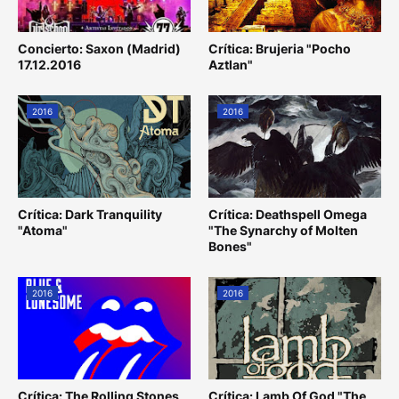
Concierto: Saxon (Madrid)
Crítica: Brujeria "Pocho
17.12.2016
Aztlan"
2016
2016
Crítica: Dark Tranquility
Crítica: Deathspell Omega
"Atoma"
"The Synarchy of Molten
Bones"
2016
2016
Crítica: The Rolling Stones
Crítica: Lamb Of God "The