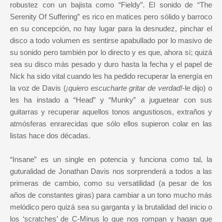
robustez con un bajista como “Fieldy”. El sonido de “The
Serenity Of Suffering” es rico en matices pero sólido y barroco
en su concepción, no hay lugar para la desnudez, pinchar el
disco a todo volumen es sentirse apabullado por lo masivo de
su sonido pero también por lo directo y es que, ahora sí; quizá
sea su disco más pesado y duro hasta la fecha y el papel de
Nick ha sido vital cuando les ha pedido recuperar la energía en
la voz de Davis (
¡quiero escucharte gritar de verdad!
-le dijo) o
les ha instado a “Head” y “Munky” a juguetear con sus
guitarras y recuperar aquellos tonos angustiosos, extraños y
atmósferas enrarecidas que sólo ellos supieron colar en las
listas hace dos décadas.
“Insane” es un single en potencia y funciona como tal, la
guturalidad de Jonathan Davis nos sorprenderá a todos a las
primeras de cambio, como su versatilidad (a pesar de los
años de constantes giras) para cambiar a un tono mucho más
melódico pero quizá sea su garganta y la brutalidad del inicio o
los ‘scratches’ de C-Minus lo que nos rompan y hagan que