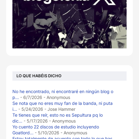
LO QUE HABÉIS DICHO
No he encontrado, ni encontraré en ningún blog o
p...
- 6/7/2026
- Anonymous
Se nota que no eres muy fan de la banda, ni puta
i...
- 5/24/2026
- Jose Hammer
Te tienes que reír, esto no es Sepultura pq lo
dic...
- 5/17/2026
- Anonymous
Yo cuento 22 discos de estudio incluyendo
Goatlord...
- 5/10/2026
- Anonymous
Estoy totalmente de acuerdo con todo lo que has