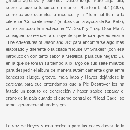
¿Suena agresivo y potente? Desde luego. Pero algo falla,
sobre si todo si tenemos en mente “Phantom Limb” (2007),
como parece ocurrirles a muchos, y ni “Terminal Itch” o la
diferente “Concrete Beast” (ambas con la ayuda de Kat Katz),
como tampoco la machacona “Mt.Skull” y “Trap Door Man”,
consiguen convencer a un oyente que tendrá que esperar a
“The Adventures of Jason and JR” para encontrarse algo más
elaborado y diferente o la citada “House Of Snakes” (con esa
introducción con tanto sabor a Metallica, para qué negarlo…),
en la que se toman su tiempo a lo largo de sus siete minutos
para despedir el álbum de manera auténticamente digna entre
bandazos sludge, groove, mala baba y Hayes dejándose la
garganta para que entendamos que a Pig Destroyer les ha
faltado un poquito de concreción y haber sabido separar el
grano de la paja cuando el cuerpo central de “Head Cage” se
torna ligeramente aburrido y gris.
La voz de Hayes suena perfecta para las necesidades de la