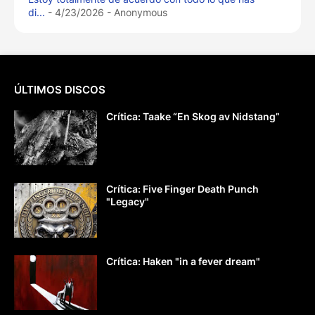
di...
- 4/23/2026
- Anonymous
ÚLTIMOS DISCOS
Crítica: Taake “En Skog av Nidstang”
Crítica: Five Finger Death Punch
"Legacy"
Crítica: Haken "in a fever dream"