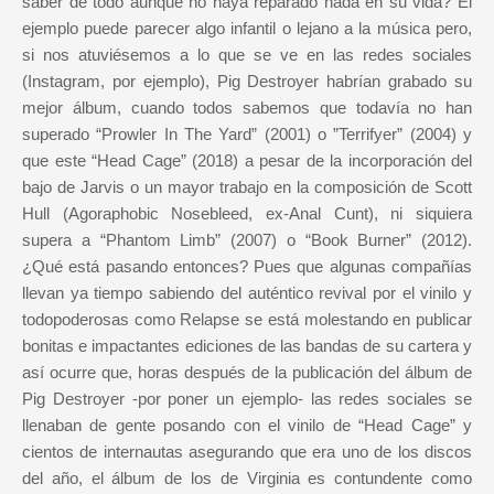
saber de todo aunque no haya reparado nada en su vida? El
ejemplo puede parecer algo infantil o lejano a la música pero,
si nos atuviésemos a lo que se ve en las redes sociales
(Instagram, por ejemplo), Pig Destroyer habrían grabado su
mejor álbum, cuando todos sabemos que todavía no han
superado “Prowler In The Yard” (2001) o ”Terrifyer” (2004) y
que este “Head Cage” (2018) a pesar de la incorporación del
bajo de Jarvis o un mayor trabajo en la composición de Scott
Hull (Agoraphobic Nosebleed, ex-Anal Cunt), ni siquiera
supera a “Phantom Limb” (2007) o “Book Burner” (2012).
¿Qué está pasando entonces? Pues que algunas compañías
llevan ya tiempo sabiendo del auténtico revival por el vinilo y
todopoderosas como Relapse se está molestando en publicar
bonitas e impactantes ediciones de las bandas de su cartera y
así ocurre que, horas después de la publicación del álbum de
Pig Destroyer -por poner un ejemplo- las redes sociales se
llenaban de gente posando con el vinilo de “Head Cage” y
cientos de internautas asegurando que era uno de los discos
del año, el álbum de los de Virginia es contundente como