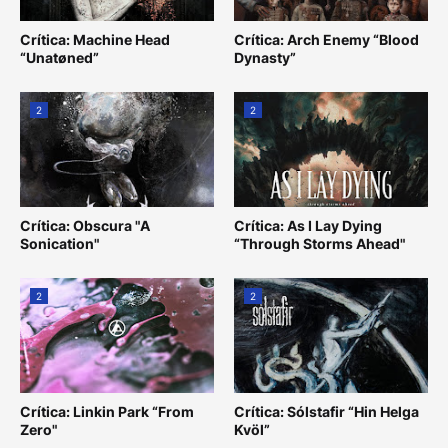
Crítica: Machine Head
Crítica: Arch Enemy “Blood
“Unatøned”
Dynasty”
2
2
Crítica: Obscura "A
Crítica: As I Lay Dying
Sonication"
“Through Storms Ahead"
2
2
Crítica: Linkin Park “From
Crítica: Sólstafir “Hin Helga
Zero"
Kvöl”