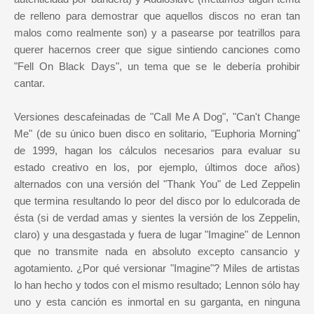
de relleno para demostrar que aquellos discos no eran tan
malos como realmente son) y a pasearse por teatrillos para
querer hacernos creer que sigue sintiendo canciones como
"Fell On Black Days", un tema que se le debería prohibir
cantar.
Versiones descafeinadas de "Call Me A Dog", "Can't Change
Me" (de su único buen disco en solitario, "Euphoria Morning"
de 1999, hagan los cálculos necesarios para evaluar su
estado creativo en los, por ejemplo, últimos doce años)
alternados con una versión del "Thank You" de Led Zeppelin
que termina resultando lo peor del disco por lo edulcorada de
ésta (si de verdad amas y sientes la versión de los Zeppelin,
claro) y una desgastada y fuera de lugar "Imagine" de Lennon
que no transmite nada en absoluto excepto cansancio y
agotamiento. ¿Por qué versionar "Imagine"? Miles de artistas
lo han hecho y todos con el mismo resultado; Lennon sólo hay
uno y esta canción es inmortal en su garganta, en ninguna