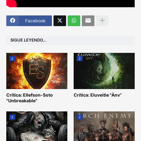
Facebook
SIGUE LEYENDO...
2
2
Crítica: Ellefson-Soto
Crítica: Eluveitie "Ànv”
"Unbreakable"
2
2