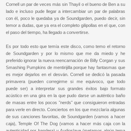
Cornell un par de veces más sin Thayil o el bueno de Ben a su
lado e incluso pude llegar a intercambiar un par de palabras
con él, poco le quedaba ya de Soundgarden, puedo decir, sin
temor a dudas, que ya era el completo gilipollas en el que, con
el paso del tiempo, ha llegado a convertirse.
Es por todo esto que temía este disco, como temo el retorno
de Soundgarden y por lo mismo que me da miedo y he
preferido ignorar la nueva reencarnación de Billy Corgan y sus
Smashing Pumpkins de mentirijilla porque hay fantasmas que
es mejor dejarlos en el desván. Cornell se dedicó la pasada
primavera (pueden corregirme si me equivoco, que todo
puede ser) a interpretar sus grandes éxitos bajo formato
acústico en una gira en la que pudo darse un auténtico baño
de masas entre los pocos "nerds" que consiguieron entradas
para verle en directo. Conciertos en los que mezclaría algunas
de sus canciones favoritas, de Soundgarden (vamos a hacer
caja), Temple Of The Dog (vamos a hacer más caja con la
autenticidad por bandera) y Audioslave (metamos algún tema