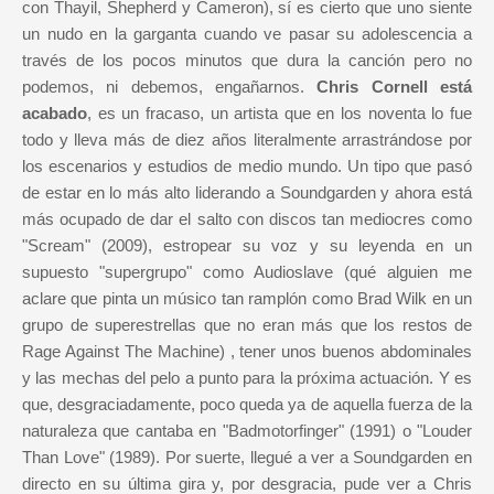
con Thayil, Shepherd y Cameron), sí es cierto que uno siente
un nudo en la garganta cuando ve pasar su adolescencia a
través de los pocos minutos que dura la canción pero no
podemos, ni debemos, engañarnos.
Chris Cornell está
acabado
, es un fracaso, un artista que en los noventa lo fue
todo y lleva más de diez años literalmente arrastrándose por
los escenarios y estudios de medio mundo. Un tipo que pasó
de estar en lo más alto liderando a Soundgarden y ahora está
más ocupado de dar el salto con discos tan mediocres como
"Scream" (2009), estropear su voz y su leyenda en un
supuesto "supergrupo" como Audioslave (qué alguien me
aclare que pinta un músico tan ramplón como Brad Wilk en un
grupo de superestrellas que no eran más que los restos de
Rage Against The Machine) , tener unos buenos abdominales
y las mechas del pelo a punto para la próxima actuación. Y es
que, desgraciadamente, poco queda ya de aquella fuerza de la
naturaleza que cantaba en "Badmotorfinger" (1991) o "Louder
Than Love" (1989). Por suerte, llegué a ver a Soundgarden en
directo en su última gira y, por desgracia, pude ver a Chris