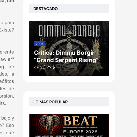
a, tan
DESTACADO
ne para
xiste?
2026
ferente
Crítica: Dimmu Borgir
rawler"
“Grand Serpent Rising”
ing The
es, la
eófitos
les de
orsión,
LO MÁS POPULAR
ts.
 bajo y
lo? Eso
es qué