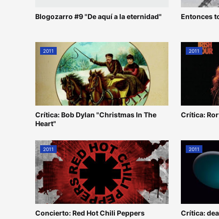
Blogozarro #9 "De aquí a la eternidad"
Entonces t
2011
2011
Crítica: Bob Dylan "Christmas In The
Crítica: Ro
Heart"
2011
2011
Concierto: Red Hot Chili Peppers
Crítica: de