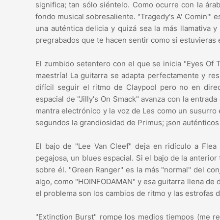
significa; tan sólo siéntelo. Como ocurre con la ár
fondo musical sobresaliente. "Tragedy's A' Comin'" es
una auténtica delicia y quizá sea la más llamativa y 
pregrabados que te hacen sentir como si estuvieras 
El zumbido setentero con el que se inicia "Eyes Of T
maestría! La guitarra se adapta perfectamente y r
difícil seguir el ritmo de Claypool pero no en dire
espacial de "Jilly's On Smack" avanza con la entrada
mantra electrónico y la voz de Les como un susurro e
segundos la grandiosidad de Primus; ¡son auténticos
El bajo de "Lee Van Cleef" deja en ridículo a Fle
pegajosa, un blues espacial. Si el bajo de la anterio
sobre él. "Green Ranger" es la más "normal" del conju
algo, como "HOINFODAMAN" y esa guitarra llena de dis
el problema son los cambios de ritmo y las estrofas 
"Extinction Burst" rompe los medios tiempos (me re