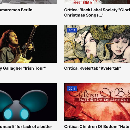
omaremos Berlín
Crítica: Black Label Society "Glor
Christmas Songs..."
2011
ry Gallagher "Irish Tour"
Crítica: Kvelertak "Kvelertak"
2011
admau5 "for lack of a better
Crítica: Children Of Bodom "Hat