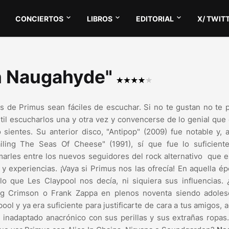
CONCIERTOS
LIBROS
EDITORIAL
X/ TWIT
en Naugahyde"
s de Primus sean fáciles de escuchar. Si no te gustan no te
útil escucharlos una y otra vez y convencerse de lo genial que
o sientes. Su anterior disco, "Antipop" (2009) fue notable y,
ailing The Seas Of Cheese" (1991), sí que fue lo suficient
arles entre los nuevos seguidores del rock alternativo que 
y experiencias. ¡Vaya si Primus nos las ofrecía! En aquella é
lo que Les Claypool nos decía, ni siquiera sus influencias.
g Crimson o Frank Zappa en plenos noventa siendo adoles
ool y ya era suficiente para justificarte de cara a tus amigos,
n inadaptado anacrónico con sus perillas y sus extrañas ropas