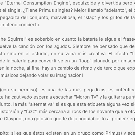
abe "Eternal Consumption Engine", esquizoide y divertida pero
 el single. ¿Tiene Primus singles? Mejor llámalo "adelanto", el 
pegadiza del conjunto, maravillosa, el "slap" y los gritos de l
en pleno concierto.
he Squirrel" es soberbio en cuanto la batería le sigue el frase
esuelve la canción con los agudos. Siempre he pensado que d
cto sino en el estudio, en su vena más creativa. El efecto "f
 de la batería para convertirse en un "loop" jalonado por un so
n la noche, al final hay un cambio de ritmo y de tercio que exp
 músicos dejando volar su imaginación!
a (con su permiso), es una de las más pegadizas, es auténti
r te ha cautivado espera a escuchar "Moron Tv" y la guitarra pu
nto, la más "alternativa" si es que esta etiqueta alguna vez si
torsión y "fuzz", más cercana al rock de los noventa que a otr
de Claypool, una golosina que te deja boquiabierto al primer se
pito; si es que éstos existen en un grupo como Primus) y ace