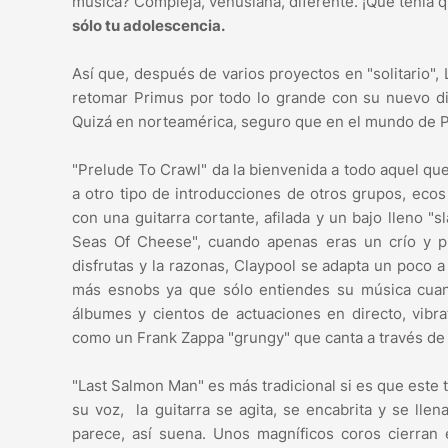
música? Compleja, venusiana, diferente. ¡Qué tenía 
sólo tu adolescencia.
Así que, después de varios proyectos en "solitario"
retomar Primus por todo lo grande con su nuevo d
Quizá en norteamérica, seguro que en el mundo de P
"Prelude To Crawl" da la bienvenida a todo aquel que
a otro tipo de introducciones de otros grupos, eco
con una guitarra cortante, afilada y un bajo lleno "
Seas Of Cheese", cuando apenas eras un crío y p
disfrutas y la razonas, Claypool se adapta un poco a 
más esnobs ya que sólo entiendes su música cua
álbumes y cientos de actuaciones en directo, vibr
como un Frank Zappa "grungy" que canta a través d
"Last Salmon Man" es más tradicional si es que este t
su voz, la guitarra se agita, se encabrita y se lle
parece, así suena. Unos magníficos coros cierran