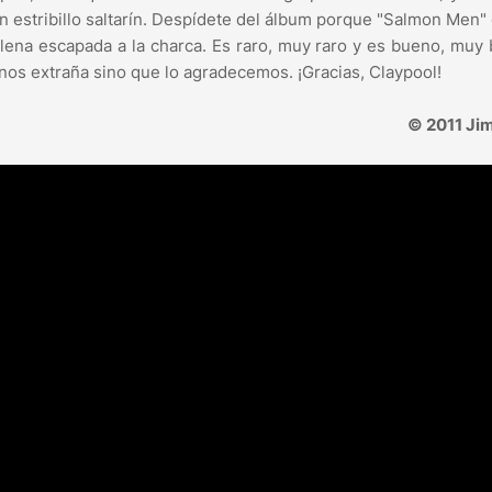
 un estribillo saltarín. Despídete del álbum porque "Salmon Men"
plena escapada a la charca. Es raro, muy raro y es bueno, muy
o nos extraña sino que lo agradecemos. ¡Gracias, Claypool!
© 2011 Jim