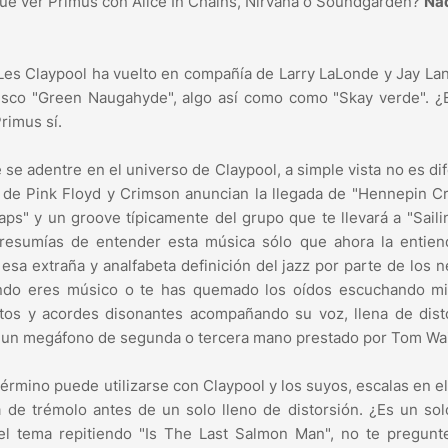
que ver Primus con Alice In Chains, Nirvana o Soundgarden?
Nad
, Les Claypool ha vuelto en compañía de Larry LaLonde y Jay La
isco "Green Naugahyde", algo así como como "Skay verde". ¿E
rimus sí.
 se adentre en el universo de Claypool, a simple vista no es di
s de Pink Floyd y Crimson anuncian la llegada de "Hennepin C
slaps" y un groove típicamente del grupo que te llevará a "Sail
resumías de entender esta música sólo que ahora la entiend
esa extraña y analfabeta definición del jazz por parte de los n
ndo eres músico o te has quemado los oídos escuchando mi
atos y acordes disonantes acompañando su voz, llena de dist
e un megáfono de segunda o tercera mano prestado por Tom Wai
érmino puede utilizarse con Claypool y los suyos, escalas en el
na de trémolo antes de un solo lleno de distorsión. ¿Es un so
 el tema repitiendo "Is The Last Salmon Man", no te pregunt