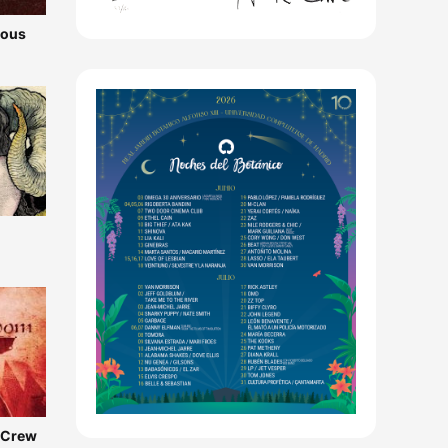
ious
e Crew