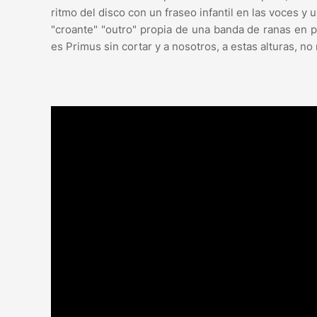
ritmo del disco con un fraseo infantil en las voces y
"croante" "outro" propia de una banda de ranas en 
es Primus sin cortar y a nosotros, a estas alturas, n