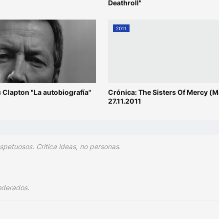
Deathroll"
2011
ic Clapton "La autobiografía"
Crónica: The Sisters Of Mercy (M
27.11.2011
spetuosos. Critica ideas, no personas.
oderados.