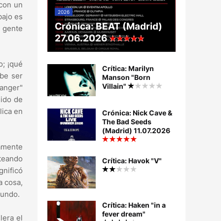
 con un
2026
bajo es
Crónica: BEAT (Madrid)
a gente
27.06.2026
o; ¡qué
Crítica: Marilyn
ebe ser
Manson "Born
Villain"
langer"
nido de
lica en
Crónica: Nick Cave &
The Bad Seeds
(Madrid) 11.07.2026
camente
nteando
Crítica: Havok "V"
gnificó
a cosa,
gundo.
Crítica: Haken "in a
fever dream"
lera el