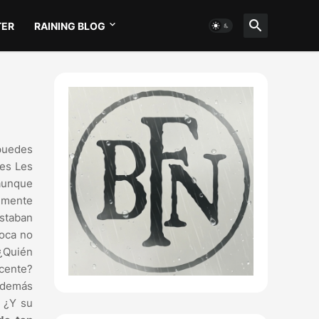
TER
RAINING BLOG
 puedes
 es Les
 aunque
emente
estaban
poca no
 ¿Quién
cente?
 además
. ¿Y su