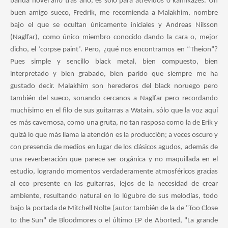
banda novel año tras año, es sólo para atrevidos o kamikazes. Un
buen amigo sueco, Fredrik, me recomienda a Malakhim, nombre
bajo el que se ocultan únicamente iniciales y Andreas Nilsson
(Naglfar), como único miembro conocido dando la cara o, mejor
dicho, el ‘corpse paint’. Pero, ¿qué nos encontramos en “Theion”?
Pues simple y sencillo black metal, bien compuesto, bien
interpretado y bien grabado, bien parido que siempre me ha
gustado decir. Malakhim son herederos del black noruego pero
también del sueco, sonando cercanos a Naglfar pero recordando
muchísimo en el filo de sus guitarras a Watain, sólo que la voz aquí
es más cavernosa, como una gruta, no tan rasposa como la de Erik y
quizá lo que más llama la atención es la producción; a veces oscuro y
con presencia de medios en lugar de los clásicos agudos, además de
una reverberación que parece ser orgánica y no maquillada en el
estudio, logrando momentos verdaderamente atmosféricos gracias
al eco presente en las guitarras, lejos de la necesidad de crear
ambiente, resultando natural en lo lúgubre de sus melodías, todo
bajo la portada de Mitchell Nolte (autor también de la de "Too Close
to the Sun" de Bloodmores o el último EP de Aborted, "La grande