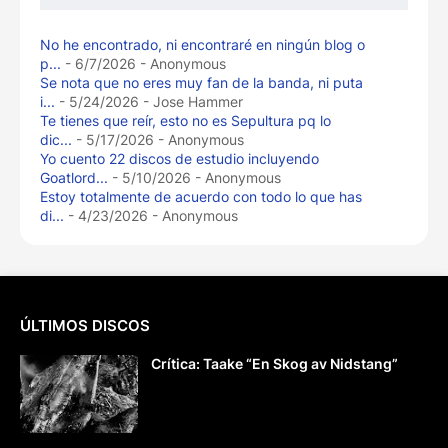
No he encontrado, ni encontraré en ningún blog o
p...
- 6/7/2026
- Anonymous
Se nota que no eres muy fan de la banda, ni puta
i...
- 5/24/2026
- Jose Hammer
Te tienes que reír, esto no es Sepultura pq lo
dic...
- 5/17/2026
- Anonymous
Yo cuento 22 discos de estudio incluyendo
Goatlord...
- 5/10/2026
- Anonymous
Estoy totalmente de acuerdo con todo lo que has
di...
- 4/23/2026
- Anonymous
ÚLTIMOS DISCOS
Crítica: Taake “En Skog av Nidstang”