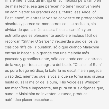
riffs e intensidad, de intriga en su melodía pero también
de mala leche, esa que parecen no tener inconveniente
en administrar en grandes dosis, “Merciless Angel of
Pestilence", mientras la voz se convierte en protagonista
absoluta y parece sermonearnos con su recitado, sin
olvidar de que la música saca filo a la canción y un
estribillo que es plenamente audible e incluso fácil de
recordar. “Slither O Serpent” recuerda a uno de los ya
clásicos riffs de Tribulation, sólo que cuando Malakhim
entran lo hacen a lo grande con una melodía más
pausada y grandilocuente, sólo acelerada con la entrada
de la voz, por toda la negrura del black. “Chalice of Ruin”
es puro fuego nórdico, la batería no escatima en pegada
o rapidez, mientras que la voz sí que se torna más gruesa
hasta quizá la mejor del álbum, “His Voiceless Whisper”,
tan magnífica e impactante, tan pura en sus orígenes que,
aunque Malakhim no inventen la rueda, produce
auténtico placer escucharla.