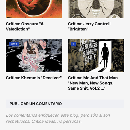
Crítica: Obscura "A
Crítica: Jerry Cantrell
Valediction"
“Brighten"
2021
1
Crítica: Khemmis "Deceiver"
Crítica: Me And That Man
"New Man, New Songs,
Same Shit, Vol.2 ..."
PUBLICAR UN COMENTARIO
Los comentarios enriquecen este blog, pero sólo si son
respetuosos. Critica ideas, no personas.