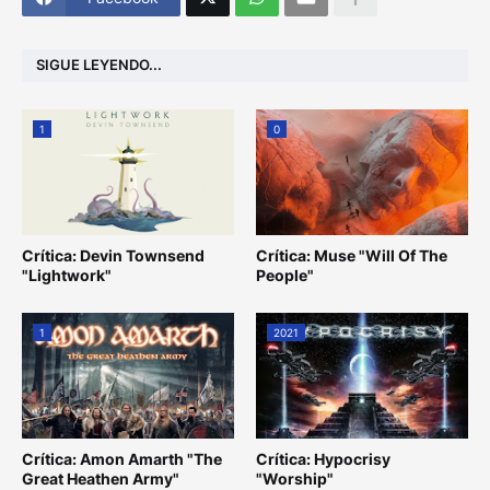
SIGUE LEYENDO...
1
0
Crítica: Devin Townsend
Crítica: Muse "Will Of The
"Lightwork"
People"
1
2021
Crítica: Amon Amarth "The
Crítica: Hypocrisy
Great Heathen Army"
"Worship"