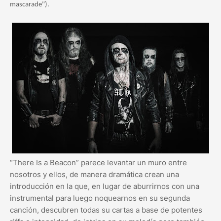
mascarade").
“There Is a Beacon” parece levantar un muro entre
nosotros y ellos, de manera dramática crean una
introducción en la que, en lugar de aburrirnos con una
instrumental para luego noquearnos en su segunda
canción, descubren todas su cartas a base de potentes