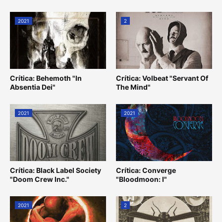
2021
2
Crítica: Behemoth "In
Crítica: Volbeat "Servant Of
Absentia Dei"
The Mind"
2021
2021
Crítica: Black Label Society
Crítica: Converge
"Doom Crew Inc."
"Bloodmoon: I"
2021
2