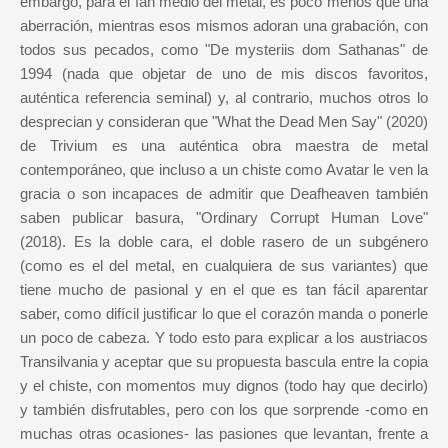
embargo, para el fan medio del metal, es poco menos que una
aberración, mientras esos mismos adoran una grabación, con
todos sus pecados, como "De mysteriis dom Sathanas" de
1994 (nada que objetar de uno de mis discos favoritos,
auténtica referencia seminal) y, al contrario, muchos otros lo
desprecian y consideran que "What the Dead Men Say" (2020)
de Trivium es una auténtica obra maestra de metal
contemporáneo, que incluso a un chiste como Avatar le ven la
gracia o son incapaces de admitir que Deafheaven también
saben publicar basura, "Ordinary Corrupt Human Love"
(2018). Es la doble cara, el doble rasero de un subgénero
(como es el del metal, en cualquiera de sus variantes) que
tiene mucho de pasional y en el que es tan fácil aparentar
saber, como difícil justificar lo que el corazón manda o ponerle
un poco de cabeza. Y todo esto para explicar a los austriacos
Transilvania y aceptar que su propuesta bascula entre la copia
y el chiste, con momentos muy dignos (todo hay que decirlo)
y también disfrutables, pero con los que sorprende -como en
muchas otras ocasiones- las pasiones que levantan, frente a