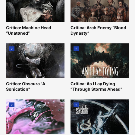
Crítica: Machine Head
Crítica: Arch Enemy “Blood
“Unatøned”
Dynasty”
2
2
Crítica: Obscura "A
Crítica: As I Lay Dying
Sonication"
“Through Storms Ahead"
2
2