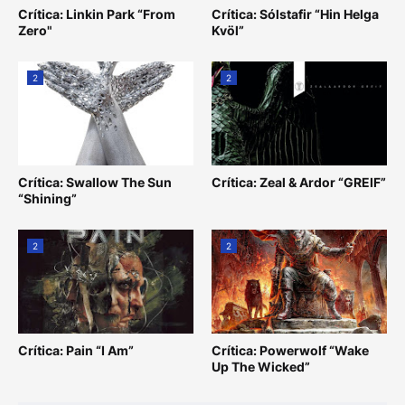
Crítica: Linkin Park “From
Crítica: Sólstafir “Hin Helga
Zero"
Kvöl”
2
2
Crítica: Swallow The Sun
Crítica: Zeal & Ardor “GREIF”
“Shining”
2
2
Crítica: Pain “I Am”
Crítica: Powerwolf “Wake
Up The Wicked”