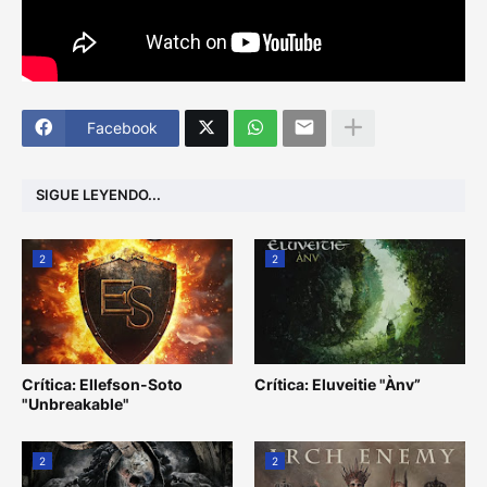
Facebook
SIGUE LEYENDO...
2
2
Crítica: Ellefson-Soto
Crítica: Eluveitie "Ànv”
"Unbreakable"
2
2