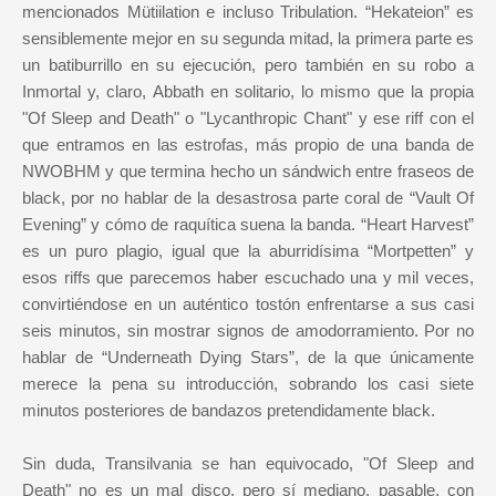
mencionados Mütiilation e incluso Tribulation. “Hekateion” es
sensiblemente mejor en su segunda mitad, la primera parte es
un batiburrillo en su ejecución, pero también en su robo a
Inmortal y, claro, Abbath en solitario, lo mismo que la propia
"Of Sleep and Death" o "Lycanthropic Chant" y ese riff con el
que entramos en las estrofas, más propio de una banda de
NWOBHM y que termina hecho un sándwich entre fraseos de
black, por no hablar de la desastrosa parte coral de “Vault Of
Evening” y cómo de raquítica suena la banda. “Heart Harvest”
es un puro plagio, igual que la aburridísima “Mortpetten” y
esos riffs que parecemos haber escuchado una y mil veces,
convirtiéndose en un auténtico tostón enfrentarse a sus casi
seis minutos, sin mostrar signos de amodorramiento. Por no
hablar de “Underneath Dying Stars”, de la que únicamente
merece la pena su introducción, sobrando los casi siete
minutos posteriores de bandazos pretendidamente black.
Sin duda, Transilvania se han equivocado, "Of Sleep and
Death" no es un mal disco, pero sí mediano, pasable, con