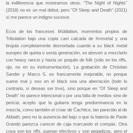
la indiferencia que mostramos otros. "The Night of Nights"
(2018) no es un mal debut, pero "Of Sleep and Death" (2021)
sí me parece un indigno sucesor.
Ecos de los franceses Mütiilation, momentos propios de
Tribulation bajo una copia casi calcada de Immortal y una
brújula completamente desnortada cuando a su black metal
europeo de quinta o sexta generación, se atreven a mezclarlo
con heavy rancio y hasta un poquito de folk (sólo en los riffs,
ojo, no en su instrumentación). La grabación de Christian
Sander y Marco S. es francamente mejorable, no porque
suene mal y eso en el black sea una aberración (todo lo
contrario, si deseas ser trve), sino porque en "Of Sleep and
Death" no parece intencional o por una falta de medios sino de
pericia; acepto que la guitarra tenga predominancia en la
mezcla, como también el croar de Čachtice, tan parecido al de
Abbath, pero no la ausencia del bajo o que la batería de Paole
Grando parezca carecer de caja marcando el compás. Otra
cosa son los riffs, suenan efectivos y son pegadizos, pero el