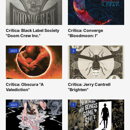
Crítica: Black Label Society
Crítica: Converge
"Doom Crew Inc."
"Bloodmoon: I"
2021
2
Crítica: Obscura "A
Crítica: Jerry Cantrell
Valediction"
“Brighten"
2021
1