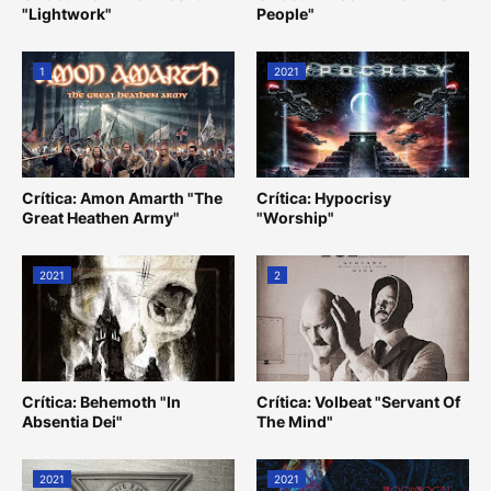
"Lightwork"
People"
1
2021
Crítica: Amon Amarth "The
Crítica: Hypocrisy
Great Heathen Army"
"Worship"
2021
2
Crítica: Behemoth "In
Crítica: Volbeat "Servant Of
Absentia Dei"
The Mind"
2021
2021