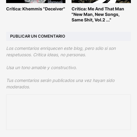
Crítica: Khemmis "Deceiver"
Crítica: Me And That Man
"New Man, New Songs,
Same Shit, Vol.2 ..."
PUBLICAR UN COMENTARIO
Los comentarios enriquecen este blog, pero sólo si son
respetuosos. Critica ideas, no personas.
Usa un tono amable y constructivo.
Tus comentarios serán publicados una vez hayan sido
moderados.