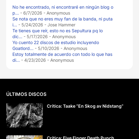
No he encontrado, ni encontraré en ningún blog o
p...
- 6/7/2026
- Anonymous
Se nota que no eres muy fan de la banda, ni puta
i...
- 5/24/2026
- Jose Hammer
Te tienes que reír, esto no es Sepultura pq lo
dic...
- 5/17/2026
- Anonymous
Yo cuento 22 discos de estudio incluyendo
Goatlord...
- 5/10/2026
- Anonymous
Estoy totalmente de acuerdo con todo lo que has
di...
- 4/23/2026
- Anonymous
ÚLTIMOS DISCOS
Crítica: Taake “En Skog av Nidstang”
Crítica: Five Finger Death Punch