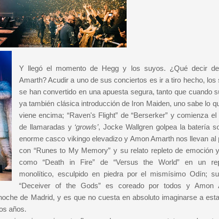
Y llegó el momento de Hegg y los suyos. ¿Qué decir d
Amarth? Acudir a uno de sus conciertos es ir a tiro hecho, los
se han convertido en una apuesta segura, tanto que cuando s
ya también clásica introducción de Iron Maiden, uno sabe lo qu
viene encima; “Raven's Flight” de “Berserker” y comienza el f
de llamaradas y
‘growls’
, Jocke Wallgren golpea la batería s
enorme casco vikingo elevadizo y Amon Amarth nos llevan al
con “Runes to My Memory” y su relato repleto de emoción y
como “Death in Fire” de “Versus the World” en un repe
monolítico, esculpido en piedra por el mismísimo Odín; su
“Deceiver of the Gods” es coreado por todos y Amon 
a noche de Madrid, y es que no cuesta en absoluto imaginarse a est
nos años.