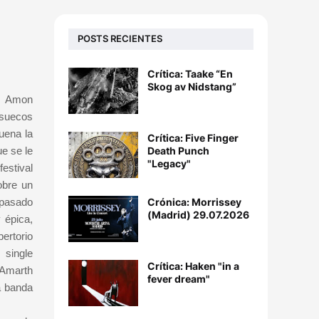
POSTS RECIENTES
Crítica: Taake “En
Skog av Nidstang”
e Amon
 suecos
uena la
Crítica: Five Finger
Death Punch
e se le
"Legacy"
estival
obre un
Crónica: Morrissey
 pasado
(Madrid) 29.07.2026
 épica,
rtorio
 single
Crítica: Haken "in a
Amarth
fever dream"
a banda