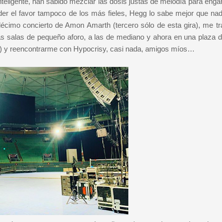
nteligente, han sabido mezclar las dosis justas de melodía para enga
der el favor tampoco de los más fieles, Hegg lo sabe mejor que nad
décimo concierto de Amon Amarth (tercero sólo de esta gira), me tra
as salas de pequeño aforo, a las de mediano y ahora en una plaza d
sa) y reencontrarme con Hypocrisy, casi nada, amigos míos…