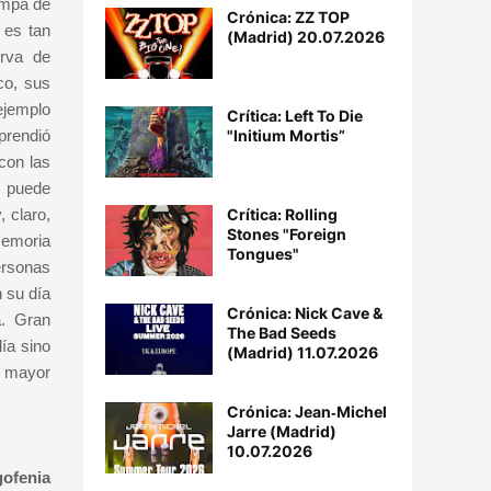
ampa de
Crónica: ZZ TOP
 es tan
(Madrid) 20.07.2026
irva de
co, sus
ejemplo
Crítica: Left To Die
"Initium Mortis”
prendió
con las
e puede
Crítica: Rolling
, claro,
Stones "Foreign
memoria
Tongues"
ersonas
 su día
Crónica: Nick Cave &
a.
Gran
The Bad Seeds
ía sino
(Madrid) 11.07.2026
e mayor
Crónica: Jean‐Michel
Jarre (Madrid)
10.07.2026
gofenia