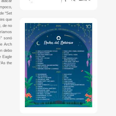
 atacar
ampoco,
de “Set
tes que
, de no
aríamos
s” sonó
de Arch
én debo
e Eagle
“As the