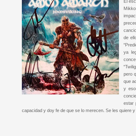
El esc
Mikkon
impac
prece
cancio
de el
“Predi
ya le
conceb
“Twil
pero 
que a
y eso
conci
estar
capacidad y doy fe de que se lo merecen. Se les quiere 