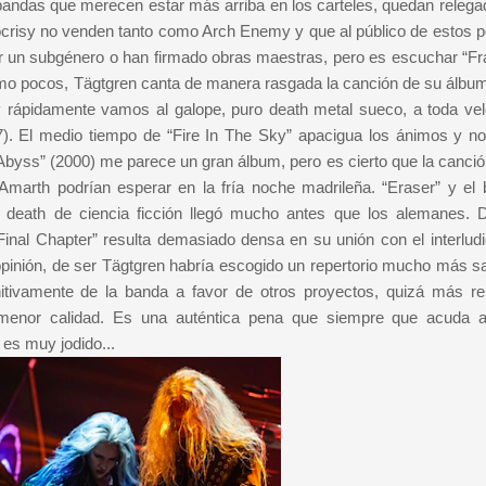
ndas que merecen estar más arriba en los carteles, quedan relega
risy no venden tanto como Arch Enemy y que al público de estos p
inir un subgénero o han firmado obras maestras, pero es escuchar “Fr
como pocos, Tägtgren canta de manera rasgada la canción de su álbum
y rápidamente vamos al galope, puro death metal sueco, a toda vel
). El medio tiempo de “Fire In The Sky” apacigua los ánimos y n
 Abyss” (2000) me parece un gran álbum, pero es cierto que la canció
arth podrían esperar en la fría noche madrileña. “Eraser” y el 
 death de ciencia ficción llegó mucho antes que los alemanes. 
inal Chapter” resulta demasiado densa en su unión con el interludi
opinión, de ser Tägtgren habría escogido un repertorio mucho más sa
nitivamente de la banda a favor de otros proyectos, quizá más re
menor calidad. Es una auténtica pena que siempre que acuda 
 es muy jodido...