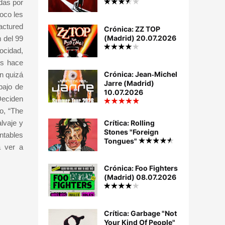
das por
oco les
actured
Crónica: ZZ TOP
(Madrid) 20.07.2026
 del 99
ocidad,
os hace
Crónica: Jean‐Michel
n quizá
Jarre (Madrid)
bajo de
10.07.2026
Deciden
o, “The
Crítica: Rolling
lvaje y
Stones "Foreign
ntables
Tongues"
a ver a
Crónica: Foo Fighters
(Madrid) 08.07.2026
Crítica: Garbage "Not
Your Kind Of People"