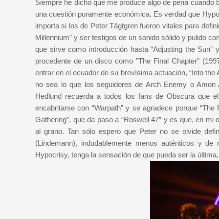
Siempre he dicho que me produce algo de pena cuando ba
una cuestión puramente económica. Es verdad que Hypoc
importa si los de Peter Tägtgren fueron vitales para def
Millennium” y ser testigos de un sonido sólido y pulido 
que sirve como introducción hasta “Adjusting the Sun” 
procedente de un disco como "The Final Chapter" (1997
entrar en el ecuador de su brevísima actuación, “Into the
no sea lo que los seguidores de Arch Enemy o Amon Am
Hedlund recuerda a todos los fans de Obscura que el
encabritarse con “Warpath” y se agradece porque “The F
Gathering”, que da paso a “Roswell 47” y es que, en mi 
al grano. Tan sólo espero que Peter no se olvide defi
(Lindemann), indudablemente menos auténticos y de 
Hypocrisy, tenga la sensación de que pueda ser la última,