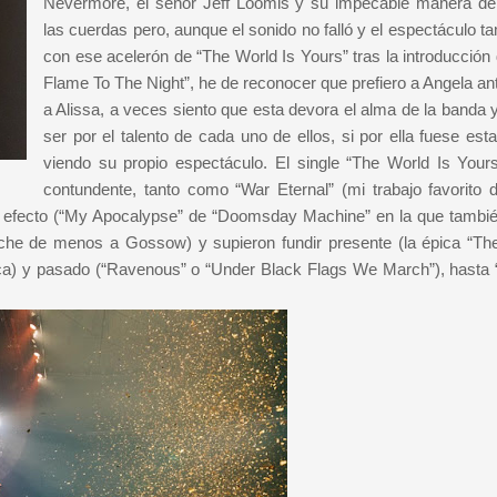
Nevermore, el señor Jeff Loomis y su impecable manera de
las cuerdas pero, aunque el sonido no falló y el espectáculo t
con ese acelerón de “The World Is Yours” tras la introducción 
Flame To The Night”, he de reconocer que prefiero a Angela an
a Alissa, a veces siento que esta devora el alma de la banda y
ser por el talento de cada uno de ellos, si por ella fuese est
viendo su propio espectáculo.
El single “The World Is Your
contundente, tanto como “War Eternal” (mi trabajo favorito 
de efecto (“My Apocalypse” de “Doomsday Machine” en la que tambi
che de menos a Gossow) y supieron fundir presente (la épica “Th
 loca) y pasado (“Ravenous” o “Under Black Flags We March”), hasta 