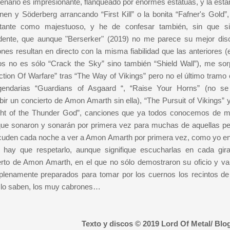
enario es impresionante, flanqueado por enormes estatuas, y la est
en y Söderberg arrancando “First Kill” o la bonita “Fafner's Gold”,
tante como majestuoso, y he de confesar también, sin que s
dente, que aunque "Berserker" (2019) no me parece su mejor dis
nes resultan en directo con la misma fiabilidad que las anteriores (
los no es sólo “Crack the Sky” sino también “Shield Wall”), me sor
ction Of Warfare” tras “The Way of Vikings” pero no el último tramo 
gendarias “Guardians of Asgaard “, “Raise Your Horns” (no s
ir un concierto de Amon Amarth sin ella), “The Pursuit of Vikings” y
ight of the Thunder God”, canciones que ya todos conocemos de 
que sonaron y sonarán por primera vez para muchas de aquellas p
cuden cada noche a ver a Amon Amarth por primera vez, como yo en
 hay que respetarlo, aunque signifique escucharlas en cada gir
erto de Amon Amarth, en el que no sólo demostraron su oficio y val
 plenamente preparados para tomar por los cuernos los recintos d
y lo saben, los muy cabrones…
Texto y discos © 2019 Lord Of Metal/ Blo