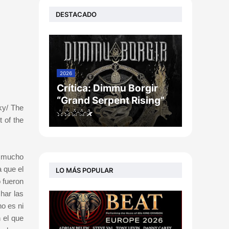
DESTACADO
2026
Crítica: Dimmu Borgir
“Grand Serpent Rising”
ky/ The
 of the
o mucho
a que el
LO MÁS POPULAR
 fueron
har las
o es ni
 el que