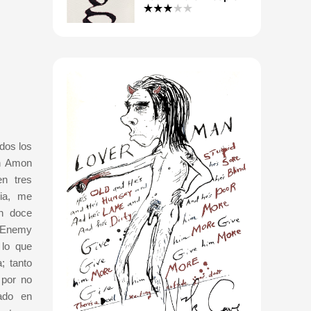
dos los
on Amon
n tres
ia, me
en doce
 Enemy
 lo que
; tanto
 por no
sado en