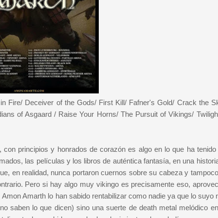
Fire/ Deceiver of the Gods/ First Kill/ Fafner's Gold/ Crack the S
ians of Asgaard / Raise Your Horns/ The Pursuit of Vikings/ Twilight
s, con principios y honrados de corazón es algo en lo que ha tenid
mados, las películas y los libros de auténtica fantasía, en una histori
que, en realidad, nunca portaron cuernos sobre su cabeza y tampoco
ontrario. Pero si hay algo muy vikingo es precisamente eso, aprovec
 Amon Amarth lo han sabido rentabilizar como nadie ya que lo suyo n
 no saben lo que dicen) sino una suerte de death metal melódico en