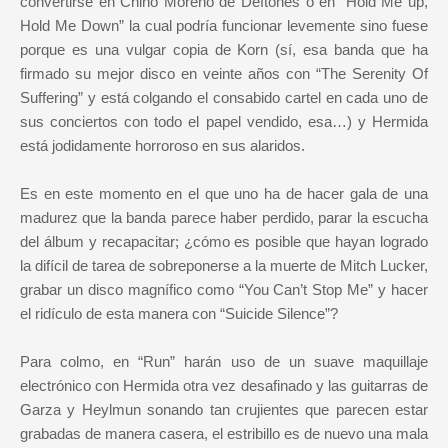
convertirse en Chino Moreno de Deftones o en “Hold Me up,
Hold Me Down” la cual podría funcionar levemente sino fuese
porque es una vulgar copia de Korn (sí, esa banda que ha
firmado su mejor disco en veinte años con “The Serenity Of
Suffering” y está colgando el consabido cartel en cada uno de
sus conciertos con todo el papel vendido, esa…) y Hermida
está jodidamente horroroso en sus alaridos.
Es en este momento en el que uno ha de hacer gala de una
madurez que la banda parece haber perdido, parar la escucha
del álbum y recapacitar; ¿cómo es posible que hayan logrado
la difícil de tarea de sobreponerse a la muerte de Mitch Lucker,
grabar un disco magnífico como “You Can’t Stop Me” y hacer
el ridículo de esta manera con “Suicide Silence”?
Para colmo, en “Run” harán uso de un suave maquillaje
electrónico con Hermida otra vez desafinado y las guitarras de
Garza y Heylmun sonando tan crujientes que parecen estar
grabadas de manera casera, el estribillo es de nuevo una mala