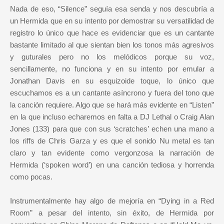
Nada de eso, “Silence” seguía esa senda y nos descubría a
un Hermida que en su intento por demostrar su versatilidad de
registro lo único que hace es evidenciar que es un cantante
bastante limitado al que sientan bien los tonos más agresivos
y guturales pero no los melódicos porque su voz,
sencillamente, no funciona y en su intento por emular a
Jonathan Davis en su esquizoide toque, lo único que
escuchamos es a un cantante asíncrono y fuera del tono que
la canción requiere. Algo que se hará más evidente en “Listen”
en la que incluso echaremos en falta a DJ Lethal o Craig Alan
Jones (133) para que con sus ‘scratches’ echen una mano a
los riffs de Chris Garza y es que el sonido Nu metal es tan
claro y tan evidente como vergonzosa la narración de
Hermida (‘spoken word’) en una canción tediosa y horrenda
como pocas.
Instrumentalmente hay algo de mejoría en “Dying in a Red
Room” a pesar del intento, sin éxito, de Hermida por