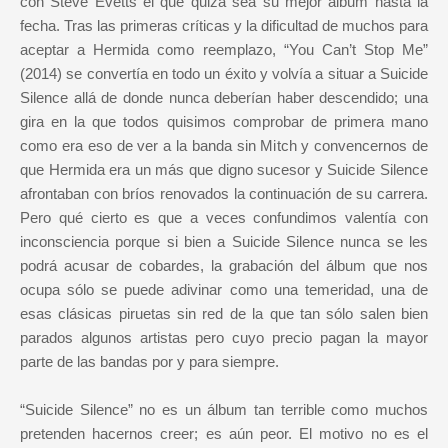
con Steve Evetts el que quizá sea su mejor álbum hasta la
fecha. Tras las primeras críticas y la dificultad de muchos para
aceptar a Hermida como reemplazo, “You Can’t Stop Me”
(2014) se convertía en todo un éxito y volvía a situar a Suicide
Silence allá de donde nunca deberían haber descendido; una
gira en la que todos quisimos comprobar de primera mano
como era eso de ver a la banda sin Mitch y convencernos de
que Hermida era un más que digno sucesor y Suicide Silence
afrontaban con bríos renovados la continuación de su carrera.
Pero qué cierto es que a veces confundimos valentía con
inconsciencia porque si bien a Suicide Silence nunca se les
podrá acusar de cobardes, la grabación del álbum que nos
ocupa sólo se puede adivinar como una temeridad, una de
esas clásicas piruetas sin red de la que tan sólo salen bien
parados algunos artistas pero cuyo precio pagan la mayor
parte de las bandas por y para siempre.
“Suicide Silence” no es un álbum tan terrible como muchos
pretenden hacernos creer; es aún peor. El motivo no es el