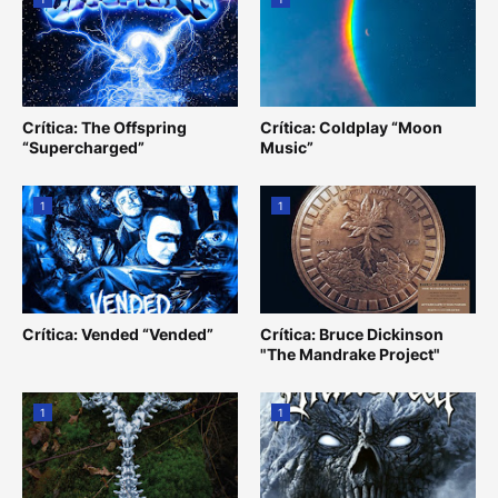
Crítica: The Offspring
Crítica: Coldplay “Moon
“Supercharged”
Music”
1
1
Crítica: Vended “Vended”
Crítica: Bruce Dickinson
"The Mandrake Project"
1
1