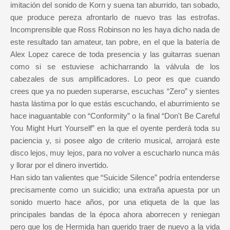
imitación del sonido de Korn y suena tan aburrido, tan sobado,
que produce pereza afrontarlo de nuevo tras las estrofas.
Incomprensible que Ross Robinson no les haya dicho nada de
este resultado tan amateur, tan pobre, en el que la batería de
Alex Lopez carece de toda presencia y las guitarras suenan
como si se estuviese achicharrando la válvula de los
cabezales de sus amplificadores. Lo peor es que cuando
crees que ya no pueden superarse, escuchas “Zero” y sientes
hasta lástima por lo que estás escuchando, el aburrimiento se
hace inaguantable con “Conformity” o la final “Don't Be Careful
You Might Hurt Yourself” en la que el oyente perderá toda su
paciencia y, si posee algo de criterio musical, arrojará este
disco lejos, muy lejos, para no volver a escucharlo nunca más
y llorar por el dinero invertido.
Han sido tan valientes que “Suicide Silence” podría entenderse
precisamente como un suicidio; una extraña apuesta por un
sonido muerto hace años, por una etiqueta de la que las
principales bandas de la época ahora aborrecen y reniegan
pero que los de Hermida han querido traer de nuevo a la vida