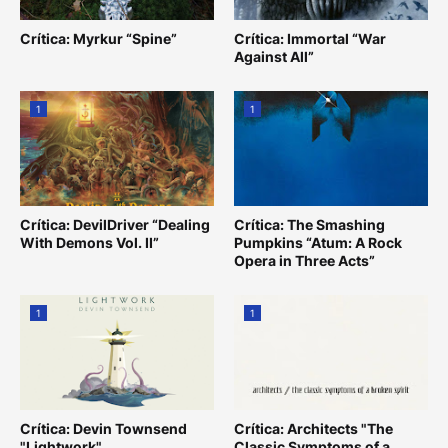
Crítica: Myrkur “Spine”
Crítica: Immortal “War
Against All”
1
1
Crítica: DevilDriver “Dealing
Crítica: The Smashing
With Demons Vol. II”
Pumpkins “Atum: A Rock
Opera in Three Acts”
1
1
Crítica: Devin Townsend
Crítica: Architects "The
"Lightwork"
Classic Symptoms of a