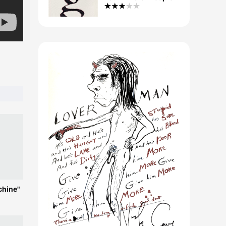
chine"