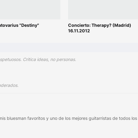
ratovarius "Destiny"
Concierto: Therapy? (Madrid)
16.11.2012
spetuosos. Critica ideas, no personas.
oderados.
s bluesman favoritos y uno de los mejores guitarristas de todos los