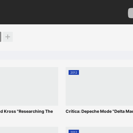
2012
edd Kross "Researching The
Crítica: Depeche Mode "Delta Ma
2012