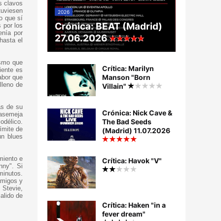
s clavos
tuviesen
2026
o que sí
Crónica: BEAT (Madrid)
 por los
enía por
27.06.2026
hasta el
ismo que
Crítica: Marilyn
iente es
Manson "Born
abor que
lleno de
Villain"
as de su
Crónica: Nick Cave &
 asemeja
The Bad Seeds
odélico.
ímite de
(Madrid) 11.07.2026
un blues
miento e
Crítica: Havok "V"
nny". Si
minutos.
amigos y
 Stevie,
alido de
Crítica: Haken "in a
fever dream"