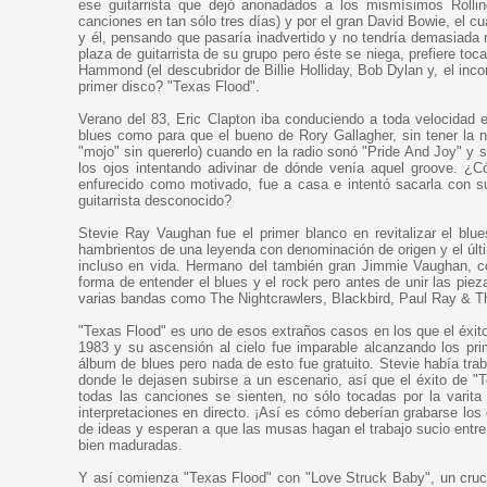
ese guitarrista que dejó anonadados a los mismísimos Rolli
canciones en tan sólo tres días) y por el gran David Bowie, el 
y él, pensando que pasaría inadvertido y no tendría demasiada 
plaza de guitarrista de su grupo pero éste se niega, prefiere t
Hammond (el descubridor de Billie Holliday, Bob Dylan y, el inc
primer disco? "Texas Flood".
Verano del 83, Eric Clapton iba conduciendo a toda velocidad 
blues como para que el bueno de Rory Gallagher, sin tener la n
"mojo" sin quererlo) cuando en la radio sonó "Pride And Joy" y s
los ojos intentando adivinar de dónde venía aquel groove. ¿C
enfurecido como motivado, fue a casa e intentó sacarla con su
guitarrista desconocido?
Stevie Ray Vaughan fue el primer blanco en revitalizar el blu
hambrientos de una leyenda con denominación de origen y el últi
incluso en vida. Hermano del también gran Jimmie Vaughan, co
forma de entender el blues y el rock pero antes de unir las pi
varias bandas como The Nightcrawlers, Blackbird, Paul Ray & T
"Texas Flood" es uno de esos extraños casos en los que el éxito
1983 y su ascensión al cielo fue imparable alcanzando los pri
álbum de blues pero nada de esto fue gratuito. Stevie había tra
donde le dejasen subirse a un escenario, así que el éxito de "
todas las canciones se sienten, no sólo tocadas por la varita
interpretaciones en directo. ¡Así es cómo deberían grabarse lo
de ideas y esperan a que las musas hagan el trabajo sucio entre
bien maduradas.
Y así comienza "Texas Flood" con "Love Struck Baby", un cruce 