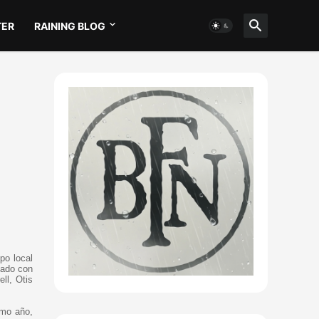
TER
RAINING BLOG
po local
mado con
ll, Otis
smo año,