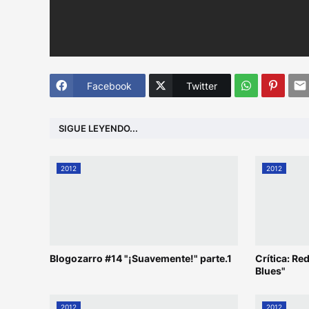
Facebook
Twitter
SIGUE LEYENDO...
2012
2012
Blogozarro #14 "¡Suavemente!" parte.1
Crítica: R
Blues"
2012
2012