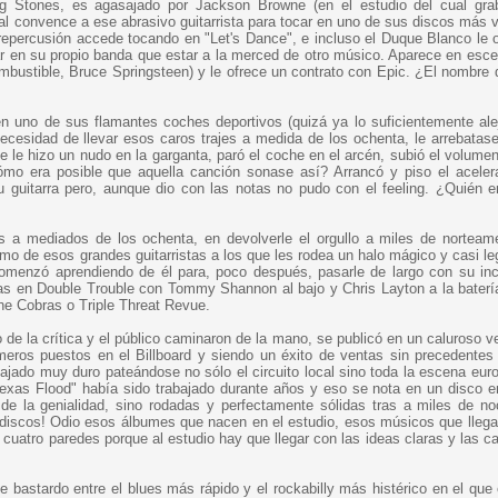
ng Stones, es agasajado por Jackson Browne (en el estudio del cual gr
cual convence a ese abrasivo guitarrista para tocar en uno de sus discos más 
repercusión accede tocando en "Let's Dance", e incluso el Duque Blanco le o
ocar en su propio banda que estar a la merced de otro músico. Aparece en esc
ombustible, Bruce Springsteen) y le ofrece un contrato con Epic. ¿El nombre 
en uno de sus flamantes coches deportivos (quizá ya lo suficientemente ale
ecesidad de llevar esos caros trajes a medida de los ochenta, le arrebatase
e le hizo un nudo en la garganta, paró el coche en el arcén, subió el volumen
ómo era posible que aquella canción sonase así? Arrancó y piso el aceler
 guitarra pero, aunque dio con las notas no pudo con el feeling. ¿Quién e
es a mediados de los ochenta, en devolverle el orgullo a miles de norteam
mo de esos grandes guitarristas a los que les rodea un halo mágico y casi le
menzó aprendiendo de él para, poco después, pasarle de largo con su inc
ezas en Double Trouble con Tommy Shannon al bajo y Chris Layton a la baterí
he Cobras o Triple Threat Revue.
 de la crítica y el público caminaron de la mano, se publicó en un caluroso v
meros puestos en el Billboard y siendo un éxito de ventas sin precedentes
bajado muy duro pateándose no sólo el circuito local sino toda la escena euro
Texas Flood" había sido trabajado durante años y eso se nota en un disco e
 de la genialidad, sino rodadas y perfectamente sólidas tras a miles de n
s discos! Odio esos álbumes que nacen en el estudio, esos músicos que lleg
 cuatro paredes porque al estudio hay que llegar con las ideas claras y las c
bastardo entre el blues más rápido y el rockabilly más histérico en el que 