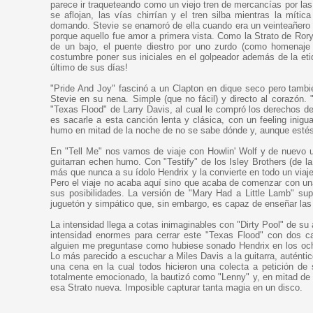
parece ir traqueteando como un viejo tren de mercancías por las 
se aflojan, las vías chirrían y el tren silba mientras la míti
domando. Stevie se enamoró de ella cuando era un veinteañero y,
porque aquello fue amor a primera vista. Como la Strato de Rory
de un bajo, el puente diestro por uno zurdo (como homenaje 
costumbre poner sus iniciales en el golpeador además de la eti
último de sus días!
"Pride And Joy" fascinó a un Clapton en dique seco pero tambi
Stevie en su nena. Simple (que no fácil) y directo al corazón. 
"Texas Flood" de Larry Davis, al cual le compró los derechos de
es sacarle a esta canción lenta y clásica, con un feeling inigu
humo en mitad de la noche de no se sabe dónde y, aunque estés
En "Tell Me" nos vamos de viaje con Howlin' Wolf y de nuevo u
guitarran echen humo. Con "Testify" de los Isley Brothers (de l
más que nunca a su ídolo Hendrix y la convierte en todo un viaj
Pero el viaje no acaba aquí sino que acaba de comenzar con una 
sus posibilidades. La versión de "Mary Had a Little Lamb" su
juguetón y simpático que, sin embargo, es capaz de enseñar las
La intensidad llega a cotas inimaginables con "Dirty Pool" de su
intensidad enormes para cerrar este "Texas Flood" con dos canc
alguien me preguntase como hubiese sonado Hendrix en los oche
Lo más parecido a escuchar a Miles Davis a la guitarra, autént
una cena en la cual todos hicieron una colecta a petición de 
totalmente emocionado, la bautizó como "Lenny" y, en mitad de 
esa Strato nueva. Imposible capturar tanta magia en un disco.