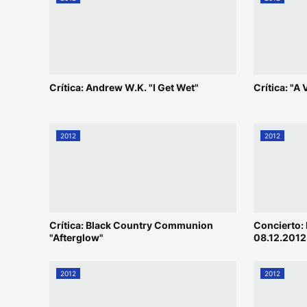
Crítica: Andrew W.K. "I Get Wet"
Crítica: "A
2012
2012
Crítica: Black Country Communion
Concierto:
"Afterglow"
08.12.2012
2012
2012