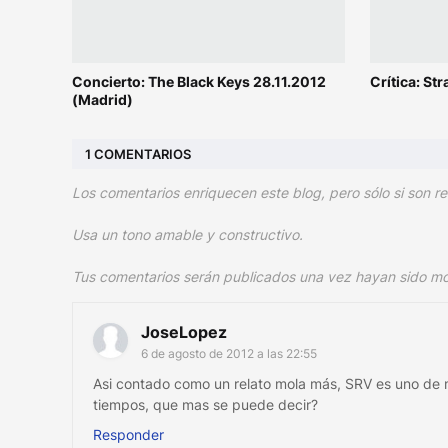
Concierto: The Black Keys 28.11.2012
Crítica: St
(Madrid)
1 COMENTARIOS
Los comentarios enriquecen este blog, pero sólo si son re
Usa un tono amable y constructivo.
Tus comentarios serán publicados una vez hayan sido m
JoseLopez
6 de agosto de 2012 a las 22:55
Asi contado como un relato mola más, SRV es uno de mi
tiempos, que mas se puede decir?
Responder