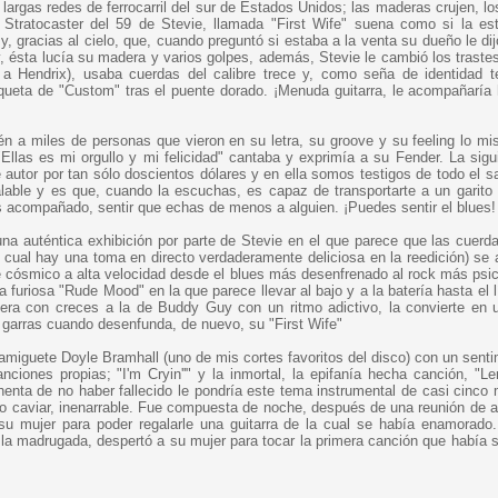
largas redes de ferrocarril del sur de Estados Unidos; las maderas crujen, lo
ca Stratocaster del 59 de Stevie, llamada "First Wife" suena como si la es
 gracias al cielo, que, cuando preguntó si estaba a la venta su dueño le dij
, ésta lucía su madera y varios golpes, además, Stevie le cambió los trastes
a Hendrix), usaba cuerdas del calibre trece y, como seña de identidad t
queta de "Custom" tras el puente dorado. ¡Menuda guitarra, le acompañaría 
én a miles de personas que vieron en su letra, su groove y su feeling lo m
"Ellas es mi orgullo y mi felicidad" cantaba y exprimía a su Fender. La sigu
 autor por tan sólo doscientos dólares y en ella somos testigos de todo el s
alable y es que, cuando la escuchas, es capaz de transportarte a un garito 
 acompañado, sentir que echas de menos a alguien. ¡Puedes sentir el blues!
na auténtica exhibición por parte de Stevie en el que parece que las cuerd
a cual hay una toma en directo verdaderamente deliciosa en la reedición) se
e cósmico a alta velocidad desde el blues más desenfrenado al rock más psic
furiosa "Rude Mood" en la que parece llevar al bajo y a la batería hasta el l
pera con creces a la de Buddy Guy con un ritmo adictivo, la convierte en 
 garras cuando desenfunda, de nuevo, su "First Wife"
 amiguete Doyle Bramhall (uno de mis cortes favoritos del disco) con un senti
iones propias; "I'm Cryin''" y la inmortal, la epifanía hecha canción, "Le
nta de no haber fallecido le pondría este tema instrumental de casi cinco 
ico caviar, inenarrable. Fue compuesta de noche, después de una reunión de 
su mujer para poder regalarle una guitarra de la cual se había enamorado.
la madrugada, despertó a su mujer para tocar la primera canción que había s