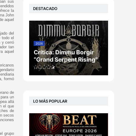
aban sus
vendidos
DESTACADO
frece la
ena John
de aquel
jado del
 todo el
 y cerró
2026
ador tan
Crítica: Dimmu Borgir
ra aquel
“Grand Serpent Rising”
ericanos
gendario
endiaria
a, formó
erano de
 para un
LO MÁS POPULAR
pea allá
n el que
oches de
an secos
anciones
el grupo