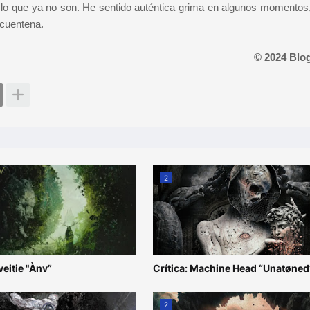
lo que ya no son. He sentido auténtica grima en algunos momentos,
ncuentena.
© 2024 Blo
2
veitie "Ànv”
Crítica: Machine Head “Unatøned
2