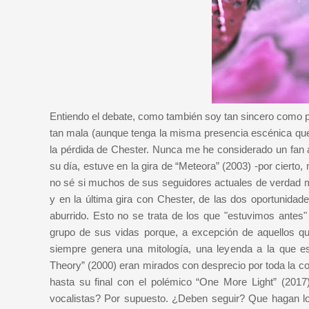
Entiendo el debate, como también soy tan sincero como par
tan mala (aunque tenga la misma presencia escénica que u
la pérdida de Chester. Nunca me he considerado un fan 
su día, estuve en la gira de “Meteora” (2003) -por ciert
no sé si muchos de sus seguidores actuales de verdad m
y en la última gira con Chester, de las dos oportunidad
aburrido. Esto no se trata de los que "estuvimos antes
grupo de sus vidas porque, a excepción de aquellos que
siempre genera una mitología, una leyenda a la que es 
Theory” (2000) eran mirados con desprecio por toda la c
hasta su final con el polémico “One More Light” (2017
vocalistas? Por supuesto. ¿Deben seguir? Que hagan lo 