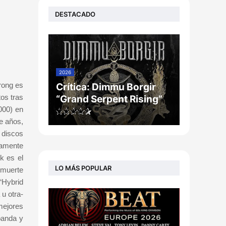
DESTACADO
2026
trong es
Crítica: Dimmu Borgir
os tras
“Grand Serpent Rising”
000) en
e años,
 discos
tamente
k es el
LO MÁS POPULAR
 muerte
“Hybrid
u otra-
mejores
banda y