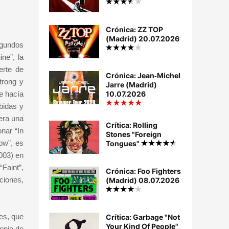
Crónica: ZZ TOP
(Madrid) 20.07.2026
egundos
ne”, la
erte de
Crónica: Jean‐Michel
trong y
Jarre (Madrid)
le hacía
10.07.2026
bidas y
era una
Crítica: Rolling
nar “In
Stones "Foreign
ow”, es
Tongues"
003) en
Faint”,
Crónica: Foo Fighters
ciones,
(Madrid) 08.07.2026
es, que
Crítica: Garbage "Not
Your Kind Of People"
opia de