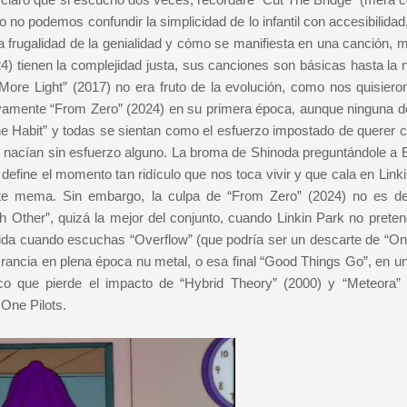
o no podemos confundir la simplicidad de lo infantil con accesibilidad
 frugalidad de la genialidad y cómo se manifiesta en una canción, m
24) tienen la complejidad justa, sus canciones son básicas hasta la 
ore Light” (2017) no era fruto de la evolución, como nos quisiero
ativamente “From Zero” (2024) en su primera época, aunque ninguna d
the Habit” y todas se sientan como el esfuerzo impostado de querer c
 nacían sin esfuerzo alguno. La broma de Shinoda preguntándole a E
efine el momento tan ridículo que nos toca vivir y que cala en Linki
nte mema. Sin embargo, la culpa de “From Zero” (2024) no es d
ther”, quizá la mejor del conjunto, cuando Linkin Park no preten
ida cuando escuchas “Overflow” (que podría ser un descarte de “O
a rancia en plena época nu metal, o esa final “Good Things Go”, en u
co que pierde el impacto de “Hybrid Theory” (2000) y “Meteora” 
One Pilots.