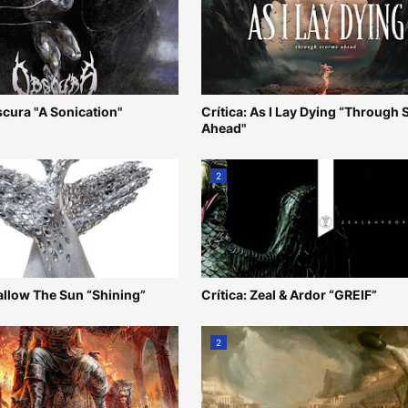
scura "A Sonication"
Crítica: As I Lay Dying “Through
Ahead"
2
allow The Sun “Shining”
Crítica: Zeal & Ardor “GREIF”
2