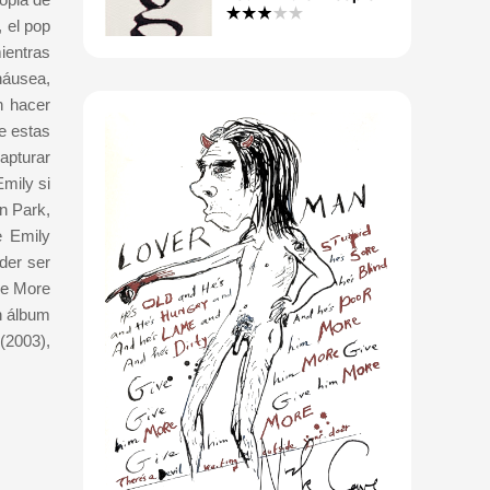
, el pop
ientras
náusea,
n hacer
e estas
apturar
mily si
n Park,
e Emily
der ser
ne More
n álbum
(2003),