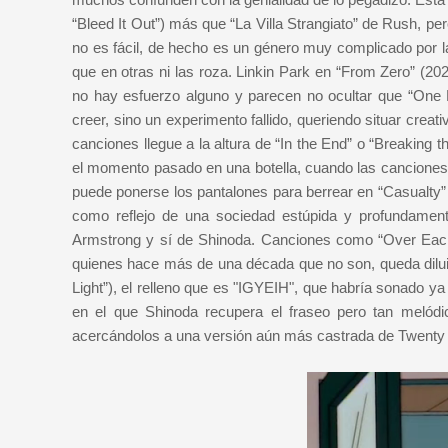
“Bleed It Out”) más que “La Villa Strangiato” de Rush, per
no es fácil, de hecho es un género muy complicado por la
que en otras ni las roza. Linkin Park en “From Zero” (20
no hay esfuerzo alguno y parecen no ocultar que “One M
creer, sino un experimento fallido, queriendo situar cre
canciones llegue a la altura de “In the End” o “Breaking 
el momento pasado en una botella, cuando las canciones
puede ponerse los pantalones para berrear en “Casualty” d
como reflejo de una sociedad estúpida y profundame
Armstrong y sí de Shinoda. Canciones como “Over Each O
quienes hace más de una década que no son, queda dilu
Light”), el relleno que es "IGYEIH", que habría sonado y
en el que Shinoda recupera el fraseo pero tan melódi
acercándolos a una versión aún más castrada de Twenty 