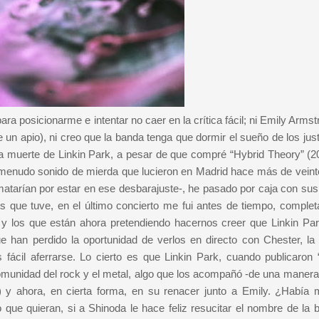
a posicionarme e intentar no caer en la crítica fácil; ni Emily Arms
n apio), ni creo que la banda tenga que dormir el sueño de los just
a muerte de Linkin Park, a pesar de que compré “Hybrid Theory” (2
o, menudo sonido de mierda que lucieron en Madrid hace más de veint
atarían por estar en ese desbarajuste-, he pasado por caja con sus
es que tuve, en el último concierto me fui antes de tiempo, comple
" y los que están ahora pretendiendo hacernos creer que Linkin Par
 han perdido la oportunidad de verlos en directo con Chester, la
fácil aferrarse. Lo cierto es que Linkin Park, cuando publicaron 
omunidad del rock y el metal, algo que los acompañó -de una manera 
) y ahora, en cierta forma, en su renacer junto a Emily. ¿Había 
que quieran, si a Shinoda le hace feliz resucitar el nombre de la 