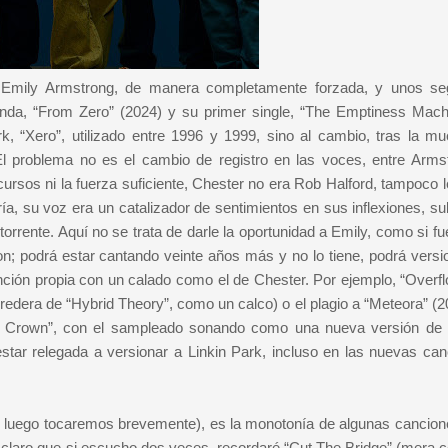
Emily Armstrong, de manera completamente forzada, y unos s
da, “From Zero” (2024) y su primer single, “The Emptiness Machi
k, “Xero”, utilizado entre 1996 y 1999, sino al cambio, tras la mu
El problema no es el cambio de registro en las voces, entre Arms
ecursos ni la fuerza suficiente, Chester no era Rob Halford, tampoco 
ía, su voz era un catalizador de sentimientos en sus inflexiones, su
rrente. Aquí no se trata de darle la oportunidad a Emily, como si fu
; podrá estar cantando veinte años más y no lo tiene, podrá versio
nción propia con un calado como el de Chester. Por ejemplo, “Overfl
redera de “Hybrid Theory”, como un calco) o el plagio a “Meteora” (2
 Crown”, con el sampleado sonando como una nueva versión de “
star relegada a versionar a Linkin Park, incluso en las nuevas can
e luego tocaremos brevemente), es la monotonía de algunas cancion
 claro que si escucho dos veces, recordaré “Cut The Bridge” (mera c