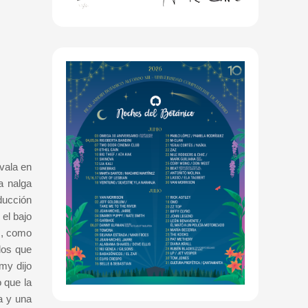
vala en
a nalga
oducción
 el bajo
es, como
los que
my dijo
o que la
a y una