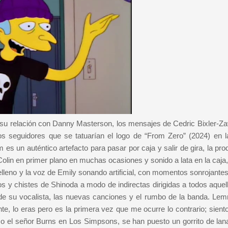
y su relación con Danny Masterson, los mensajes de Cedric Bixler-Za
esos seguidores que se tatuarían el logo de “From Zero” (2024) en l
es un auténtico artefacto para pasar por caja y salir de gira, la pr
Colin en primer plano en muchas ocasiones y sonido a lata en la caja,
relleno y la voz de Emily sonando artificial, con momentos sonrojant
os y chistes de Shinoda a modo de indirectas dirigidas a todos aquel
 de su vocalista, las nuevas canciones y el rumbo de la banda. Lem
te, lo eras pero es la primera vez que me ocurre lo contrario; sient
el señor Burns en Los Simpsons, se han puesto un gorrito de lan