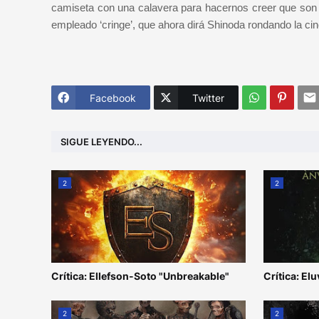
camiseta con una calavera para hacernos creer que son 
empleado ‘cringe’, que ahora dirá Shinoda rondando la ci
Facebook
Twitter
SIGUE LEYENDO...
2
2
Crítica: Ellefson-Soto "Unbreakable"
Crítica: Elu
2
2