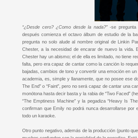
“¿Desde cero? ¿Como desde la nada?”
-se pregunta 
después comienza el octavo álbum de estudio de la ban
pregunta no solo alude al nombre original de Linkin Par
Chester, a la necesidad de encarar de nuevo la vida. 
Chester hay un abismo; el de ella es limitado, no tiene r
falta, pero era capaz de cantar como la canción lo requer
bajadas, cambios de tono y convertir una emoción en un to
academia, es, simple y llanamente, que no posee ese don
The End” o “Faint”, pero no será capaz de cantar una ca
monótona hasta decir basta y la rabia de “Two Faced” (he
“The Emptiness Machine” y la pegadiza “Heavy Is The
confirman que Emily no podrá nunca desarrollarse por e
todo un karaoke.
Otro punto negativo, además de la producción (punto qu
muchos confunden con la genialidad de lo pegadizo. Está