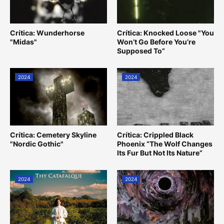
Crítica: Wunderhorse
Crítica: Knocked Loose "You
"Midas"
Won’t Go Before You’re
Supposed To”
2024
2024
Crítica: Cemetery Skyline
Crítica: Crippled Black
"Nordic Gothic"
Phoenix “The Wolf Changes
Its Fur But Not Its Nature”
2024
2024