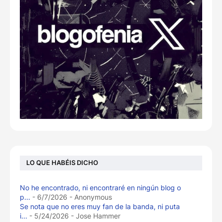
LO QUE HABÉIS DICHO
No he encontrado, ni encontraré en ningún blog o
p...
- 6/7/2026
- Anonymous
Se nota que no eres muy fan de la banda, ni puta
i...
- 5/24/2026
- Jose Hammer