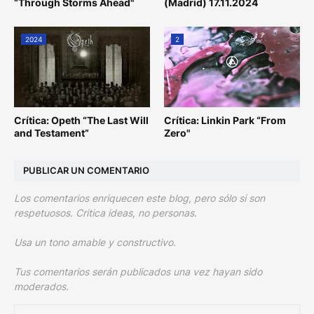
“Through Storms Ahead"
(Madrid) 17.11.2024
2024
2
Crítica: Opeth “The Last Will
Crítica: Linkin Park “From
and Testament”
Zero"
PUBLICAR UN COMENTARIO
Los comentarios enriquecen este blog, pero sólo si son
respetuosos. Critica ideas, no personas.
Usa un tono amable y constructivo.
Tus comentarios serán publicados una vez hayan sido
moderados.