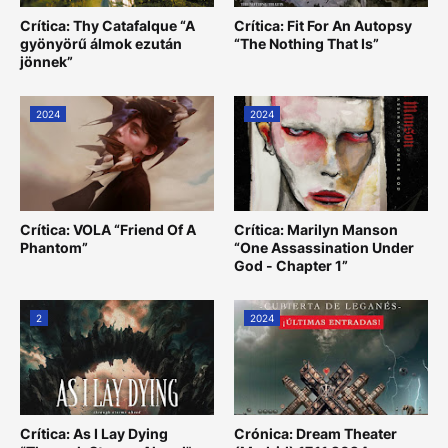
Crítica: Thy Catafalque “A
Crítica: Fit For An Autopsy
gyönyörű álmok ezután
“The Nothing That Is”
jönnek”
2024
2024
Crítica: VOLA “Friend Of A
Crítica: Marilyn Manson
Phantom”
“One Assassination Under
God - Chapter 1”
2
2024
Crítica: As I Lay Dying
Crónica: Dream Theater