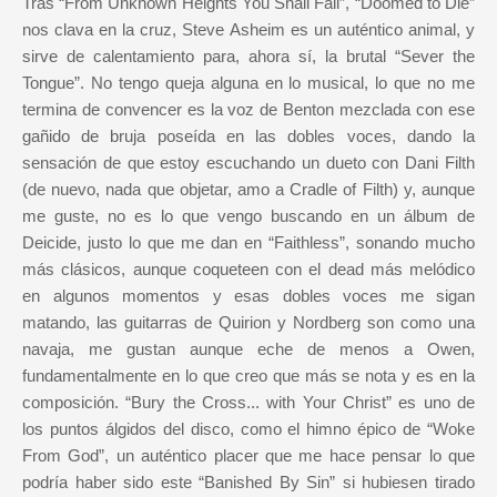
Tras “From Unknown Heights You Shall Fall”, “Doomed to Die”
nos clava en la cruz, Steve Asheim es un auténtico animal, y
sirve de calentamiento para, ahora sí, la brutal “Sever the
Tongue”. No tengo queja alguna en lo musical, lo que no me
termina de convencer es la voz de Benton mezclada con ese
gañido de bruja poseída en las dobles voces, dando la
sensación de que estoy escuchando un dueto con Dani Filth
(de nuevo, nada que objetar, amo a Cradle of Filth) y, aunque
me guste, no es lo que vengo buscando en un álbum de
Deicide, justo lo que me dan en “Faithless”, sonando mucho
más clásicos, aunque coqueteen con el dead más melódico
en algunos momentos y esas dobles voces me sigan
matando, las guitarras de Quirion y Nordberg son como una
navaja, me gustan aunque eche de menos a Owen,
fundamentalmente en lo que creo que más se nota y es en la
composición. “Bury the Cross... with Your Christ” es uno de
los puntos álgidos del disco, como el himno épico de “Woke
From God”, un auténtico placer que me hace pensar lo que
podría haber sido este “Banished By Sin” si hubiesen tirado