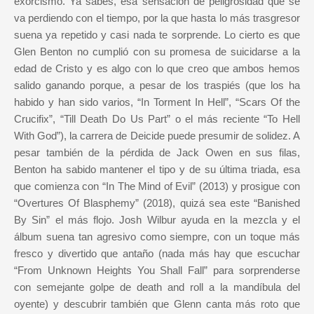
exorcismo. Ya sabes, esa sensación de peligrosidad que se
va perdiendo con el tiempo, por la que hasta lo más trasgresor
suena ya repetido y casi nada te sorprende. Lo cierto es que
Glen Benton no cumplió con su promesa de suicidarse a la
edad de Cristo y es algo con lo que creo que ambos hemos
salido ganando porque, a pesar de los traspiés (que los ha
habido y han sido varios, “In Torment In Hell”, “Scars Of the
Crucifix”, “Till Death Do Us Part” o el más reciente “To Hell
With God”), la carrera de Deicide puede presumir de solidez. A
pesar también de la pérdida de Jack Owen en sus filas,
Benton ha sabido mantener el tipo y de su última triada, esa
que comienza con “In The Mind of Evil” (2013) y prosigue con
“Overtures Of Blasphemy” (2018), quizá sea este “Banished
By Sin” el más flojo. Josh Wilbur ayuda en la mezcla y el
álbum suena tan agresivo como siempre, con un toque más
fresco y divertido que antaño (nada más hay que escuchar
“From Unknown Heights You Shall Fall” para sorprenderse
con semejante golpe de death and roll a la mandíbula del
oyente) y descubrir también que Glenn canta más roto que