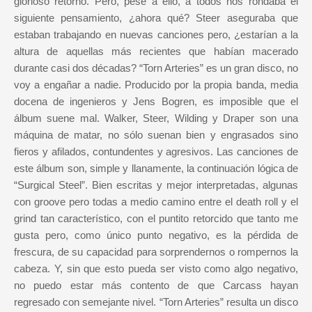
glorioso retorno. Pero, pese a ello, a todos nos rondaba el
siguiente pensamiento, ¿ahora qué? Steer aseguraba que
estaban trabajando en nuevas canciones pero, ¿estarían a la
altura de aquellas más recientes que habían macerado
durante casi dos décadas? “Torn Arteries” es un gran disco, no
voy a engañar a nadie. Producido por la propia banda, media
docena de ingenieros y Jens Bogren, es imposible que el
álbum suene mal. Walker, Steer, Wilding y Draper son una
máquina de matar, no sólo suenan bien y engrasados sino
fieros y afilados, contundentes y agresivos. Las canciones de
este álbum son, simple y llanamente, la continuación lógica de
“Surgical Steel”. Bien escritas y mejor interpretadas, algunas
con groove pero todas a medio camino entre el death roll y el
grind tan característico, con el puntito retorcido que tanto me
gusta pero, como único punto negativo, es la pérdida de
frescura, de su capacidad para sorprendernos o rompernos la
cabeza. Y, sin que esto pueda ser visto como algo negativo,
no puedo estar más contento de que Carcass hayan
regresado con semejante nivel. “Torn Arteries” resulta un disco