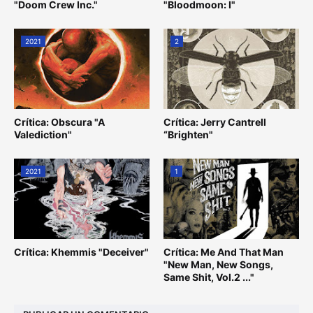
"Doom Crew Inc."
"Bloodmoon: I"
2021
2
Crítica: Obscura "A
Crítica: Jerry Cantrell
Valediction"
“Brighten"
2021
1
Crítica: Khemmis "Deceiver"
Crítica: Me And That Man
"New Man, New Songs,
Same Shit, Vol.2 ..."