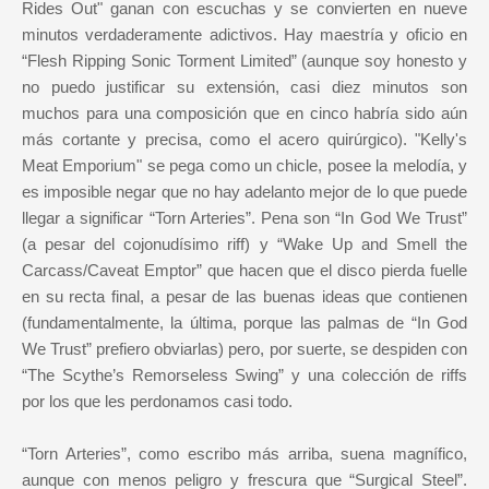
Rides Out" ganan con escuchas y se convierten en nueve
minutos verdaderamente adictivos. Hay maestría y oficio en
“Flesh Ripping Sonic Torment Limited” (aunque soy honesto y
no puedo justificar su extensión, casi diez minutos son
muchos para una composición que en cinco habría sido aún
más cortante y precisa, como el acero quirúrgico). "Kelly's
Meat Emporium" se pega como un chicle, posee la melodía, y
es imposible negar que no hay adelanto mejor de lo que puede
llegar a significar “Torn Arteries”. Pena son “In God We Trust”
(a pesar del cojonudísimo riff) y “Wake Up and Smell the
Carcass/Caveat Emptor” que hacen que el disco pierda fuelle
en su recta final, a pesar de las buenas ideas que contienen
(fundamentalmente, la última, porque las palmas de “In God
We Trust” prefiero obviarlas) pero, por suerte, se despiden con
“The Scythe’s Remorseless Swing” y una colección de riffs
por los que les perdonamos casi todo.
“Torn Arteries”, como escribo más arriba, suena magnífico,
aunque con menos peligro y frescura que “Surgical Steel”.