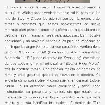
El disco abre con la canción homónima y escuchamos la
batería de Wilding sonar verdaderamente nítida, pero son los
riffs de Steer y Draper los que rompen con la urgencia del
thrash y sentimos que somos adolescentes de nuevo
mientras ellos parecen conectar la sierra con la que abrirnos el
pecho en esa imaginaria mesa para autopsias. Es imposible
escucharla y no mover la cabeza o los pies, es imposible no
sentir que la sangre bombea por ese corazón de verdura de la
portada. “Dance of IXTAB (Psychopomp And Circumstance
March No.1 in B)” posee el groove de “Swansong”, ese mismo
del que abusan en el riff principal en “Eleanor Rigor Mortis”,
tras la apertura thrash. Una canción repleta de cambios de
ritmo y unas guitarras que se te clavan en el cerebro. Me
encanta cómo solea Steer y cómo suena, en general, todo el
álbum. Es un auténtico placer escucharlo y sentir cada
instrumento; su presencia y sonido, sin que resulte una
maraña de compresión, un bloque monolítico en el que nada
respira y cuesta identificar los matices. El sonido de “Torn