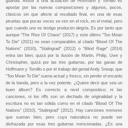
guardia. Asistir a una actuación de Hoffmann y Tornillo es
apostar por las nuevas composiciones y algunos, pocos,
clásicos sin que afecte al resultado final, en una de esas
piruetas que pocas veces se ven en el rock, en el metal, pero
que cuando uno es testigo producen alegría. Es por tanto que
aunque “The Rise Of Chaos” (2017) y este último “Too Mean
To Die” (2021) no sean comparables al citado “Blood Of The
Nations” (2010), “Stalingrad” (2012) o “Blind Rage” (2014)
entra tan bien; quizá por la ilusión de Martin, Philip, Uwe y
Christopher, quizá por las tres guitarras, por las ganas de
Hoffmann y Tornillo o por el trabajo del genial Andy Sneap, que
“Too Mean To Die” suena actual y fresco, sin perder el encanto
de la banda, pero a la vez potente. ¿Quiere decir que sea un
buen álbum? Es correcto a nivel compositivo; ni las
canciones, ni los riffs son un dechado de originalidad y la
escritura no es tan sólida como en el citado “Blood Of The
Nations” (2010), “Stalingrad” (2012). Hay canciones menores
que suenan bien, pero cuya naturaleza no puede ser
disfrazada por esas tres guitarras mencionadas. ¿Es una