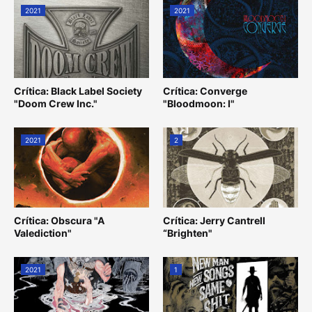
2021
2021
Crítica: Black Label Society
Crítica: Converge
"Doom Crew Inc."
"Bloodmoon: I"
2021
2
Crítica: Obscura "A
Crítica: Jerry Cantrell
Valediction"
“Brighten"
2021
1