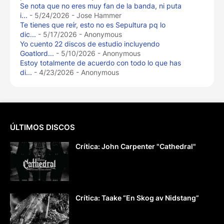
Se nota que no eres muy fan de la banda, ni puta
i...
- 5/24/2026
- Jose Hammer
Te tienes que reír, esto no es Sepultura pq lo
dic...
- 5/17/2026
- Anonymous
Yo cuento 22 discos de estudio incluyendo
Goatlord...
- 5/10/2026
- Anonymous
Estoy totalmente de acuerdo con todo lo que has
di...
- 4/23/2026
- Anonymous
ÚLTIMOS DISCOS
Crítica: John Carpenter "Cathedral"
Crítica: Taake “En Skog av Nidstang”