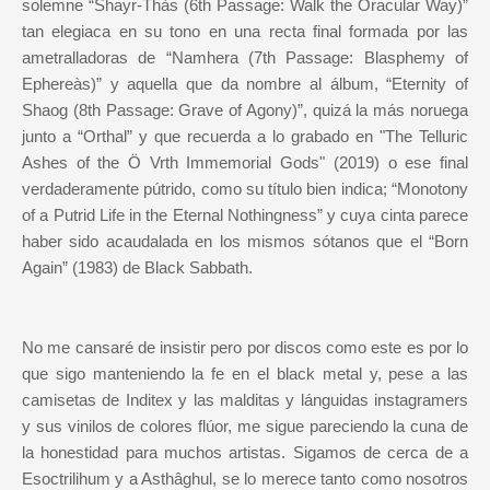
solemne “Shayr-Thàs (6th Passage: Walk the Oracular Way)”
tan elegiaca en su tono en una recta final formada por las
ametralladoras de “Namhera (7th Passage: Blasphemy of
Ephereàs)” y aquella que da nombre al álbum, “Eternity of
Shaog (8th Passage: Grave of Agony)”, quizá la más noruega
junto a “Orthal” y que recuerda a lo grabado en "The Telluric
Ashes of the Ö Vrth Immemorial Gods" (2019) o ese final
verdaderamente pútrido, como su título bien indica; “Monotony
of a Putrid Life in the Eternal Nothingness” y cuya cinta parece
haber sido acaudalada en los mismos sótanos que el “Born
Again” (1983) de Black Sabbath.
No me cansaré de insistir pero por discos como este es por lo
que sigo manteniendo la fe en el black metal y, pese a las
camisetas de Inditex y las malditas y lánguidas instagramers
y sus vinilos de colores flúor, me sigue pareciendo la cuna de
la honestidad para muchos artistas. Sigamos de cerca de a
Esoctrilihum y a Asthâghul, se lo merece tanto como nosotros