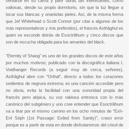
sentarse en su cama y parir obras tan interesantes, como
valiosas, desde su propio dormitorio, sin que la luz llegue a
tocar sus blancas y onanistas pieles. Así, de la misma forma
que Jef Whitehead o Scott Connor (por citar a algunos de los
más representativos y mis preferidos), el francés Asthâghul es
quien se esconde detrás de Esoctrilihum y cinco discos que
son de escucha obligada para los amantes del black.
"Eternity of Shaog" es uno de los grandes discos de este años
por muchos motivos; publicado con la discográfica italiana I,
Voidhanger Records (a seguir muy de cerca, señores),
Asthâghul abre con “Orthal”, directo a todos los corazones
sedientos de negrura extrema; es una canción accesible pero
no obvia, evita la facilidad con una sonoridad propia del
francés pero atípica, su voz rabiosa entronca con lo más
canónico del subgénero y uno cree entender que Esoctrilihum
va a tirar por el mismo camino en los ocho minutos de “Exh-
Enî Söph (1st Passage: Exiled from Sanity)”, craso error
porque es a partir de esta en donde disfrutaremos del crisol de