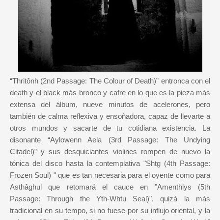
“Thritônh (2nd Passage: The Colour of Death)” entronca con el
death y el black más bronco y cafre en lo que es la pieza más
extensa del álbum, nueve minutos de acelerones, pero
también de calma reflexiva y ensoñadora, capaz de llevarte a
otros mundos y sacarte de tu cotidiana existencia. La
disonante “Aylowenn Aela (3rd Passage: The Undying
Citadel)” y sus desquiciantes violines rompen de nuevo la
tónica del disco hasta la contemplativa "Shtg (4th Passage:
Frozen Soul) " que es tan necesaria para el oyente como para
Asthâghul que retomará el cauce en "Amenthlys (5th
Passage: Through the Yth-Whtu Seal)", quizá la más
tradicional en su tempo, si no fuese por su influjo oriental, y la