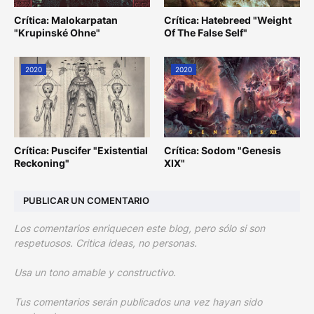
Crítica: Malokarpatan
Crítica: Hatebreed "Weight
"Krupinské Ohne"
Of The False Self"
2020
2020
Crítica: Puscifer "Existential
Crítica: Sodom "Genesis
Reckoning"
XIX"
PUBLICAR UN COMENTARIO
Los comentarios enriquecen este blog, pero sólo si son
respetuosos. Critica ideas, no personas.
Usa un tono amable y constructivo.
Tus comentarios serán publicados una vez hayan sido