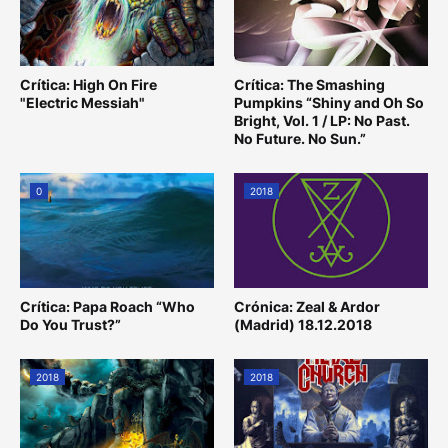
Crítica: High On Fire
Crítica: The Smashing
"Electric Messiah"
Pumpkins “Shiny and Oh So
Bright, Vol. 1 / LP: No Past.
No Future. No Sun.”
0
2018
Crítica: Papa Roach “Who
Crónica: Zeal & Ardor
Do You Trust?”
(Madrid) 18.12.2018
2018
2018