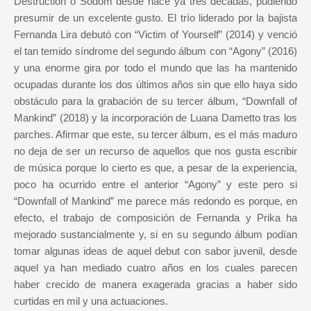
Destruction o Sodom desde hace ya tres décadas, pudiendo
presumir de un excelente gusto. El trío liderado por la bajista
Fernanda Lira debutó con “Victim of Yourself” (2014) y venció
el tan temido síndrome del segundo álbum con “Agony” (2016)
y una enorme gira por todo el mundo que las ha mantenido
ocupadas durante los dos últimos años sin que ello haya sido
obstáculo para la grabación de su tercer álbum, “Downfall of
Mankind” (2018) y la incorporación de Luana Dametto tras los
parches. Afirmar que este, su tercer álbum, es el más maduro
no deja de ser un recurso de aquellos que nos gusta escribir
de música porque lo cierto es que, a pesar de la experiencia,
poco ha ocurrido entre el anterior “Agony” y este pero si
“Downfall of Mankind” me parece más redondo es porque, en
efecto, el trabajo de composición de Fernanda y Prika ha
mejorado sustancialmente y, si en su segundo álbum podían
tomar algunas ideas de aquel debut con sabor juvenil, desde
aquel ya han mediado cuatro años en los cuales parecen
haber crecido de manera exagerada gracias a haber sido
curtidas en mil y una actuaciones.