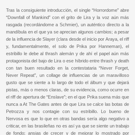
Tras la consiguiente introducción, el single “Horrordome” abre
“Downfall of Mankind” con el grito de Lira y la voz aún más
rasgada (recordándome a Schmier), un auténtico directo a la
mandíbula en el que ya se aprecian algunos cambios; a pesar
de la influencia de Slayer (clara desde el inicio por Araya, el riff
y, fundamentalmente, el solo de Prika por Hanneman), el
estribillo le debe al thrash alemán y de ahí el papel aún más
protagonista del bajo de Lira o ese híbrido entre thrash y death
con tan buen resultado en la contestataria “Never Forget,
Never Repeat”, un collage de influencias de un maravilloso
gusto que se siente a lo largo de todo el álbum y que dejará
pistas, más o menos claras, de su evidencia, como ocurre en
el riff de apertura de “Enslave”; en el que Prika suena más que
nunca a At The Gates antes de que Lira se calce las botas de
Petrozza y nos contagie con su estribillo. Lo bueno de
Nervosa es que lo que en otras bandas sería algo negativo a
criticar, en las brasileñas no es así ya que se siente un trabajo
de fondo; ansias de crecer y de mejorar lo mostrado por