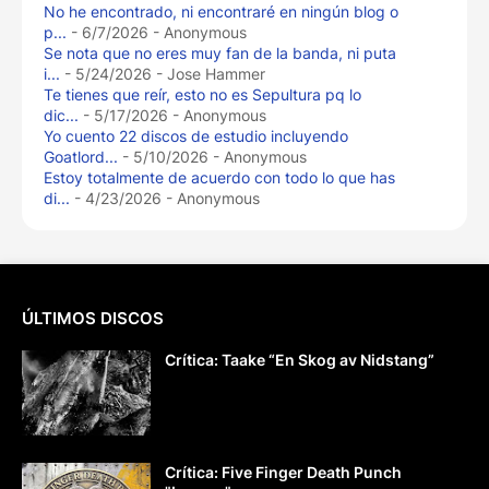
No he encontrado, ni encontraré en ningún blog o
p...
- 6/7/2026
- Anonymous
Se nota que no eres muy fan de la banda, ni puta
i...
- 5/24/2026
- Jose Hammer
Te tienes que reír, esto no es Sepultura pq lo
dic...
- 5/17/2026
- Anonymous
Yo cuento 22 discos de estudio incluyendo
Goatlord...
- 5/10/2026
- Anonymous
Estoy totalmente de acuerdo con todo lo que has
di...
- 4/23/2026
- Anonymous
ÚLTIMOS DISCOS
Crítica: Taake “En Skog av Nidstang”
Crítica: Five Finger Death Punch