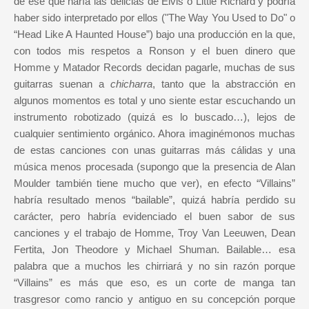
de ese que haría las delicias de Elvis o Little Richard y podría
haber sido interpretado por ellos ("The Way You Used to Do" o
“Head Like A Haunted House”) bajo una producción en la que,
con todos mis respetos a Ronson y el buen dinero que
Homme y Matador Records decidan pagarle, muchas de sus
guitarras suenan a
chicharra
, tanto que la abstracción en
algunos momentos es total y uno siente estar escuchando un
instrumento robotizado (quizá es lo buscado…), lejos de
cualquier sentimiento orgánico. Ahora imaginémonos muchas
de estas canciones con unas guitarras más cálidas y una
música menos procesada (supongo que la presencia de Alan
Moulder también tiene mucho que ver), en efecto “Villains”
habría resultado menos “bailable”, quizá habría perdido su
carácter, pero habría evidenciado el buen sabor de sus
canciones y el trabajo de Homme, Troy Van Leeuwen, Dean
Fertita, Jon Theodore y Michael Shuman. Bailable… esa
palabra que a muchos les chirriará y no sin razón porque
“Villains” es más que eso, es un corte de manga tan
trasgresor como rancio y antiguo en su concepción porque