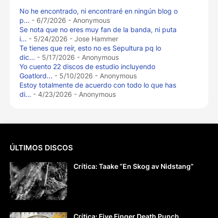
No he encontrado, ni encontraré en ningún blog o
p...
- 6/7/2026
- Anonymous
Se nota que no eres muy fan de la banda, ni puta
i...
- 5/24/2026
- Jose Hammer
Te tienes que reír, esto no es Sepultura pq lo
dic...
- 5/17/2026
- Anonymous
Yo cuento 22 discos de estudio incluyendo
Goatlord...
- 5/10/2026
- Anonymous
Estoy totalmente de acuerdo con todo lo que has
di...
- 4/23/2026
- Anonymous
ÚLTIMOS DISCOS
Crítica: Taake “En Skog av Nidstang”
Crítica: Five Finger Death Punch