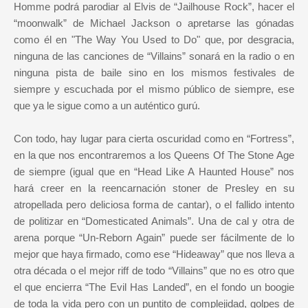
Homme podrá parodiar al Elvis de “Jailhouse Rock”, hacer el
“moonwalk” de Michael Jackson o apretarse las gónadas
como él en "The Way You Used to Do" que, por desgracia,
ninguna de las canciones de “Villains” sonará en la radio o en
ninguna pista de baile sino en los mismos festivales de
siempre y escuchada por el mismo público de siempre, ese
que ya le sigue como a un auténtico gurú.
Con todo, hay lugar para cierta oscuridad como en “Fortress”,
en la que nos encontraremos a los Queens Of The Stone Age
de siempre (igual que en “Head Like A Haunted House” nos
hará creer en la reencarnación stoner de Presley en su
atropellada pero deliciosa forma de cantar), o el fallido intento
de politizar en “Domesticated Animals”. Una de cal y otra de
arena porque “Un-Reborn Again” puede ser fácilmente de lo
mejor que haya firmado, como ese “Hideaway” que nos lleva a
otra década o el mejor riff de todo “Villains” que no es otro que
el que encierra “The Evil Has Landed”, en el fondo un boogie
de toda la vida pero con un puntito de complejidad, golpes de