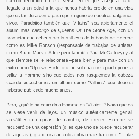
camino recorrido en ese verso en el que asegura haber
llegado a un edad a la que nunca habría creído en una vida
que es tan dura como para que ninguno de nosotros salgamos
vivos. Paradójico también que “Villains” sea abiertamente el
álbum más
bailongo
de Queens Of The Stone Age, con un
productor que debería ser la antítesis de la banda de Homme
como es Mike Ronson (responsable de trabajos de artistas
como Bruno Mars o Adele pero también Paul McCartney) y al
que siempre se le relacionará –para bien y para mal- con un
éxito como “Uptown Funk” que no sólo ha conseguido poner a
bailar a Homme sino que todos nos rasquemos la cabeza
cuando escuchemos un álbum como “Villains” que debería
haberse publicado mucho antes.
Pero, ¿qué le ha ocurrido a Homme en “Villains”? Nada que no
se viese venir de lejos, un músico auténticamente genial,
versátil y con ganas de cambio, de crecer. Homme se
recuperó de una depresión (si es que uno se puede recuperar
de algo así), grabó una auténtica obra maestra como “...Like