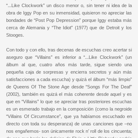
“...Like Clockwork” un disco menor o, sin tener ni idea de la
obra de Iggy Pop en su inmensidad, quisieron no apreciar las
bondades de “Post Pop Depression” porque Iggy estaba más
cerca de Alemania y “The Idiot” (1977) que de Detroit y los
Stooges.
Con todo y con ello, tras decenas de escuchas creo acertar si
aseguro que “Villains” es inferior a “...Like Clockwork” (un
álbum al que, cuatro años más tarde, sigue siendo una
pequeña caja de sorpresas y encierra secretos y aún más
satisfacciones a cada escucha) y quizá el álbum “más limpio”
de Queens Of The Stone Age desde “Songs For The Deaf”
(2002), también es quizá el más coherente desde aquel y es
que en “Villains” lo que se apreciar tras posteriores escuchas
es un esmerado trabajo en la composición (como la negroide
“Villains Of Circumstance”, que ya habíamos escuchado en
directo con toda su desperanza) de unas canciones que –no
nos engañemos- son únicamente rock n’ roll de los cincuenta;