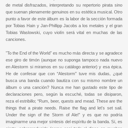
de metal disfrazados, interpretando su repertorio pirata sino
que suenan plenamente genuinos en su estética musical. Otro
punto a favor de este álbum es la labor de la sección formada
por Tobias Hain y Jan-Phillipp Jacobs a los metales y el gran
Tobias Waslowski, cuyo violín será vital en muchas de las
canciones.
"To the End of the World" es mucho más directa y se agradece
ese giro de timón (aunque no suponga tampoco nada nuevo
en Alestorm si miramos en su catálogo anterior) y esa épica.
He de confesar que con “Alestorm” tuve mis dudas, ¿qué
busca una banda cuando bautiza con su mismo nombre un
álbum o una canción? Nunca me han gustado este tipo de
declaraciones pero, según la escuché, todas se disiparon,
reza el estribillo; “Rum, beer, quests and mead. These are the
things that a pirate needs. Raise the flag and let's set sail.
Under the sign of the Storm of Ale!” y es que no podría
imaginarme una mejor síntesis del espíritu de la banda. Sí, es