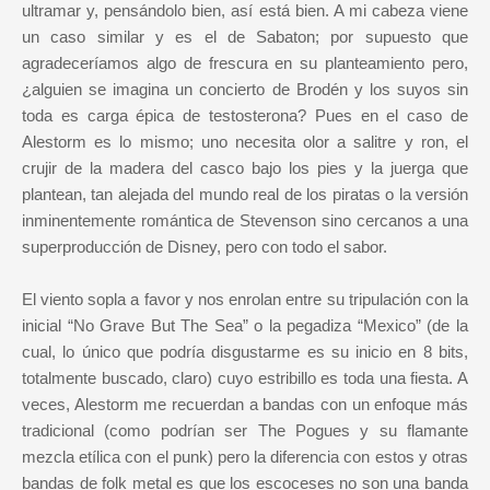
ultramar y, pensándolo bien, así está bien. A mi cabeza viene
un caso similar y es el de Sabaton; por supuesto que
agradeceríamos algo de frescura en su planteamiento pero,
¿alguien se imagina un concierto de Brodén y los suyos sin
toda es carga épica de testosterona? Pues en el caso de
Alestorm es lo mismo; uno necesita olor a salitre y ron, el
crujir de la madera del casco bajo los pies y la juerga que
plantean, tan alejada del mundo real de los piratas o la versión
inminentemente romántica de Stevenson sino cercanos a una
superproducción de Disney, pero con todo el sabor.
El viento sopla a favor y nos enrolan entre su tripulación con la
inicial “No Grave But The Sea” o la pegadiza “Mexico” (de la
cual, lo único que podría disgustarme es su inicio en 8 bits,
totalmente buscado, claro) cuyo estribillo es toda una fiesta. A
veces, Alestorm me recuerdan a bandas con un enfoque más
tradicional (como podrían ser The Pogues y su flamante
mezcla etílica con el punk) pero la diferencia con estos y otras
bandas de folk metal es que los escoceses no son una banda