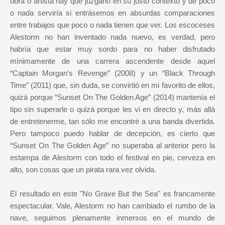
obra o artista hay que juzgarlo en su justo contexto y de poco
o nada serviría si entrásemos en absurdas comparaciones
entre trabajos que poco o nada tienen que ver. Los escoceses
Alestorm no han inventado nada nuevo, es verdad, pero
habría que estar muy sordo para no haber disfrutado
mínimamente de una carrera ascendente desde aquel
“Captain Morgan’s Revenge” (2008) y un “Black Through
Time” (2011) que, sin duda, se convirtió en mi favorito de ellos,
quizá porque “Sunset On The Golden Age” (2014) mantenía el
tipo sin superarle o quizá porque les vi en directo y, más allá
de entretenerme, tan sólo me encontré a una banda divertida.
Pero tampoco puedo hablar de decepción, es cierto que
“Sunset On The Golden Age” no superaba al anterior pero la
estampa de Alestorm con todo el festival en pie, cerveza en
alto, son cosas que un pirata rara vez olvida.
El resultado en este "No Grave But the Sea" es francamente
espectacular. Vale, Alestorm no han cambiado el rumbo de la
nave, seguimos plenamente inmersos en el mundo de