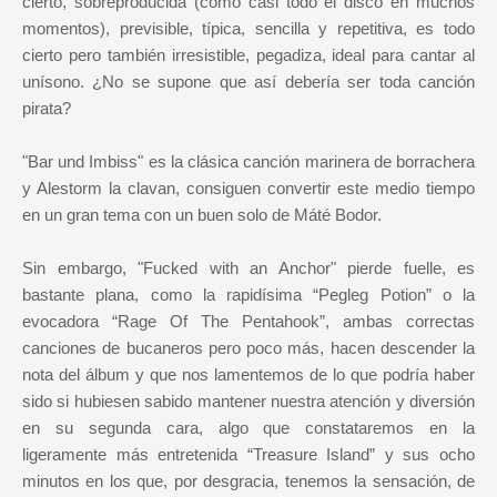
cierto, sobreproducida (como casi todo el disco en muchos
momentos), previsible, típica, sencilla y repetitiva, es todo
cierto pero también irresistible, pegadiza, ideal para cantar al
unísono. ¿No se supone que así debería ser toda canción
pirata?
"Bar und Imbiss" es la clásica canción marinera de borrachera
y Alestorm la clavan, consiguen convertir este medio tiempo
en un gran tema con un buen solo de Máté Bodor.
Sin embargo, "Fucked with an Anchor" pierde fuelle, es
bastante plana, como la rapidísima “Pegleg Potion” o la
evocadora “Rage Of The Pentahook”, ambas correctas
canciones de bucaneros pero poco más, hacen descender la
nota del álbum y que nos lamentemos de lo que podría haber
sido si hubiesen sabido mantener nuestra atención y diversión
en su segunda cara, algo que constataremos en la
ligeramente más entretenida “Treasure Island” y sus ocho
minutos en los que, por desgracia, tenemos la sensación, de