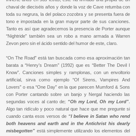
chaval de dieciséis años y donde la voz de Cave retumba con
toda su negrura, la del polaco zozobra y se presenta fuera de
tono e impostada en la gran mayor parte de sus canciones.
Tanto es así que agradecemos la presencia de Porter aunque
“Nightride” también sea un robo a mano armada a Warren
Zevon pero sin el ácido sentido del humor de este, claro.
“On The Road” está tan buscada como esa aproximación tan
barata a “Henry’s Dream” (1992) que es “Better The Devil I
Know”. Canciones simples y ramplonas, con un envoltorio
artificial, sirva como ejemplo “Of Sirens, Vampires And
Lovers” o esa “One Day” en la que parecen Mumford & Sons
con Porter cantando sobre un banjo y Nergal haciendo las
segundas voces al canto de;
“Oh my Lord, Oh my Lord”
.
Algo tan ridículo y poco natural que hace que me pregunte si
cuando canta esos versos de
“I believe in Satan who rend
both heavens and earth and in the Antichrist his dearly
misbegotten”
está simplemente utilizando los elementos del