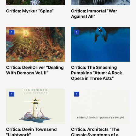
Crítica: Myrkur “Spine”
Crítica: Immortal “War
Against All”
1
1
Crítica: DevilDriver “Dealing
Crítica: The Smashing
With Demons Vol. II”
Pumpkins “Atum: A Rock
Opera in Three Acts”
1
1
Crítica: Devin Townsend
Crítica: Architects "The
"Lightwork"
Classic Symptoms of a