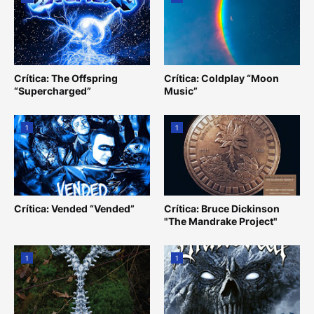
Crítica: The Offspring
Crítica: Coldplay “Moon
“Supercharged”
Music”
1
1
Crítica: Vended “Vended”
Crítica: Bruce Dickinson
"The Mandrake Project"
1
1