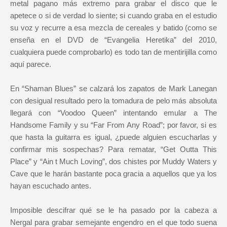
metal pagano más extremo para grabar el disco que le
apetece o si de verdad lo siente; si cuando graba en el estudio
su voz y recurre a esa mezcla de cereales y batido (como se
enseña en el DVD de “Evangelia Heretika” del 2010,
cualquiera puede comprobarlo) es todo tan de mentirijilla como
aquí parece.
En “Shaman Blues” se calzará los zapatos de Mark Lanegan
con desigual resultado pero la tomadura de pelo más absoluta
llegará con “Voodoo Queen” intentando emular a The
Handsome Family y su “Far From Any Road”; por favor, si es
que hasta la guitarra es igual, ¿puede alguien escucharlas y
confirmar mis sospechas? Para rematar, “Get Outta This
Place” y “Ain t Much Loving”, dos chistes por Muddy Waters y
Cave que le harán bastante poca gracia a aquellos que ya los
hayan escuchado antes.
Imposible descifrar qué se le ha pasado por la cabeza a
Nergal para grabar semejante engendro en el que todo suena