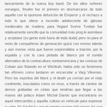
lanzamiento de la nueva boy band. De los altos señores
noruegos, Ihsahn fue el primero en desmarcarse de todo
aquello con la oportuna defunción de Emperor y el rechazo a
todo lo que oliese a incendio adolescente de iglesias
medievales de madera, para Vegard Sverre Tveitan fue
relativamente sencillo que la comunidad más prog le asimilase
y aceptase (su genio está fuera de toda duda) pero no para el
resto de compañeros de generación quizá con menos talento
y aún menos vista que fueron sorprendidos a traición, por la
espalda y con la cara pintada de blanco por el sonido
alternativo de la contracultura norteamericana y las cenizas de
Cobain aún flotando en el Wishkah; había sido un fenómeno
tan efímero como tardaron en encarcelar a Varg Vikernes.
Pero los espíritus del black y el death ya corrían por el viejo
continente, inoculados como un virus, a través de cientos de
demos grabadas en cintas que tendrían que llegar a las
manos del polaco Adam Michał Darski que encontraría en
aquel intercambio y aquella cultura un vehículo para expresar
su arte. No fue fácil y por el camino no han sido pocos los que