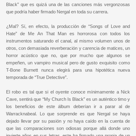
Black” que es quizá una de las canciones más vergonzosas
que podría haber firmado Nergal en toda su carrera.
¿Mal? Sí, en efecto, la producción de “Songs of Love and
Hate” de Me An That Man es horrorosa con todos los
instrumentos saturando el canal, al mismo volumen unos de
otros, con demasiada reverberación y carencia de matices, un
horror acústico que no, que por mucho que algunos se
empeñen, un vampiro musical pero de gusto exquisito como
T-Bone Burnett nunca elegirá para una hipotética nueva
temporada de “True Detective”.
El robo es tal que si el oyente conoce mínimamente a Nick
Cave, sentirá que “My Church Is Black” es un auténtico timo y
los beneficios de este álbum deberían ir a parar al de
Warracknabeal. Lo que sorprende es que Nergal se haya
dejado llevar por su pasión y no haya caído en la cuenta de
que las comparaciones son odiosas porque allá donde uno
invierte años en sus letras, este ha firmado una propia de un