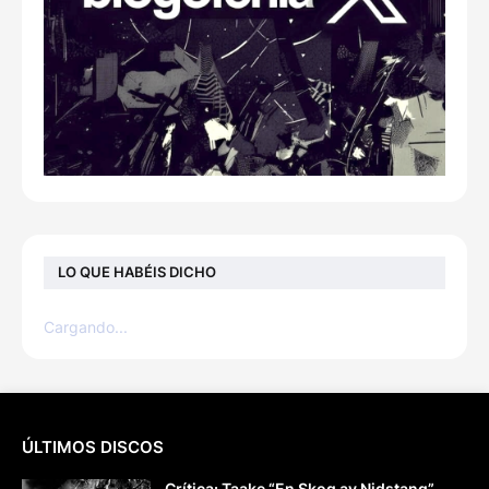
LO QUE HABÉIS DICHO
Cargando...
ÚLTIMOS DISCOS
Crítica: Taake “En Skog av Nidstang”