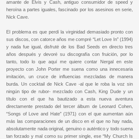
amante de Elvis y Cash, antiguo consumidor de speed y
heroína a partes iguales, fascinado por los asesinos en serie,
Nick Cave.
El problema es que perdí la virginidad demasiado pronto con
sus discos, con catorce años me compré “Let Love In” (1994)
y nada fue igual, disfruté de los Bad Seeds en directo tres
años después y devoré su discografía con fruición, por lo
tanto, todo lo que aquí me quiere contar Nergal en este
proyecto con John Porter me suena como una innecesaria
imitación, un cruce de influencias mezcladas de manera
burda. Un cocktail de Nick Cave -al que le roba la voz sin
ningún tipo de rubor- mezclado con Cash, King Dude y un
título con el que ha bautizado a esta nueva aventura
directamente prestado del tercer álbum de Leonard Cohen,
“Songs of Love and Hate” (1971) con el que aumentan aún
más las comparaciones de un disco en el que no hay nada,
absolutamente nada original, genuino o auténtico y todo suena
tan forzado y mal como su primer single, ese “My Church Is