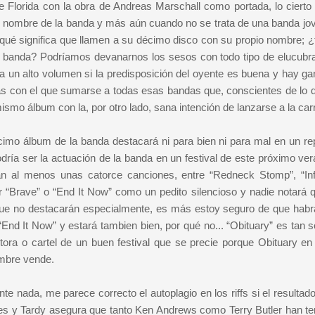
Florida con la obra de Andreas Marschall como portada, lo cierto
io nombre de la banda y más aún cuando no se trata de una banda jo
qué significa que llamen a su décimo disco con su propio nombre; ¿f
 la banda? Podríamos devanarnos los sesos con todo tipo de elucubr
a un alto volumen si la predisposición del oyente es buena y hay ga
 más con el que sumarse a todas esas bandas que, conscientes de lo 
smo álbum con la, por otro lado, sana intención de lanzarse a la car
mo álbum de la banda destacará ni para bien ni para mal en un rep
ría ser la actuación de la banda en un festival de este próximo ver
án al menos unas catorce canciones, entre “Redneck Stomp”, “Inf
ar “Brave” o “End It Now” como un pedito silencioso y nadie notará 
que no destacarán especialmente, es más estoy seguro de que habr
e “End It Now” y estará tambien bien, por qué no... “Obituary” es tan 
tora o cartel de un buen festival que se precie porque Obituary en 
ombre vende.
 nada, me parece correcto el autoplagio en los riffs si el resultado
es y Tardy asegura que tanto Ken Andrews como Terry Butler han te