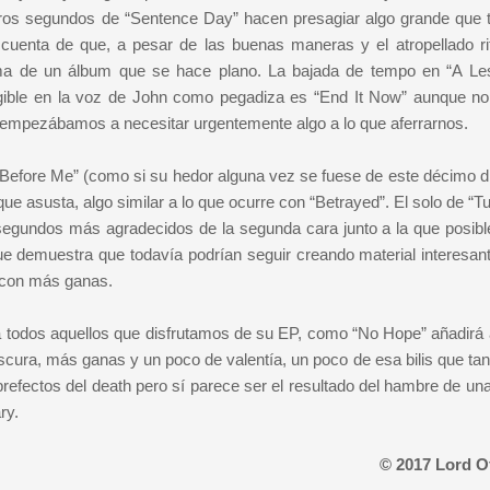
eros segundos de “Sentence Day” hacen presagiar algo grande que 
uenta de que, a pesar de las buenas maneras y el atropellado r
oma de un álbum que se hace plano. La bajada de tempo en “A Le
ligible en la voz de John como pegadiza es “End It Now” aunque no
 empezábamos a necesitar urgentemente algo a lo que aferrarnos.
 Before Me” (como si su hedor alguna vez se fuese de este décimo di
que asusta, algo similar a lo que ocurre con “Betrayed”. El solo de “T
s segundos más agradecidos de la segunda cara junto a la que posib
que demuestra que todavía podrían seguir creando material interesant
 con más ganas.
 todos aquellos que disfrutamos de su EP, como “No Hope” añadirá 
ra, más ganas y un poco de valentía, un poco de esa bilis que tan 
prefectos del death pero sí parece ser el resultado del hambre de un
ry.
© 2017 Lord O