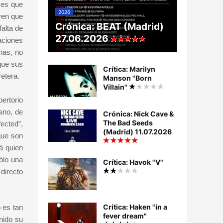
 es que
2026
ven que
Crónica: BEAT (Madrid)
alta de
27.06.2026
aciones
nas, no
que sus
Crítica: Marilyn
retera.
Manson "Born
Villain"
ertorio
ano, de
Crónica: Nick Cave &
The Bad Seeds
ected”,
(Madrid) 11.07.2026
que son
á quien
sólo una
Crítica: Havok "V"
directo
Crítica: Haken "in a
 es tan
fever dream"
nido su