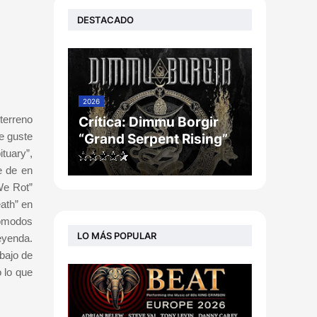
DESTACADO
2026
terreno
Crítica: Dimmu Borgir
me guste
“Grand Serpent Rising”
tuary”,
e de en
We Rot”
ath” en
cómodos
LO MÁS POPULAR
eyenda.
bajo de
 lo que