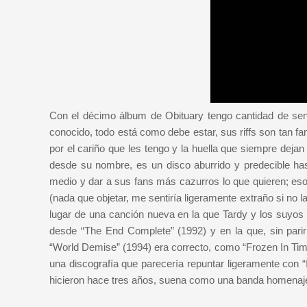
Con el décimo álbum de Obituary tengo cantidad de sen
conocido, todo está como debe estar, sus riffs son tan fa
por el cariño que les tengo y la huella que siempre deja
desde su nombre, es un disco aburrido y predecible hast
medio y dar a sus fans más cazurros lo que quieren; es
(nada que objetar, me sentiría ligeramente extraño si no
lugar de una canción nueva en la que Tardy y los suyos
desde “The End Complete” (1992) y en la que, sin parir
“World Demise” (1994) era correcto, como “Frozen In Ti
una discografía que parecería repuntar ligeramente con “
hicieron hace tres años, suena como una banda homenaj