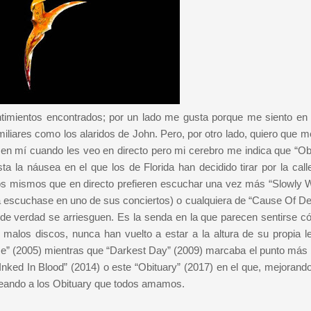
timientos encontrados; por un lado me gusta porque me siento en 
miliares como los alaridos de John. Pero, por otro lado, quiero que 
n en mí cuando les veo en directo pero mi cerebro me indica que “Obi
a la náusea en el que los de Florida han decidido tirar por la call
os mismos que en directo prefieren escuchar una vez más “Slowly 
 la escuchase en uno de sus conciertos) o cualquiera de “Cause Of De
 de verdad se arriesguen. Es la senda en la que parecen sentirse 
 malos discos, nunca han vuelto a estar a la altura de su propia l
me” (2005) mientras que “Darkest Day” (2009) marcaba el punto más 
Inked In Blood” (2014) o este “Obituary” (2017) en el que, mejorando
eando a los Obituary que todos amamos.