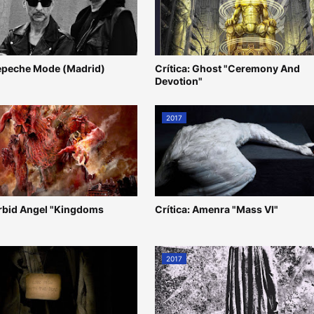
epeche Mode (Madrid)
Crítica: Ghost "Ceremony And
Devotion"
2017
orbid Angel "Kingdoms
Crítica: Amenra "Mass VI"
2017