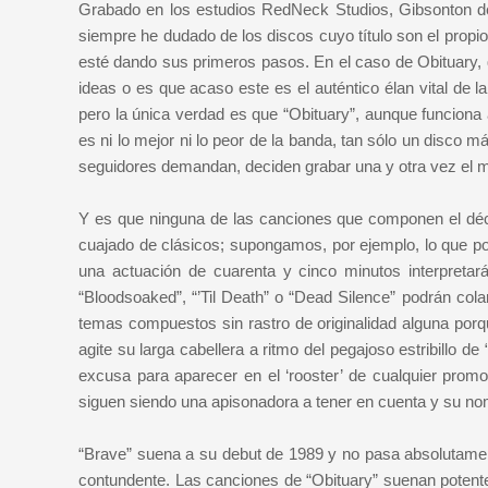
Grabado en los estudios RedNeck Studios, Gibsonton de 
siempre he dudado de los discos cuyo título son el prop
esté dando sus primeros pasos. En el caso de Obituary, 
ideas o es que acaso este es el auténtico élan vital de
pero la única verdad es que “Obituary”, aunque funciona 
es ni lo mejor ni lo peor de la banda, tan sólo un disco
seguidores demandan, deciden grabar una y otra vez el mi
Y es que ninguna de las canciones que componen el déci
cuajado de clásicos; supongamos, por ejemplo, lo que pod
una actuación de cuarenta y cinco minutos interpretar
“Bloodsoaked”, “’Til Death” o “Dead Silence” podrán col
temas compuestos sin rastro de originalidad alguna por
agite su larga cabellera a ritmo del pegajoso estribillo d
excusa para aparecer en el ‘rooster’ de cualquier promo
siguen siendo una apisonadora a tener en cuenta y su n
“Brave” suena a su debut de 1989 y no pasa absolutamente
contundente. Las canciones de “Obituary” suenan potent