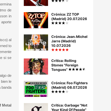
termina
itmo de
Crónica: ZZ TOP
sson in
(Madrid) 20.07.2026
 aporte
Crónica: Jean‐Michel
sco) al
Jarre (Madrid)
10.07.2026
urned to
lemente
e si se
Crítica: Rolling
Stones "Foreign
Tongues"
algo de
bien le
Crónica: Foo Fighters
a banda
(Madrid) 08.07.2026
f Metal
Crítica: Garbage "Not
Your Kind Of People"