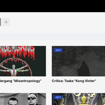
2017
ndergang “Misantropology”
Crítica: Taake "Kong Vinter"
2017