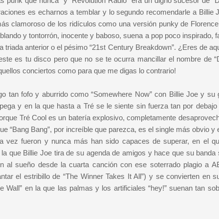
punk que nunca” y “Revolution Radio” era un digno sucesor de “D
aciones es echarnos a temblar y lo segundo recomendarle a Billie 
más clamoroso de los ridículos como una versión punky de Florence
lando y tontorrón, inocente y baboso, suena a pop poco inspirado, fa
a triada anterior o el pésimo “21st Century Breakdown”. ¿Eres de aqu
este es tu disco pero que no se te ocurra mancillar el nombre de “
aquellos conciertos como para que me digas lo contrario!
lgo tan fofo y aburrido como “Somewhere Now” con Billie Joe y su g
a y en la que hasta a Tré se le siente sin fuerza tan por debajo
porque Tré Cool es un batería explosivo, completamente desaprovec
e “Bang Bang”, por increíble que parezca, es el single más obvio y e
na vez fueron y nunca más han sido capaces de superar, en el q
 la que Billie Joe tira de su agenda de amigos y hace que su banda
n al sueño desde la cuarta canción con ese soterrado plagio a 
ar el estribillo de “The Winner Takes It All”) y se convierten en s
 Wall” en la que las palmas y los artificiales “hey!” suenan tan so