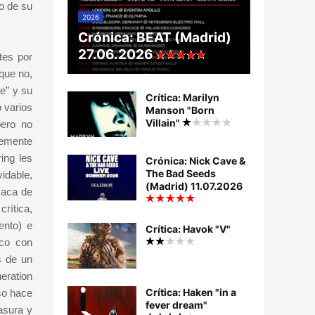
o de su
2026
Crónica: BEAT (Madrid)
27.06.2026
tes por
que no,
e” y su
Crítica: Marilyn
 varios
Manson "Born
Villain"
pero no
lemente
ing les
Crónica: Nick Cave &
The Bad Seeds
idable,
(Madrid) 11.07.2026
vaca de
rítica,
ento) e
Crítica: Havok "V"
ico con
s de un
eration
Crítica: Haken "in a
so hace
fever dream"
asura y