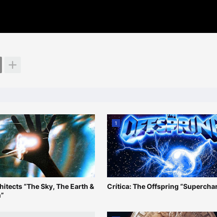
1
chitects “The Sky, The Earth &
Crítica: The Offspring “Supercha
n”