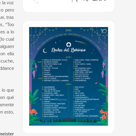
e la voz
co pero
e, tras
s, “Too
es a lo
(lo cual
 alguien
on ella
escuche,
iddance
 lo que
con qué
tamente
n esto,
meister