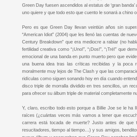
Green Day fuesen ascendidos al estatus de ‘gran banda’ a
uno quiere y que todo esto que cuento le sonará a chino 
Pero es que Green Day llevan veintiún años sin supera
“American Idiot” (2004) que les llenó las cuentas de nuev
Century Breakdown” que era mediocre a rabiar (no habla
fertilidad creativa como “¡Uno!”, “¡Dos!”, “¡Tré!” que dem
emocional de una banda en punto muerto pero que eviden
una buena idea tras las críticas recibidas y la poca 
moralmente muy lejos de The Clash y que las comparacion
ridículas como siguen sonando hoy en día cuando entende
disco triple de morralla dividido en tres sencillos, un r
para ofrecer su álbum triple de material completamente n
Y, claro, escribo todo esto porque a Billie Joe se le h
raíces (¿cuántas veces más vamos a tener que escuchar 
carrera está tocada de muerte? Justo antes de que
resucitadores, tiempo al tiempo…) y sus amigos, bendit