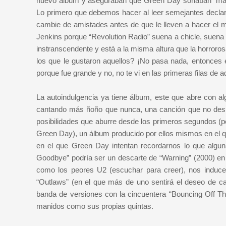
nuevo álbum y aseguraban que Green Day sonaban “más 
Lo primero que debemos hacer al leer semejantes declar
cambie de amistades antes de que le lleven a hacer el 
Jenkins porque “Revolution Radio” suena a chicle, suena b
instranscendente y está a la misma altura que la horroros
los que le gustaron aquellos? ¡No pasa nada, entonces 
porque fue grande y no, no te vi en las primeras filas de 
La autoindulgencia ya tiene álbum, este que abre con a
cantando más ñoño que nunca, una canción que no despeg
posibilidades que aburre desde los primeros segundos (
Green Day), un álbum producido por ellos mismos en el qu
en el que Green Day intentan recordarnos lo que algu
Goodbye” podría ser un descarte de “Warning” (2000) en
como los peores U2 (escuchar para creer), nos induce
“Outlaws” (en el que más de uno sentirá el deseo de cant
banda de versiones con la cincuentera “Bouncing Off The
manidos como sus propias quintas.