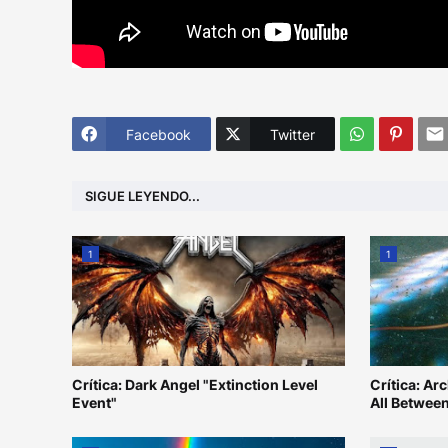
Facebook
Twitter
SIGUE LEYENDO...
1
1
Crítica: Dark Angel "Extinction Level
Crítica: Ar
Event"
All Betwee