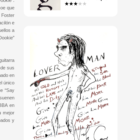
ookie”.
Joe que
 Foster
cilón e
ellos a
Dookie”
uitarra
 de sus
hado en
l único
ue “Say
 suenen
ABBA en
u mejor
bados y