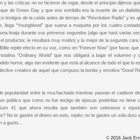
n y las críticas no se hicieron de rogar, desde el principio dijimos qu
que de Green Day y que ese estribillo era la muerte de un diabéti
e testigos de la caída antes de tiempo de “Revolution Radio” y es qu
nte, llega “Youngblood” que suena a maqueta por los cuatro costado
una tinaja durante sus primeros segundos (algo que hará varias vec
el productor, le resultará muy molón) y la mejor de la segunda cara 
illie repite efecto en su voz, como en “Forever Now” (por favor, que
cristalina “Ordinary World” que nos obligará a bajar el volumen y c
ido horror, algo tan evidente que está al alcance de todo el que lo 
 declive creativo de aquel que compuso la bonita y emotiva “Good R
de popularidad entre la muchachada mientras pasean el cadáver de
un público que como no fue testigo de épocas pretéritas no tiene 
Sum 41 que ahora resulta que también son veteranos e injus
 No te gastes el dinero en esto, repito; no te gastes un sólo duro e
an a gusto…
© 2016 Jack Er