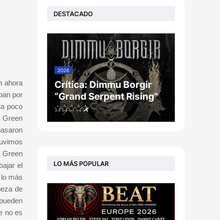
DESTACADO
2026
n ahora
Crítica: Dimmu Borgir
ban por
“Grand Serpent Rising”
ra poco
y Green
pasaron
tuvimos
e Green
LO MÁS POPULAR
bajar el
, lo más
beza de
 pueden
e no es