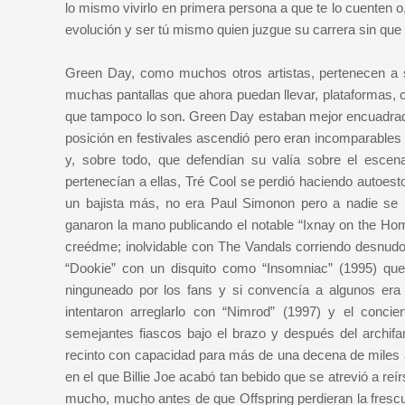
lo mismo vivirlo en primera persona a que te lo cuenten 
evolución y ser tú mismo quien juzgue su carrera sin que n
Green Day, como muchos otros artistas, pertenecen a s
muchas pantallas que ahora puedan llevar, plataformas,
que tampoco lo son. Green Day estaban mejor encuadrado
posición en festivales ascendió pero eran incomparables 
y, sobre todo, que defendían su valía sobre el escena
pertenecían a ellas, Tré Cool se perdió haciendo autoest
un bajista más, no era Paul Simonon pero a nadie se 
ganaron la mano publicando el notable “Ixnay on the Homb
creédme; inolvidable con The Vandals corriendo desnudos
“Dookie” con un disquito como “Insomniac” (1995) que e
ninguneado por los fans y si convencía a algunos er
intentaron arreglarlo con “Nimrod” (1997) y el conci
semejantes fiascos bajo el brazo y después del archif
recinto con capacidad para más de una decena de miles a
en el que Billie Joe acabó tan bebido que se atrevió a r
mucho, mucho antes de que Offspring perdieran la frescu