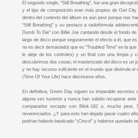
El segundo single, “Still Breathing”, fue una gran decepció
y el tipo de composición eran más propios de Owl City 
dentro del contexto del álbum es aún peor porque nos hac
“Still Breathing” y su pestazo a radiofórmula adolesce
Dumb To Die” con Billie Joe cantando desde el fondo de 
largo de disco porque seguramente el efecto a él, que es 
no es decir demasiado) que es “Troubled Time” en la que B
le aleje de los controles) y un final con una limpia y 
descubrimos dos cosas; el masterizado del disco es un jod
y no hay recurso suficiente en el mundo que disimule el
(Time Of Your Life) hace diecinueve años.
En definitiva, Green Day siguen su imparable ascenso 
alguna vez tuvieron y nunca han sabido recuperar ante 
compararlos excepto con Blink-182 o, mucho peor, 
reverenciados. ¿Y para esto han dejado pasar cuatro años?
podrían haberlo bautizado “¡Cinco!” y haberse quedado t