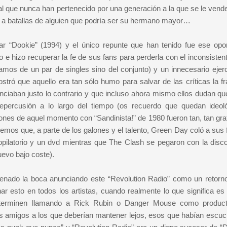
l que nunca han pertenecido por una generación a la que se le vende
o a batallas de alguien que podría ser su hermano mayor…
r “Dookie” (1994) y el único repunte que han tenido fue ese opor
o e hizo recuperar la fe de sus fans para perderla con el inconsisten
mos de un par de singles sino del conjunto) y un innecesario ejerc
ostró que aquello era tan sólo humo para salvar de las críticas la fr
ciaban justo lo contrario y que incluso ahora mismo ellos dudan qu
repercusión a lo largo del tiempo (os recuerdo que quedan ideol
es de aquel momento con “Sandinista!” de 1980 fueron tan, tan grat
mos que, a parte de los galones y el talento, Green Day coló a sus 
ecopilatorio y un dvd mientras que The Clash se pegaron con la disco
uevo bajo coste).
a llenado la boca anunciando este “Revolution Radio” como un retorn
esto en todos los artistas, cuando realmente lo que significa es
 terminen llamando a Rick Rubin o Danger Mouse como produc
os amigos a los que deberían mantener lejos, esos que habían escuc