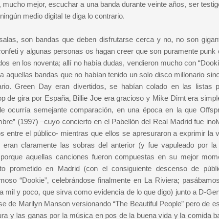
o, mucho mejor, escuchar a una banda durante veinte años, ser testig
ingún medio digital te diga lo contrario.
alas, son bandas que deben disfrutarse cerca y no, no son gigan
 confeti y algunas personas os hagan creer que son puramente punk 
s en los noventa; allí no había dudas, vendieron mucho con “Dooki
a aquellas bandas que no habían tenido un solo disco millonario sino
rio. Green Day eran divertidos, se habían colado en las listas 
op de gira por España, Billie Joe era gracioso y Mike Dirnt era simp
le ocurría semejante comparación, en una época en la que Offspr
re” (1997) –cuyo concierto en el Pabellón del Real Madrid fue inolv
 entre el público- mientras que ellos se apresuraron a exprimir la 
ran claramente las sobras del anterior (y fue vapuleado por la c
a porque aquellas canciones fueron compuestas en su mejor mom
erto prometido en Madrid (con el consiguiente descenso de públ
amoso “Dookie”, celebrándose finalmente en La Riviera; pasábamo
 mil y poco, que sirva como evidencia de lo que digo) junto a D-Gen
eírse de Marilyn Manson versionando “The Beautiful People” pero de e
ra y las ganas por la música en pos de la buena vida y la comida b