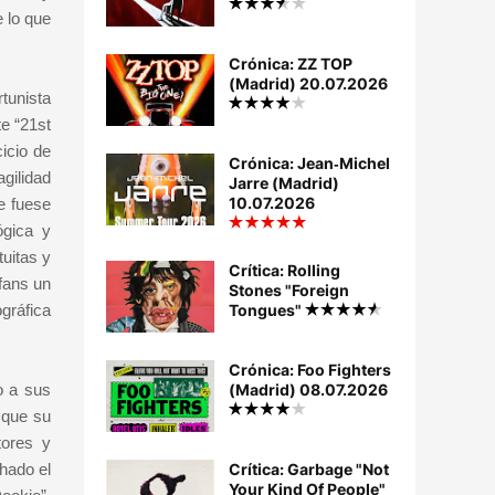
 lo que
Crónica: ZZ TOP
(Madrid) 20.07.2026
tunista
te “21st
icio de
Crónica: Jean‐Michel
agilidad
Jarre (Madrid)
10.07.2026
e fuese
ógica y
uitas y
Crítica: Rolling
fans un
Stones "Foreign
gráfica
Tongues"
Crónica: Foo Fighters
o a sus
(Madrid) 08.07.2026
 que su
tores y
hado el
Crítica: Garbage "Not
Your Kind Of People"