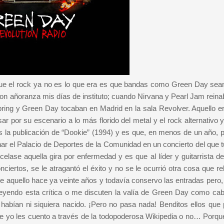
 que el rock ya no es lo que era es que bandas como Green Day sea
con añoranza mis días de instituto; cuando Nirvana y Pearl Jam reina
fspring y Green Day tocaban en Madrid en la sala Revolver. Aquello e
r por su escenario a lo más florido del metal y el rock alternativo 
as la publicación de “Dookie” (1994) y es que, en menos de un año, 
nar el Palacio de Deportes de la Comunidad en un concierto del que 
elase aquella gira por enfermedad y es que al líder y guitarrista d
ciertos, se le atragantó el éxito y no se le ocurrió otra cosa que re
 De aquello hace ya veinte años y todavía conservo las entradas pero
eyendo esta crítica o me discuten la valía de Green Day como ca
o habían ni siquiera nacido. ¡Pero no pasa nada! Benditos ellos que
 que yo les cuento a través de la todopoderosa Wikipedia o no… Porqu