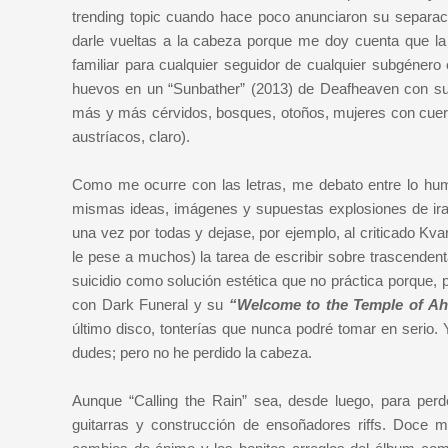
trending topic cuando hace poco anunciaron su separa
darle vueltas a la cabeza porque me doy cuenta que la 
familiar para cualquier seguidor de cualquier subgéner
huevos en un “Sunbather” (2013) de Deafheaven con su
más y más cérvidos, bosques, otoños, mujeres con cuern
austríacos, claro).
Como me ocurre con las letras, me debato entre lo huma
mismas ideas, imágenes y supuestas explosiones de ira 
una vez por todas y dejase, por ejemplo, al criticado Kva
le pese a muchos) la tarea de escribir sobre trascendent
suicidio como solución estética que no práctica porque,
con Dark Funeral y su
“Welcome to the Temple of Ahr
último disco, tonterías que nunca podré tomar en serio
dudes; pero no he perdido la cabeza.
Aunque “Calling the Rain” sea, desde luego, para perd
guitarras y construcción de ensoñadores riffs. Doce 