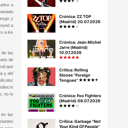
uelvo a
masiado
Crónica: ZZ TOP
iesgo y
(Madrid) 20.07.2026
round a
o a los
Crónica: Jean‐Michel
Jarre (Madrid)
10.07.2026
 de las
ario de
 mal que
Crítica: Rolling
a y del
Stones "Foreign
idiculez
Tongues"
diocre
, no lo
Crónica: Foo Fighters
(Madrid) 08.07.2026
 en las
stantes
Crítica: Garbage "Not
Your Kind Of People"