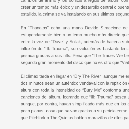
cambios de ánimo y los bonitos arreglos del álbum com
crear un tempo más épico y un desarrollo central o puente
estallido, la calma se va instalando en sus últimos segun
En “Thanatos” echa una mano Davide Straccione de S
estupendamente bien a un tema mucho más directo que l
entre la voz de “Dave” y Sollak, además de hacerla sub
inflexión de “III: Trauma”, su evolución es bastante lent
pesada gracías a sus riffs. Pena que “The Traces We Lea
segundo gran momento del disco que no es otro que “Viat
El clímax tarda en llegar en “Dry The River” aunque me en
dos minutos sean un auténtico vendaval con la repitición de
altura con toda la intensidad de “Bury Me” conforma un
canciones del álbum, logrando que “III: Trauma” posea 
aunque, por contra, hayan simplificado más que en los 
poco planas; cosa que salvan gracias a su pericia como m
que Pitchfork o The Quietus hablen maravillas de ellos pa