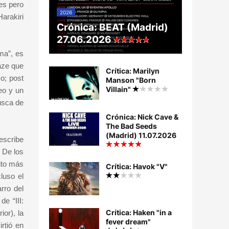
tes pero
2026
arakiri
Crónica: BEAT (Madrid)
27.06.2026
ma”, es
aze que
Crítica: Marilyn
o; post
Manson "Born
Villain"
eo y un
usca de
Crónica: Nick Cave &
The Bad Seeds
(Madrid) 11.07.2026
escribe
. De los
ito más
Crítica: Havok "V"
luso el
rro del
e “III:
Crítica: Haken "in a
or), la
fever dream"
rtió en