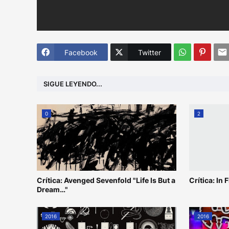
Facebook
Twitter
SIGUE LEYENDO...
0
2
Crítica: Avenged Sevenfold "Life Is But a
Crítica: In
Dream…"
2016
2016