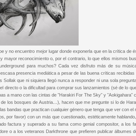
 y no encuentro mejor lugar donde exponerla que en la crítica de ést
y mayor reconocimiento o, por el contrario, lo que ellos mismos bu
” underground para muchos? Cada vez disfruto más de su músi
casa presencia mediática a pesar de las buena críticas recibidas 
s Sollak que ni siquiera llegó nunca a responder ni una sola pregunt
l directo o la dificultad para comprar sus lanzamientos (sé de lo qu
as a mano con las cintas de "Harakiri For The Sky" y "Aokigahara" c
 de los bosques de Austria…), hacen que me pregunte si lo de Harak
las bandas que practican cualquier género que tenga que ver con el 
os, por favor) con un más que cuestionado, estéticamente hablando,
sado factura y superado a su fama como genial compositor, a los 
dore o a los veteranos Darkthrone que prefieren publicar álbumes d