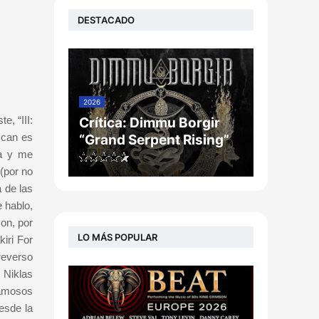
DESTACADO
2026
e, “III:
Crítica: Dimmu Borgir
scan es
“Grand Serpent Rising”
ca y me
(por no
a de las
e hablo,
on, por
LO MÁS POPULAR
iri For
reverso
 Niklas
famosos
esde la