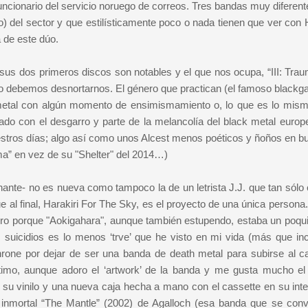
 funcionario del servicio noruego de correos. Tres bandas muy diferen
) del sector y que estilísticamente poco o nada tienen que ver con H
 de este dúo.
sus dos primeros discos son notables y el que nos ocupa, “III: Trau
o debemos desnortarnos. El género que practican (el famoso blackg
etal con algún momento de ensimismamiento o, lo que es lo mism
ado con el desgarro y parte de la melancolía del black metal europ
stros días; algo así como unos Alcest menos poéticos y ñoños en b
ma” en vez de su "Shelter" del 2014…)
ante- no es nueva como tampoco la de un letrista J.J. que tan sólo 
e al final, Harakiri For The Sky, es el proyecto de una única persona
ero porque "Aokigahara", aunque también estupendo, estaba un poqu
s suicidios es lo menos ‘trve’ que he visto en mi vida (más que inc
hrone por dejar de ser una banda de death metal para subirse al ca
timo, aunque adoro el ‘artwork’ de la banda y me gusta mucho el d
su vinilo y una nueva caja hecha a mano con el cassette en su interi
a inmortal “The Mantle” (2002) de Agalloch (esa banda que se convi