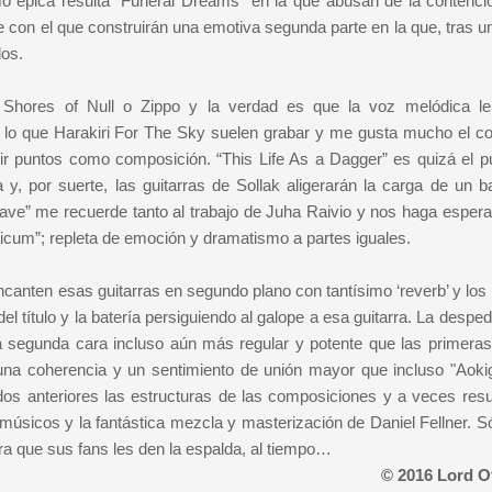
o épica resulta “Funeral Dreams” en la que abusan de la contenci
 con el que construirán una emotiva segunda parte en la que, tras un
dos.
hores of Null o Zippo y la verdad es que la voz melódica le
o que Harakiri For The Sky suelen grabar y me gusta mucho el co
ir puntos como composición. “This Life As a Dagger” es quizá el p
a y, por suerte, las guitarras de Sollak aligerarán la carga de un b
ve” me recuerde tanto al trabajo de Juha Raivio y nos haga esperar
icum”; repleta de emoción y dramatismo a partes iguales.
canten esas guitarras en segundo plano con tantísimo ‘reverb’ y los 
l título y la batería persiguiendo al galope a esa guitarra. La desped
a segunda cara incluso aún más regular y potente que las primeras
una coherencia y un sentimiento de unión mayor que incluso "Aoki
dos anteriores las estructuras de las composiciones y a veces resu
úsicos y la fantástica mezcla y masterización de Daniel Fellner. Sól
ra que sus fans les den la espalda, al tiempo…
© 2016 Lord O