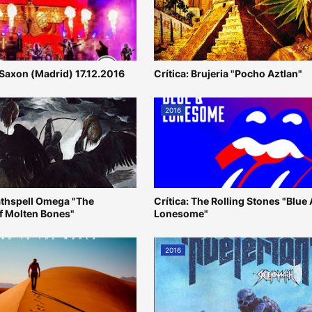
 Saxon (Madrid) 17.12.2016
Crítica: Brujeria "Pocho Aztlan"
2016
eathspell Omega "The
Crítica: The Rolling Stones "Blue
f Molten Bones"
Lonesome"
2016