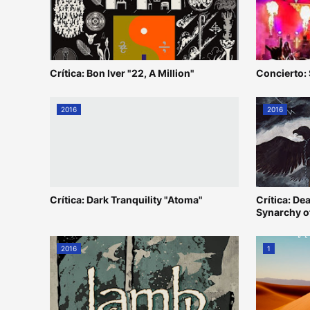
Crítica: Bon Iver "22, A Million"
Concierto:
2016
2016
Crítica: Dark Tranquility "Atoma"
Crítica: D
Synarchy o
2016
1