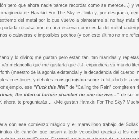
ción pero que ahora nadie parece recordar como se merece…) y v
imaginería de Harakiri For The Sky es finita y, por desgracia, de
o extremo del metal por lo que vuelvo a plantearme si no hay más r
 portada rosa/salmón en una escena como es la del metal underg
os o calaveras e imposibles pechos (y con esto último no me refier
no y lo divino; me gustan pero están tan, tan manidas y repletas
y/o melancolía que me gustaría que J.J. expandiera su mundo liter
rforth (maestro de la agonía existencial y la decadencia del cuerpo,
ales cuestiones y debates consigo mismo sobre la futilidad de la vid
 por ejemplo, ese
“Fuck this life!”
de “Calling the Rain” compite en r
iman, the infernal torture chamber no one survive…”
de su me
. Y, ahora, te preguntarás… ¿Me gustan Harakiri For The Sky? Mucho
erla con ese comienzo mágico y el maravilloso trabajo de Sollak
minutos de canción que pasan a toda velocidad gracias a los con