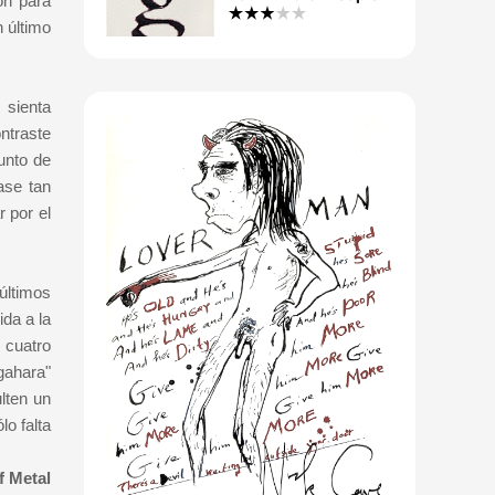
ón para
 último
 sienta
ntraste
unto de
ase tan
 por el
últimos
ida a la
 cuatro
gahara"
lten un
o falta
f Metal