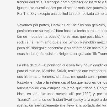
tranquilidad de sus trabajos como profesor de instituto y
igualmente cuestionadas por el sector más trve (auténtico
For The Sky excepto una actitud tan premeditada como la
Vayamos por partes, Harakiri For The Sky son geniales, 
posiblemente su mejor álbum hasta la fecha pero tampoc
tan de moda se ha puesto) no es más que post black m
rock (sí, sí, el mismo que el de Simon Reynolds) mezcl
poco del shoegaze ochentero y su deformación hasta nue
esas hadas (más quisiera Neige haber grabado “III: Trau
La ídea de dúo –suponiendo que sea tal y no un condicion
para el músico, Matthias Sollak, teniendo que entender qu
dos álbumes anteriores, sin duda, me quedo con el prim
forzado e incluso la referencia al bosque japonés de lo
fariseísmo de esa estúpida caverna que critica a Darkt
black en tan sólo unos meses, allá por 1992) y, por úl
Trauma”, a manos de Tristan Svart (estoy a la espera de 
ilustración inevitablemente me lleva a la portada del y