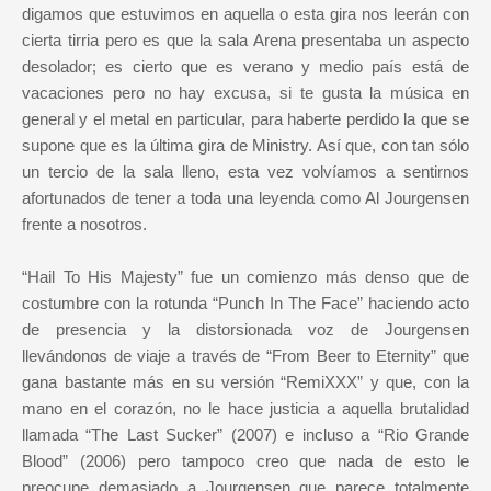
digamos que estuvimos en aquella o esta gira nos leerán con
cierta tirria pero es que la sala Arena presentaba un aspecto
desolador; es cierto que es verano y medio país está de
vacaciones pero no hay excusa, si te gusta la música en
general y el metal en particular, para haberte perdido la que se
supone que es la última gira de Ministry. Así que, con tan sólo
un tercio de la sala lleno, esta vez volvíamos a sentirnos
afortunados de tener a toda una leyenda como Al Jourgensen
frente a nosotros.
“Hail To His Majesty” fue un comienzo más denso que de
costumbre con la rotunda “Punch In The Face” haciendo acto
de presencia y la distorsionada voz de Jourgensen
llevándonos de viaje a través de “From Beer to Eternity” que
gana bastante más en su versión “RemiXXX” y que, con la
mano en el corazón, no le hace justicia a aquella brutalidad
llamada “The Last Sucker” (2007) e incluso a “Rio Grande
Blood” (2006) pero tampoco creo que nada de esto le
preocupe demasiado a Jourgensen que parece totalmente