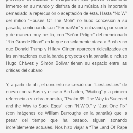
inmerso en su mundo y disfruta de su música sin importarle
demasiado la repercusión o aceptación de ésta. Hasta “No W”
del mítico “Houses Of The Molé” no hubo concesión a su
pasado, continuando con “PermaWar” y enlazando, por suerte
y de manera muy bestia, con “Señor Peligro” del mencionado
“Rio Grande Blood” en la que no solamente ataca a Bush sino
que Donald Trump y Hillary Clinton aparecen ridiculizados en
las animaciones que la banda proyecta en la pantalla e incluso
Hugo Chávez y Simón Bolivar tienen su espacio entre las
críticas del cubano.
Y, a partir de ahí, el concierto se creció con “LiesLiesLies” de
nuevo contra Bush y el caso Bin Laden, “Waiting” y la primera
referencia a su obra maestra, “Psalm 69: The Way to Succeed
and the Way to Suck Eggs”, con “N.W.O.” y “Just One Fix”
(con imágenes de William Burroughs en la pantalla) que, a
pesar del tiempo que ha pasado, siguen sonando
increíblemente actuales. Nos hizo viajar a “The Land Of Rape