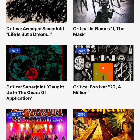
Crítica: Avenged Sevenfold
Crítica: In Flames "I, The
"Life Is But a Dream…"
Mask"
2016
2016
Crítica: Superjoint “Caught
Crítica: Bon Iver "22, A
Up In The Gears Of
Million"
Application”
2016
2016