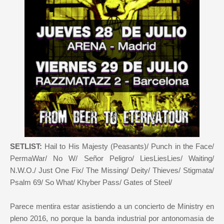
SETLIST:
Hail to His Majesty (Peasants)/ Punch in the Face/
PermaWar/ No W/ Señor Peligro/ LiesLiesLies/ Waiting/
N.W.O./ Just One Fix/ The Missing/ Deity/ Thieves/ Stigmata/
Psalm 69/ So What/ Khyber Pass/ Gates of Steel/
Parece mentira estar asistiendo a un concierto de Ministry en
pleno 2016, no porque la banda industrial por antonomasia de