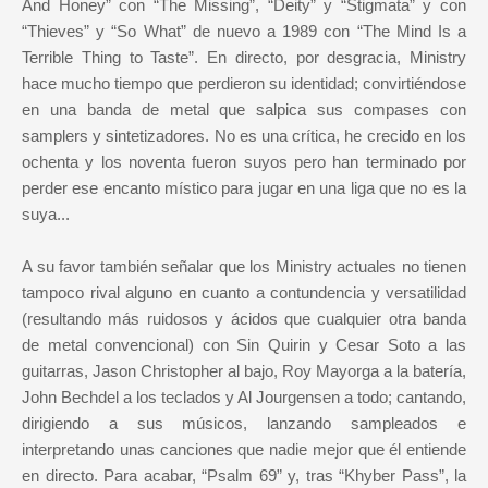
And Honey” con “The Missing”, “Deity” y “Stigmata” y con
“Thieves” y “So What” de nuevo a 1989 con “The Mind Is a
Terrible Thing to Taste”. En directo, por desgracia, Ministry
hace mucho tiempo que perdieron su identidad; convirtiéndose
en una banda de metal que salpica sus compases con
samplers y sintetizadores. No es una crítica, he crecido en los
ochenta y los noventa fueron suyos pero han terminado por
perder ese encanto místico para jugar en una liga que no es la
suya...
A su favor también señalar que los Ministry actuales no tienen
tampoco rival alguno en cuanto a contundencia y versatilidad
(resultando más ruidosos y ácidos que cualquier otra banda
de metal convencional) con Sin Quirin y Cesar Soto a las
guitarras, Jason Christopher al bajo, Roy Mayorga a la batería,
John Bechdel a los teclados y Al Jourgensen a todo; cantando,
dirigiendo a sus músicos, lanzando sampleados e
interpretando unas canciones que nadie mejor que él entiende
en directo. Para acabar, “Psalm 69” y, tras “Khyber Pass”, la