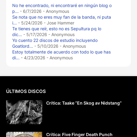
No he encontrado, ni encontraré en ningún blog o
p...
- 6/7/2026
- Anonymous
Se nota que no eres muy fan de la banda, ni puta
i...
- 5/24/2026
- Jose Hammer
Te tienes que reír, esto no es Sepultura pq lo
dic...
- 5/17/2026
- Anonymous
Yo cuento 22 discos de estudio incluyendo
Goatlord...
- 5/10/2026
- Anonymous
Estoy totalmente de acuerdo con todo lo que has
di...
- 4/23/2026
- Anonymous
ÚLTIMOS DISCOS
Crítica: Taake “En Skog av Nidstang”
Crítica: Five Finger Death Punch