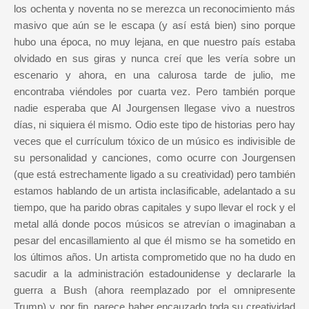
los ochenta y noventa no se merezca un reconocimiento más
masivo que aún se le escapa (y así está bien) sino porque
hubo una época, no muy lejana, en que nuestro país estaba
olvidado en sus giras y nunca creí que les vería sobre un
escenario y ahora, en una calurosa tarde de julio, me
encontraba viéndoles por cuarta vez. Pero también porque
nadie esperaba que Al Jourgensen llegase vivo a nuestros
días, ni siquiera él mismo. Odio este tipo de historias pero hay
veces que el currículum tóxico de un músico es indivisible de
su personalidad y canciones, como ocurre con Jourgensen
(que está estrechamente ligado a su creatividad) pero también
estamos hablando de un artista inclasificable, adelantado a su
tiempo, que ha parido obras capitales y supo llevar el rock y el
metal allá donde pocos músicos se atrevían o imaginaban a
pesar del encasillamiento al que él mismo se ha sometido en
los últimos años. Un artista comprometido que no ha dudo en
sacudir a la administración estadounidense y declararle la
guerra a Bush (ahora reemplazado por el omnipresente
Trump) y, por fin, parece haber encauzado toda su creatividad