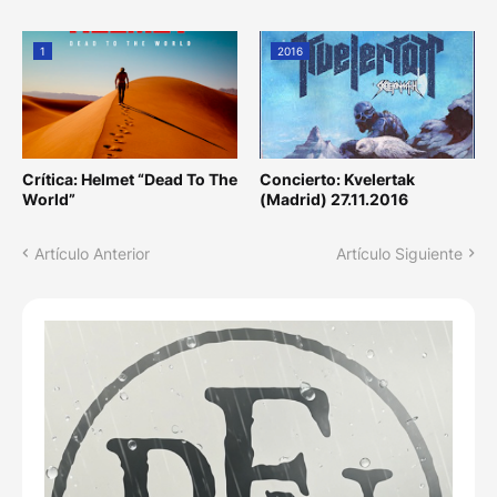
1
2016
Crítica: Helmet “Dead To The
Concierto: Kvelertak
World”
(Madrid) 27.11.2016
Artículo Anterior
Artículo Siguiente