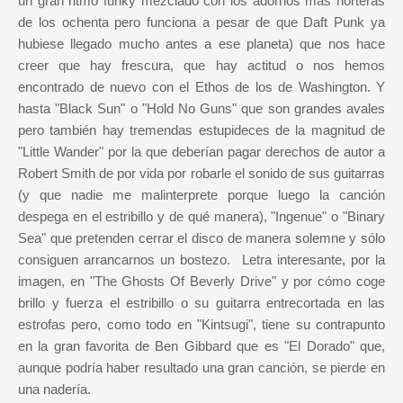
un gran ritmo funky mezclado con los adornos más horteras
de los ochenta pero funciona a pesar de que Daft Punk ya
hubiese llegado mucho antes a ese planeta) que nos hace
creer que hay frescura, que hay actitud o nos hemos
encontrado de nuevo con el Ethos de los de Washington. Y
hasta "Black Sun" o "Hold No Guns" que son grandes avales
pero también hay tremendas estupideces de la magnitud de
"Little Wander" por la que deberían pagar derechos de autor a
Robert Smith de por vida por robarle el sonido de sus guitarras
(y que nadie me malinterprete porque luego la canción
despega en el estribillo y de qué manera), "Ingenue" o "Binary
Sea" que pretenden cerrar el disco de manera solemne y sólo
consiguen arrancarnos un bostezo. Letra interesante, por la
imagen, en "The Ghosts Of Beverly Drive" y por cómo coge
brillo y fuerza el estribillo o su guitarra entrecortada en las
estrofas pero, como todo en "Kintsugi", tiene su contrapunto
en la gran favorita de Ben Gibbard que es "El Dorado" que,
aunque podría haber resultado una gran canción, se pierde en
una nadería.