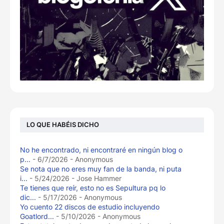
LO QUE HABÉIS DICHO
No he encontrado, ni encontraré en ningún blog o
p...
- 6/7/2026
- Anonymous
Se nota que no eres muy fan de la banda, ni puta
i...
- 5/24/2026
- Jose Hammer
Te tienes que reír, esto no es Sepultura pq lo
dic...
- 5/17/2026
- Anonymous
Yo cuento 22 discos de estudio incluyendo
Goatlord...
- 5/10/2026
- Anonymous