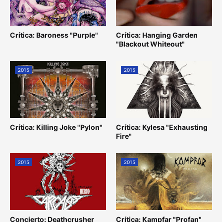
Crítica: Baroness "Purple"
Crítica: Hanging Garden
"Blackout Whiteout"
2015
2015
Crítica: Killing Joke "Pylon"
Crítica: Kylesa "Exhausting
Fire"
2015
2015
Concierto: Deathcrusher
Crítica: Kampfar "Profan"