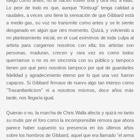
fuego como antes, no te hacen volver una y otra vez a ellas.
Lo peor de todo es que, aunque "Kintsugi" tenga calidad a
raudales, a veces uno tiene la sensación de que Gibbard está
a medio gas, su voz no transmite como antes y se le siente
desganado en algún que otro momento. Quizá, y volviendo a
mi planteamiento inicial, en el cual eximimos de toda culpa al
artista para cargarnos nosotros con ella; los artistas son
personas, maduran, crecen y rara vez es como todos
querríamos o no es en sincronía con su público y tampoco
tienen por qué pero nosotros tampoco por qué de guardarles
fidelidad y agradecimiento eterno por lo que una vez fueron
capaces. Si Gibbard firmase de nuevo algo tan intenso como
"Trasantlanticism" ni a nosotros mismos, doce años más
tarde, nos llegaría igual.
Quieran o no, la marcha de Chris Walla afecta y quizá no tanto
su mutis por el foro como la incomprensible rémora que ahora
parece haber supuesto su presencia en los últimos años
sobre los hombros de Gibbard, aquel que era llamado "el arma