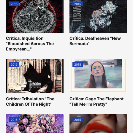
2015
2015
Crítica: Inquisition
Crítica: Deafheaven "New
"Bloodshed Across The
Bermuda"
Empyrean..."
2015
2015
Crítica: Tribulation "The
Crítica: Cage The Elephant
Children Of The Night"
"Tell Me I'm Pretty"
2015
2015