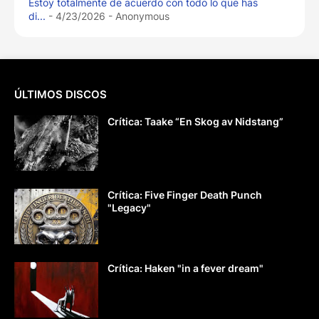
Estoy totalmente de acuerdo con todo lo que has
di...
- 4/23/2026
- Anonymous
ÚLTIMOS DISCOS
Crítica: Taake “En Skog av Nidstang”
Crítica: Five Finger Death Punch
"Legacy"
Crítica: Haken "in a fever dream"