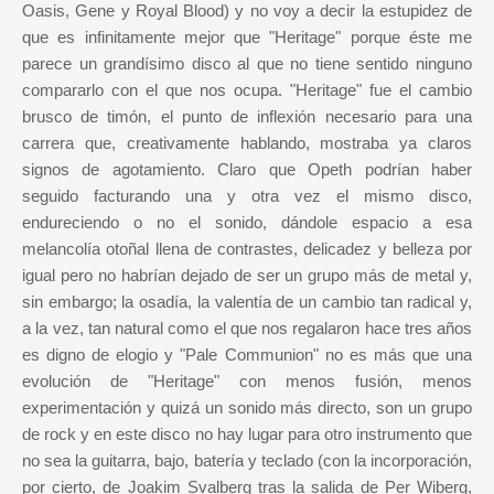
Oasis, Gene y Royal Blood) y no voy a decir la estupidez de
que es infinitamente mejor que "Heritage" porque éste me
parece un grandísimo disco al que no tiene sentido ninguno
compararlo con el que nos ocupa. "Heritage" fue el cambio
brusco de timón, el punto de inflexión necesario para una
carrera que, creativamente hablando, mostraba ya claros
signos de agotamiento. Claro que Opeth podrían haber
seguido facturando una y otra vez el mismo disco,
endureciendo o no el sonido, dándole espacio a esa
melancolía otoñal llena de contrastes, delicadez y belleza por
igual pero no habrían dejado de ser un grupo más de metal y,
sin embargo; la osadía, la valentía de un cambio tan radical y,
a la vez, tan natural como el que nos regalaron hace tres años
es digno de elogio y "Pale Communion" no es más que una
evolución de "Heritage" con menos fusión, menos
experimentación y quizá un sonido más directo, son un grupo
de rock y en este disco no hay lugar para otro instrumento que
no sea la guitarra, bajo, batería y teclado (con la incorporación,
por cierto, de Joakim Svalberg tras la salida de Per Wiberg,