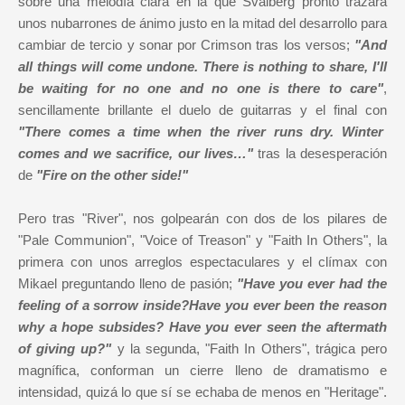
sobre una melodía clara en la que Svalberg pronto trazará
unos nubarrones de ánimo justo en la mitad del desarrollo para
cambiar de tercio y sonar por Crimson tras los versos;
"And
all things will come undone. There is nothing to share, I'll
be waiting for no one and no one is there to care"
,
sencillamente brillante el duelo de guitarras y el final con
"There comes a time when the river runs dry. Winter
comes and we sacrifice, our lives…"
tras la desesperación
de
"Fire on the other side!"
Pero tras "River", nos golpearán con dos de los pilares de
"Pale Communion", "Voice of Treason" y "Faith In Others", la
primera con unos arreglos espectaculares y el clímax con
Mikael preguntando lleno de pasión;
"Have you ever had the
feeling of a sorrow inside?Have you ever been the reason
why a hope subsides? Have you ever seen the aftermath
of giving up?"
y la segunda, "Faith In Others", trágica pero
magnífica, conforman un cierre lleno de dramatismo e
intensidad, quizá lo que sí se echaba de menos en "Heritage".