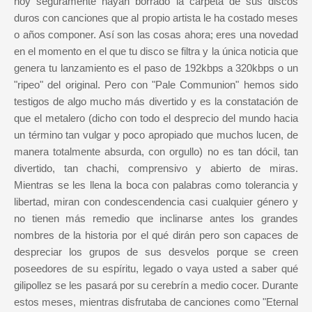
hoy seguramente hayan borrado la carpeta de sus discos
duros con canciones que al propio artista le ha costado meses
o años componer. Así son las cosas ahora; eres una novedad
en el momento en el que tu disco se filtra y la única noticia que
genera tu lanzamiento es el paso de 192kbps a 320kbps o un
"ripeo" del original. Pero con "Pale Communion" hemos sido
testigos de algo mucho más divertido y es la constatación de
que el metalero (dicho con todo el desprecio del mundo hacia
un término tan vulgar y poco apropiado que muchos lucen, de
manera totalmente absurda, con orgullo) no es tan dócil, tan
divertido, tan chachi, comprensivo y abierto de miras.
Mientras se les llena la boca con palabras como tolerancia y
libertad, miran con condescendencia casi cualquier género y
no tienen más remedio que inclinarse antes los grandes
nombres de la historia por el qué dirán pero son capaces de
despreciar los grupos de sus desvelos porque se creen
poseedores de su espíritu, legado o vaya usted a saber qué
gilipollez se les pasará por su cerebrín a medio cocer. Durante
estos meses, mientras disfrutaba de canciones como "Eternal