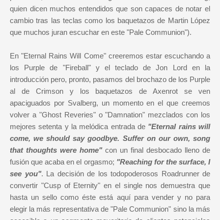
quien dicen muchos entendidos que son capaces de notar el
cambio tras las teclas como los baquetazos de Martin López
que muchos juran escuchar en este "Pale Communion").
En "Eternal Rains Will Come" creeremos estar escuchando a
los Purple de "Fireball" y el teclado de Jon Lord en la
introducción pero, pronto, pasamos del brochazo de los Purple
al de Crimson y los baquetazos de Axenrot se ven
apaciguados por Svalberg, un momento en el que creemos
volver a "Ghost Reveries" o "Damnation" mezclados con los
mejores setenta y la melódica entrada de
"Eternal rains will
come, we should say goodbye. Suffer on our own, song
that thoughts were home"
con un final desbocado lleno de
fusión que acaba en el orgasmo;
"Reaching for the surface, I
see you"
. La decisión de los todopoderosos Roadrunner de
convertir "Cusp of Eternity" en el single nos demuestra que
hasta un sello como éste está aquí para vender y no para
elegir la más representativa de "Pale Communion" sino la más