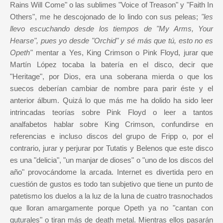
Rains Will Come" o las sublimes "Voice of Treason" y "Faith In
Others", me he descojonado de lo lindo con sus peleas;
"les
llevo escuchando desde los tiempos de "My Arms, Your
Hearse", pues yo desde "Orchid" y sé más que tú, esto no es
Opeth"
mentar a Yes, King Crimson o Pink Floyd, jurar que
Martín López tocaba la batería en el disco, decir que
"Heritage", por Dios, era una soberana mierda o que los
suecos deberían cambiar de nombre para parir éste y el
anterior álbum. Quizá lo que más me ha dolido ha sido leer
intrincadas teorías sobre Pink Floyd o leer a tantos
analfabetos hablar sobre King Crimson, confundirse en
referencias e incluso discos del grupo de Fripp o, por el
contrario, jurar y perjurar por Tutatis y Belenos que este disco
es una "delicia", "un manjar de dioses" o "uno de los discos del
año" provocándome la arcada. Internet es divertida pero en
cuestión de gustos es todo tan subjetivo que tiene un punto de
patetismo los duelos a la luz de la luna de cuatro trasnochados
que lloran amargamente porque Opeth ya no "cantan con
guturales" o tiran más de death metal. Mientras ellos pasarán