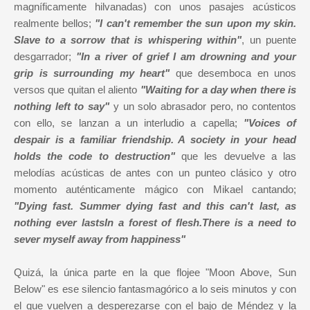
magníficamente hilvanadas) con unos pasajes acústicos
realmente bellos;
"I can't remember the sun upon my skin.
Slave to a sorrow that is whispering within"
, un puente
desgarrador;
"In a river of grief I am drowning and your
grip is surrounding my heart"
que desemboca en unos
versos que quitan el aliento
"Waiting for a day when there is
nothing left to say"
y un solo abrasador pero, no contentos
con ello, se lanzan a un interludio a capella;
"Voices of
despair is a familiar friendship. A society in your head
holds the code to destruction"
que les devuelve a las
melodías acústicas de antes con un punteo clásico y otro
momento auténticamente mágico con Mikael cantando;
"Dying fast. Summer dying fast and this can't last, as
nothing ever lastsIn a forest of flesh.There is a need to
sever myself away from happiness"
Quizá, la única parte en la que flojee "Moon Above, Sun
Below" es ese silencio fantasmagórico a lo seis minutos y con
el que vuelven a desperezarse con el bajo de Méndez y la