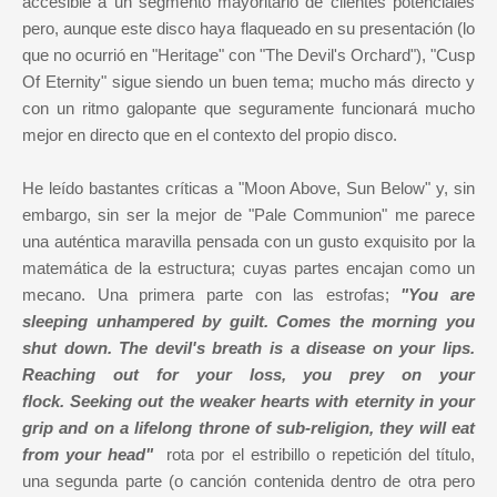
accesible a un segmento mayoritario de clientes potenciales
pero, aunque este disco haya flaqueado en su presentación (lo
que no ocurrió en "Heritage" con "The Devil's Orchard"), "Cusp
Of Eternity" sigue siendo un buen tema; mucho más directo y
con un ritmo galopante que seguramente funcionará mucho
mejor en directo que en el contexto del propio disco.
He leído bastantes críticas a "Moon Above, Sun Below" y, sin
embargo, sin ser la mejor de "Pale Communion" me parece
una auténtica maravilla pensada con un gusto exquisito por la
matemática de la estructura; cuyas partes encajan como un
mecano. Una primera parte con las estrofas;
"You are
sleeping unhampered by guilt. Comes the morning you
shut down. The devil's breath is a disease on your lips.
Reaching out for your loss, you prey on your
flock. Seeking out the weaker hearts with eternity in your
grip and on a lifelong throne of sub-religion, they will eat
from your head"
rota por el estribillo o repetición del título,
una segunda parte (o canción contenida dentro de otra pero