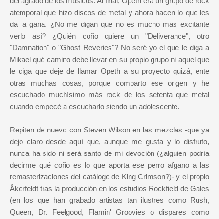
del agrado de los músicos. Al final, Opeth era un grupo de rock
atemporal que hizo discos de metal y ahora hacen lo que les
da la gana. ¿No me digan que no es mucho más excitante
verlo así? ¿Quién coño quiere un "Deliverance", otro
"Damnation" o "Ghost Reveries"? No seré yo el que le diga a
Mikael qué camino debe llevar en su propio grupo ni aquel que
le diga que deje de llamar Opeth a su proyecto quizá, ente
otras muchas cosas, porque comparto ese origen y he
escuchado muchísimo más rock de los setenta que metal
cuando empecé a escucharlo siendo un adolescente.
Repiten de nuevo con Steven Wilson en las mezclas -que ya
dejo claro desde aquí que, aunque me gusta y lo disfruto,
nunca ha sido ni será santo de mi devoción (¿alguien podría
decirme qué coño es lo que aporta ese perro afgano a las
remasterizaciones del catálogo de King Crimson?)- y el propio
Åkerfeldt tras la producción en los estudios Rockfield de Gales
(en los que han grabado artistas tan ilustres como Rush,
Queen, Dr. Feelgood, Flamin' Groovies o dispares como