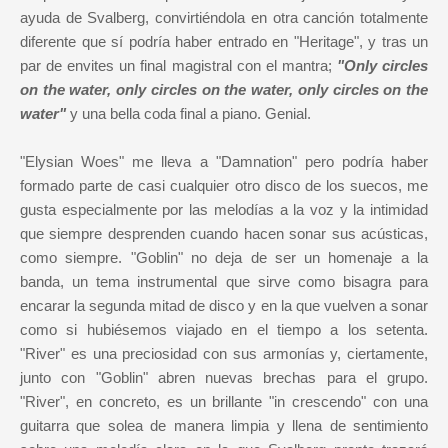
ayuda de Svalberg, convirtiéndola en otra canción totalmente
diferente que sí podría haber entrado en "Heritage", y tras un
par de envites un final magistral con el mantra;
"Only circles
on the water, o
nly circles on the water, o
nly circles on the
water
"
y una bella coda final a piano. Genial.
"Elysian Woes" me lleva a "Damnation" pero podría haber
formado parte de casi cualquier otro disco de los suecos, me
gusta especialmente por las melodías a la voz y la intimidad
que siempre desprenden cuando hacen sonar sus acústicas,
como siempre. "Goblin" no deja de ser un homenaje a la
banda, un tema instrumental que sirve como bisagra para
encarar la segunda mitad de disco y en la que vuelven a sonar
como si hubiésemos viajado en el tiempo a los setenta.
"River" es una preciosidad con sus armonías y, ciertamente,
junto con "Goblin" abren nuevas brechas para el grupo.
"River", en concreto, es un brillante "in crescendo" con una
guitarra que solea de manera limpia y llena de sentimiento