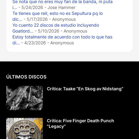
Se nota que no eres muy fan de la banda, ni puta
i...
- 5/24/2026
- Jose Hammer
Te tienes que reír, esto no es Sepultura pq lo
dic...
- 5/17/2026
- Anonymous
Yo cuento 22 discos de estudio incluyendo
Goatlord...
- 5/10/2026
- Anonymous
Estoy totalmente de acuerdo con todo lo que has
di...
- 4/23/2026
- Anonymous
ÚLTIMOS DISCOS
Crítica: Taake “En Skog av Nidstang”
Crítica: Five Finger Death Punch
"Legacy"