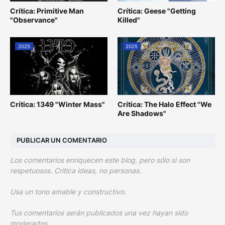
Crítica: Primitive Man
Crítica: Geese "Getting
"Observance"
Killed"
2025
2025
Crítica: 1349 "Winter Mass"
Crítica: The Halo Effect "We
Are Shadows"
PUBLICAR UN COMENTARIO
Los comentarios enriquecen este blog, pero sólo si son
respetuosos. Critica ideas, no personas.
Usa un tono amable y constructivo.
Tus comentarios serán publicados una vez hayan sido
moderados.