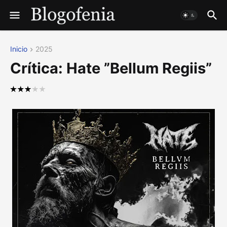
Inicio
2025
Crítica: Hate ”Bellum Regiis”