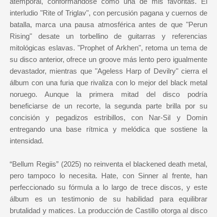
atemporal, conformándose como una de mis favoritas. El
interludio "Rite of Triglav", con percusión pagana y cuernos de
batalla, marca una pausa atmosférica antes de que "Perun
Rising" desate un torbellino de guitarras y referencias
mitológicas eslavas. "Prophet of Arkhen", retoma un tema de
su disco anterior, ofrece un groove más lento pero igualmente
devastador, mientras que "Ageless Harp of Devilry" cierra el
álbum con una furia que rivaliza con lo mejor del black metal
noruego. Aunque la primera mitad del disco podría
beneficiarse de un recorte, la segunda parte brilla por su
concisión y pegadizos estribillos, con Nar-Sil y Domin
entregando una base rítmica y melódica que sostiene la
intensidad.
“Bellum Regiis” (2025) no reinventa el blackened death metal,
pero tampoco lo necesita. Hate, con Sinner al frente, han
perfeccionado su fórmula a lo largo de trece discos, y este
álbum es un testimonio de su habilidad para equilibrar
brutalidad y matices. La producción de Castillo otorga al disco