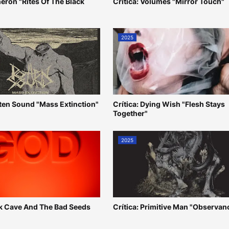
heron "Rites Of The Black
Crítica: Volumes "Mirror Touch"
2025
tten Sound "Mass Extinction"
Crítica: Dying Wish "Flesh Stays
Together"
2025
ick Cave And The Bad Seeds
Crítica: Primitive Man "Observan