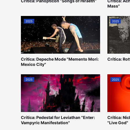
Crítica: Panopticon "Songs of Hiraeth"
Crítica: Ac
Mass"
2025
2025
Crítica: Depeche Mode "Memento Mori:
Crítica: Ro
Mexico City"
2025
2025
Crítica: Pedestal for Leviathan "Enter:
Crítica: N
Vampyric Manifestation"
"Live God"