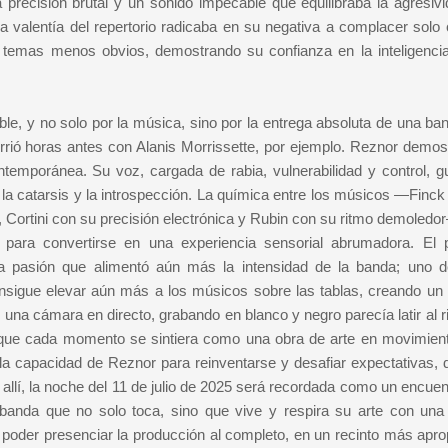
precisión brutal y un sonido impecable que equilibraba la agresivi
 La valentía del repertorio radicaba en su negativa a complacer solo
 y temas menos obvios, demostrando su confianza en la inteligenci
le, y no solo por la música, sino por la entrega absoluta de una ba
rrió horas antes con Alanis Morrissette, por ejemplo. Reznor demos
temporánea. Su voz, cargada de rabia, vulnerabilidad y control, gu
 la catarsis y la introspección. La química entre los músicos —Finck
, Cortini con su precisión electrónica y Rubin con su ritmo demoledo
para convertirse en una experiencia sensorial abrumadora. El p
a pasión que alimentó aún más la intensidad de la banda; uno 
onsigue elevar aún más a los músicos sobre las tablas, creando un 
n una cámara en directo, grabando en blanco y negro parecía latir al 
 que cada momento se sintiera como una obra de arte en movimien
e la capacidad de Reznor para reinventarse y desafiar expectativas, 
allí, la noche del 11 de julio de 2025 será recordada como un encuen
 banda que no solo toca, sino que vive y respira su arte con una
o poder presenciar la producción al completo, en un recinto más apro