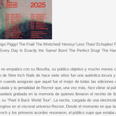
Pigs/ Piggy/ The Frail/ The Wretched/ Heresy/ Less Than/ Echoplex/ 
 Every Day Is Exactly the Same/ Burn/ The Perfect Drug/ The Ha
; no empatizo con su filosofía, su público objetivo y mucho menos 
to de Nine Inch Nails de hace siete años fue una auténtica locura 
cuando aseguran que aquel fue el mejor de todas las ediciones 
lculada y la genialidad de Reznor que, una vez más, hizo vibrar al pú
uedará grabada en la memoria de quienes llenaron el recinto de Ib
 su "Peel It Back World Tour". La noche, cargada de una electricid
ergirse en el visceral universo Reznor. Desde el momento en que la
ynch y los primeros acordes resonaron, el público supo que estaba 