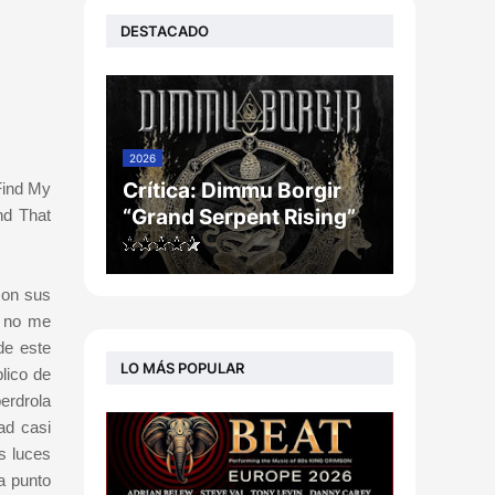
DESTACADO
2026
Crítica: Dimmu Borgir
Find My
“Grand Serpent Rising”
nd That
con sus
y no me
de este
LO MÁS POPULAR
blico de
erdrola
ad casi
s luces
a punto