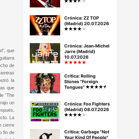
Crónica: ZZ TOP
(Madrid) 20.07.2026
Crónica: Jean‐Michel
nd", que
Jarre (Madrid)
10.07.2026
uitarra
echo de
ientras
Crítica: Rolling
stró la
Stones "Foreign
Tongues"
cas que
de "The
rajo un
Crónica: Foo Fighters
(Madrid) 08.07.2026
espués,
cto. La
 cierre
Crítica: Garbage "Not
 fin de
Your Kind Of People"