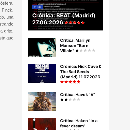
ósfera,
2026
 Finck,
Crónica: BEAT (Madrid)
do, una
27.06.2026
strando
a grito,
ista que
Crítica: Marilyn
Manson "Born
Villain"
Crónica: Nick Cave &
The Bad Seeds
(Madrid) 11.07.2026
Crítica: Havok "V"
Crítica: Haken "in a
fever dream"