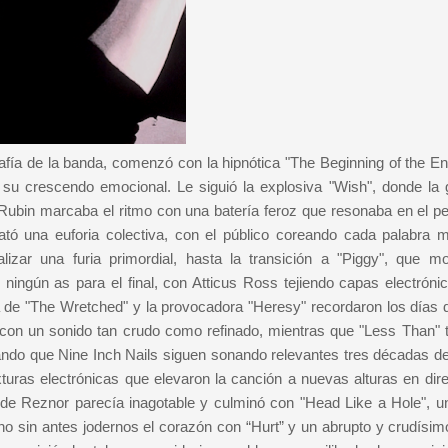
grafía de la banda, comenzó con la hipnótica "The Beginning of the E
 su crescendo emocional. Le siguió la explosiva "Wish", donde la g
s Rubin marcaba el ritmo con una batería feroz que resonaba en el p
ató una euforia colectiva, con el público coreando cada palabra m
lizar una furia primordial, hasta la transición a "Piggy", que mo
 ningún as para el final, con Atticus Ross tejiendo capas electróni
 de "The Wretched" y la provocadora "Heresy" recordaron los días 
 con un sonido tan crudo como refinado, mientras que "Less Than" t
ndo que Nine Inch Nails siguen sonando relevantes tres décadas d
turas electrónicas que elevaron la canción a nuevas alturas en dire
 de Reznor parecía inagotable y culminó con "Head Like a Hole", un
no sin antes jodernos el corazón con “Hurt” y un abrupto y crudísimo