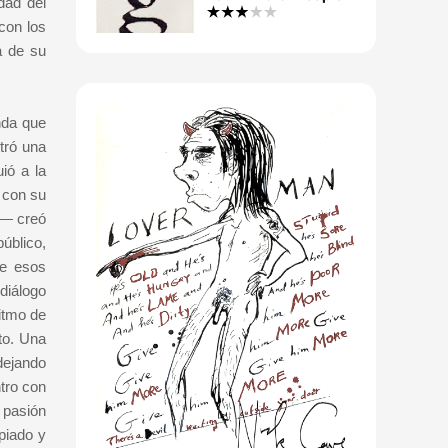
dad del
 con los
a de su
nda que
tró una
ió a la
 con su
r— creó
úblico,
de esos
diálogo
ritmo de
to. Una
dejando
tro con
 pasión
piado y