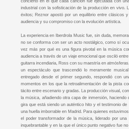
concierto en el que cada canción fue ejecutada con una 
industrial con la sofisticación de la producción en vivo.
éxitos; Reznor apostó por un equilibrio entre clásicos
audiencia y su compromiso con la evolución artística.
La experiencia en Iberdrola Music fue, sin duda, memorab
no se conforma con ser un acto nostálgico, como sí ocu
vez más por qué es una figura pivotal en la música con
audiencia a través de un viaje emocional que osciló entre
guitarra incendiaria, Ross con su maestría en atmósferas
un espectáculo que trascendió lo meramente musical 
entregado desde el primer segundo, respondió con un
momentos en los que la retroalimentación de la pista c
tácito entre escenario y gradas. La producción visual, co
la música, añadiendo otra capa de inmersión, haciendo
gira que está siendo un auténtico hito y el testimonio d
una huella imborrable en Madrid. Para quienes estuvimos 
el poder transformador de la música, liderado por una
inquebrantable y en la que el único punto negativo fue n