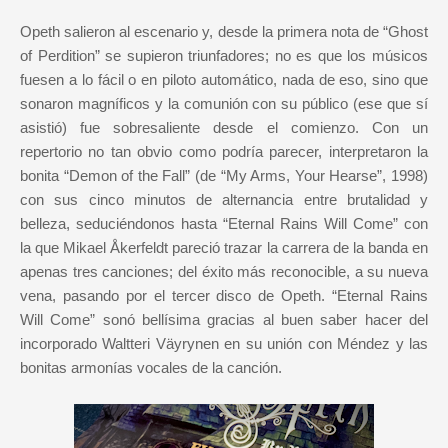
Opeth salieron al escenario y, desde la primera nota de “Ghost
of Perdition” se supieron triunfadores; no es que los músicos
fuesen a lo fácil o en piloto automático, nada de eso, sino que
sonaron magníficos y la comunión con su público (ese que sí
asistió) fue sobresaliente desde el comienzo. Con un
repertorio no tan obvio como podría parecer, interpretaron la
bonita “Demon of the Fall” (de “My Arms, Your Hearse”, 1998)
con sus cinco minutos de alternancia entre brutalidad y
belleza, seduciéndonos hasta “Eternal Rains Will Come” con
la que Mikael Åkerfeldt pareció trazar la carrera de la banda en
apenas tres canciones; del éxito más reconocible, a su nueva
vena, pasando por el tercer disco de Opeth. “Eternal Rains
Will Come” sonó bellísima gracias al buen saber hacer del
incorporado Waltteri Väyrynen en su unión con Méndez y las
bonitas armonías vocales de la canción.