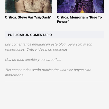
Crítica: Steve Vai "Vai/Gash"
Crítica: Memoriam "Rise To
Power"
PUBLICAR UN COMENTARIO
Los comentarios enriquecen este blog, pero sólo si son
respetuosos. Critica ideas, no personas.
Usa un tono amable y constructivo.
Tus comentarios serán publicados una vez hayan sido
moderados.