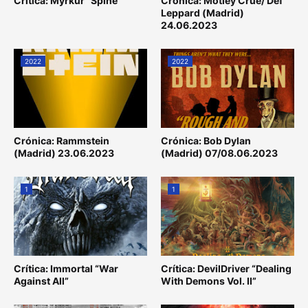
Crítica: Myrkur “Spine”
Crónica: Mötley Crüe/ Def
Leppard (Madrid)
24.06.2023
2022
2022
Crónica: Rammstein
Crónica: Bob Dylan
(Madrid) 23.06.2023
(Madrid) 07/08.06.2023
1
1
Crítica: Immortal “War
Crítica: DevilDriver “Dealing
Against All”
With Demons Vol. II”