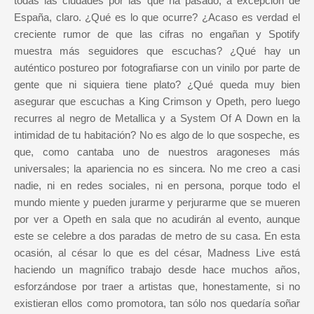
todas las ciudades por las que ha pasado, a excepción de
España, claro. ¿Qué es lo que ocurre? ¿Acaso es verdad el
creciente rumor de que las cifras no engañan y Spotify
muestra más seguidores que escuchas? ¿Qué hay un
auténtico postureo por fotografiarse con un vinilo por parte de
gente que ni siquiera tiene plato? ¿Qué queda muy bien
asegurar que escuchas a King Crimson y Opeth, pero luego
recurres al negro de Metallica y a System Of A Down en la
intimidad de tu habitación? No es algo de lo que sospeche, es
que, como cantaba uno de nuestros aragoneses más
universales; la apariencia no es sincera. No me creo a casi
nadie, ni en redes sociales, ni en persona, porque todo el
mundo miente y pueden jurarme y perjurarme que se mueren
por ver a Opeth en sala que no acudirán al evento, aunque
este se celebre a dos paradas de metro de su casa. En esta
ocasión, al césar lo que es del césar, Madness Live está
haciendo un magnífico trabajo desde hace muchos años,
esforzándose por traer a artistas que, honestamente, si no
existieran ellos como promotora, tan sólo nos quedaría soñar