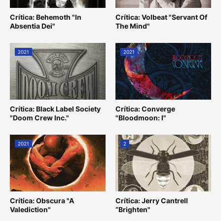
Crítica: Behemoth "In
Crítica: Volbeat "Servant Of
Absentia Dei"
The Mind"
2021
2021
Crítica: Black Label Society
Crítica: Converge
"Doom Crew Inc."
"Bloodmoon: I"
2021
2
Crítica: Obscura "A
Crítica: Jerry Cantrell
Valediction"
“Brighten"