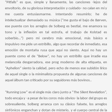
“Pitfalls” es que, simple y llanamente, las canciones -lejos del
envoltorio, de su gloriosa interpretación y cuidado- no calan en mí y
me cuesta entusiasmarme. Intentando resumirlo; he de
intelectualizar demasiado su música (“me gusta el bajo de Børven,
ese puente con los arreglos de Solberg es bestial, me enamora su
tono y la inflexión en tal estrofa, el trabajo de Kolstad es
soberbio…”) pero mi cerebro más emocional, más básico e
impulsivo me pide un estribillo, algo que recordar de inmediato, esa
emoción de montaña rusa que aquí no siento. Aquí no hay un
puente como el de “Below”, no hay un estribillo que irradie esa
melancolía desgarradora, ese prog moderno de alta etiqueta, en
“Aphelion” siento la calidad, pero echo de menos ese subidón lírico
de aquel single o la minimalista propuesta de algunas canciones de
aquel álbum tan criticado por su seguidores más bovinos..
“Running Low” es el single más claro junto a “The Silent Revelation”,
todo encaja y -a pesar de los coros más obvios- la labor del grupo es
sobresaliente, Solberg arranca con su clásico falsete, los arreglos
sinfónicos enganchan y dotan de misterio, y el cuerpo central de la