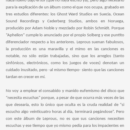
nada nuevo bajo el sol (que no haya escrito ya), pero algo necesario
para la explicación de un álbum como el que nos ocupa, grabado en
tres estudios diferentes: los Ghost Ward Studios en Suecia, Ocean
Sound Recordings y Cederberg Studios, ambos en Noruega,
producido por Adam Noble y mezclado por Robin Schmidt. Porque
“Aphelion” cumple lo anunciado por el propio Solberg y ese puntito
diferenciador respecto a los anteriores. Leprous suenan fabulosos,
la producción es una maravilla y el mimo en las canciones es
notable, no sólo están trabajadas, sino que los arreglos (tanto
sinfónicos, electrónicos, como los juegos de voces) denotan un
cuidado inusitado, pero -al mismo tiempo- siento que las canciones
tardan en crecer en mí.
No voy a emplear el consabido y manido eufemismo del disco que
“necesita escuchas” porque, a pesar de que ocurra más veces de las
que desearía, esto lo único que oculta es la cruda realidad de “si
escucho algo veinticuatro horas al día, terminará pegándose”. Pero
con este álbum de Leprous, no es que sus canciones necesiten
escuchas y ese tiempo que yo mismo pedía para los impacientes en