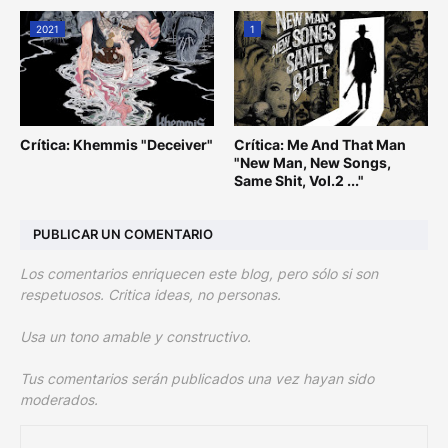
2021
1
Crítica: Khemmis "Deceiver"
Crítica: Me And That Man
"New Man, New Songs,
Same Shit, Vol.2 ..."
PUBLICAR UN COMENTARIO
Los comentarios enriquecen este blog, pero sólo si son
respetuosos. Critica ideas, no personas.
Usa un tono amable y constructivo.
Tus comentarios serán publicados una vez hayan sido
moderados.