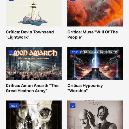
Crítica: Devin Townsend
Crítica: Muse "Will Of The
"Lightwork"
People"
1
2021
Crítica: Amon Amarth "The
Crítica: Hypocrisy
Great Heathen Army"
"Worship"
2021
2