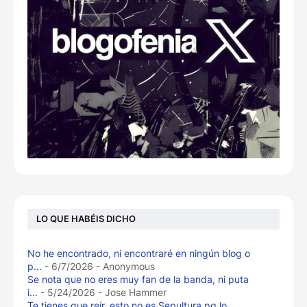
LO QUE HABÉIS DICHO
No he encontrado, ni encontraré en ningún blog o
p...
- 6/7/2026
- Anonymous
Se nota que no eres muy fan de la banda, ni puta
i...
- 5/24/2026
- Jose Hammer
Te tienes que reír, esto no es Sepultura pq lo