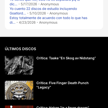
dic...
- 5/17/2026
- Anonymous
Yo cuento 22 discos de estudio incluyendo
Goatlord...
- 5/10/2026
- Anonymous
Estoy totalmente de acuerdo con todo lo que has
di...
- 4/23/2026
- Anonymous
ÚLTIMOS DISCOS
Crítica: Taake “En Skog av Nidstang”
Crítica: Five Finger Death Punch
"Legacy"
Crítica: Haken "in a fever dream"