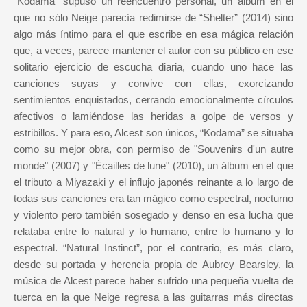
“Kodama” supuso un reencuentro personal, un álbum en el
que no sólo Neige parecía redimirse de “Shelter” (2014) sino
algo más íntimo para el que escribe en esa mágica relación
que, a veces, parece mantener el autor con su público en ese
solitario ejercicio de escucha diaria, cuando uno hace las
canciones suyas y convive con ellas, exorcizando
sentimientos enquistados, cerrando emocionalmente círculos
afectivos o lamiéndose las heridas a golpe de versos y
estribillos. Y para eso, Alcest son únicos, “Kodama” se situaba
como su mejor obra, con permiso de "Souvenirs d'un autre
monde" (2007) y "Écailles de lune" (2010), un álbum en el que
el tributo a Miyazaki y el influjo japonés reinante a lo largo de
todas sus canciones era tan mágico como espectral, nocturno
y violento pero también sosegado y denso en esa lucha que
relataba entre lo natural y lo humano, entre lo humano y lo
espectral. “Natural Instinct”, por el contrario, es más claro,
desde su portada y herencia propia de Aubrey Bearsley, la
música de Alcest parece haber sufrido una pequeña vuelta de
tuerca en la que Neige regresa a las guitarras más directas