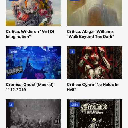
Crítica: Wilderun "Veil Of
Crítica: Abigail Williams
Imagination"
"Walk Beyond The Dark"
2019
2
Crónica: Ghost (Madrid)
Crítica: Cyhra "No Halos In
11.12.2019
Hell"
2
2019