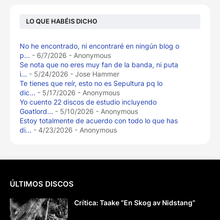
LO QUE HABÉIS DICHO
No he encontrado, ni encontraré en ningún blog o
p...
- 6/7/2026
- Anonymous
Se nota que no eres muy fan de la banda, ni puta
i...
- 5/24/2026
- Jose Hammer
Te tienes que reír, esto no es Sepultura pq lo
dic...
- 5/17/2026
- Anonymous
Yo cuento 22 discos de estudio incluyendo
Goatlord...
- 5/10/2026
- Anonymous
Estoy totalmente de acuerdo con todo lo que has
di...
- 4/23/2026
- Anonymous
ÚLTIMOS DISCOS
Crítica: Taake “En Skog av Nidstang”