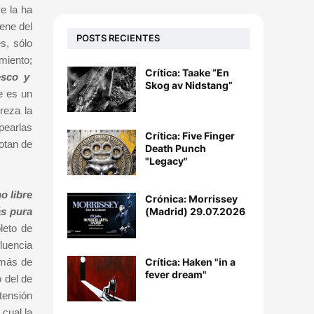
e la ha
ene del
POSTS RECIENTES
s, sólo
miento;
Crítica: Taake “En
esco y
Skog av Nidstang”
e es un
reza la
lpearlas
Crítica: Five Finger
otan de
Death Punch
"Legacy"
o libre
Crónica: Morrissey
(Madrid) 29.07.2026
ás pura
leto de
luencia
Crítica: Haken "in a
 más de
fever dream"
 del de
tensión
 cual la