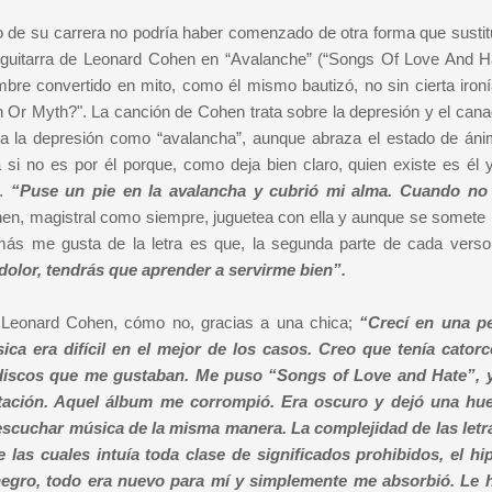
io de su carrera no podría haber comenzado de otra forma que susti
a guitarra de Leonard Cohen en “Avalanche” (“Songs Of Love And H
bre convertido en mito, como él mismo bautizó, no sin cierta ironí
an Or Myth?". La canción de Cohen trata sobre la depresión y el cana
a la depresión como “avalancha”, aunque abraza el estado de áni
 si no es por él porque, como deja bien claro, quien existe es él 
e.
“Puse un pie en la avalancha y cubrió mi alma. Cuando no 
hen, magistral como siempre, juguetea con ella y aunque se somete 
ás me gusta de la letra es que, la segunda parte de cada verso
 dolor, tendrás que aprender a servirme bien”.
 a Leonard Cohen, cómo no, gracias a una chica;
“Crecí en una p
ica era difícil en el mejor de los casos. Creo que tenía cator
discos que me gustaban. Me puso “Songs of Love and Hate”, 
ación. Aquel álbum me corrompió. Era oscuro y dejó una hue
escuchar música de la misma manera. La complejidad de las letr
las cuales intuía toda clase de significados prohibidos, el hi
y negro, todo era nuevo para mí y simplemente me absorbió. Le 