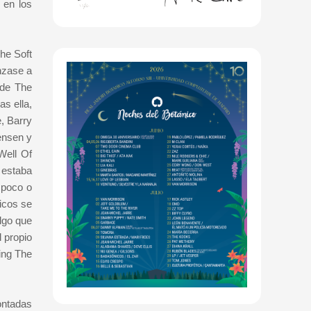
 en los
he Soft
nzase a
 de The
s ella,
, Barry
ensen y
Well Of
 estaba
 poco o
icos se
lgo que
 propio
ring The
ontadas