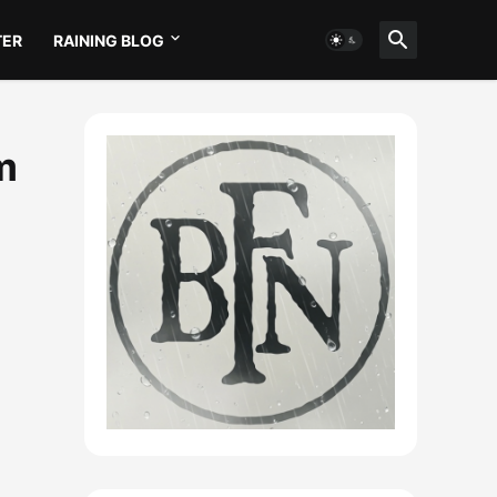
TER
RAINING BLOG
m