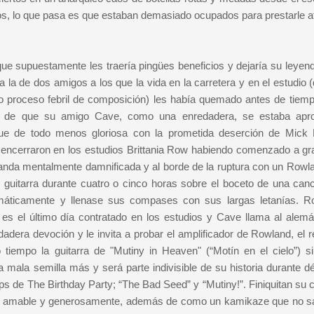
os, lo que pasa es que estaban demasiado ocupados para prestarle a
ue supuestamente les traería pingües beneficios y dejaría su leyend
la de dos amigos a los que la vida en la carretera y en el estudio (
no proceso febril de composición) les había quemado antes de tiemp
ó de que su amigo Cave, como una enredadera, se estaba apr
 fue de todo menos gloriosa con la prometida deserción de Mick
e encerraron en los estudios Brittania Row habiendo comenzado a gr
banda mentalmente damnificada y al borde de la ruptura con un Rowl
uitarra durante cuatro o cinco horas sobre el boceto de una canc
emáticamente y llenase sus compases con sus largas letanías. R
s el último día contratado en los estudios y Cave llama al alemá
adera devoción y le invita a probar el amplificador de Rowland, el r
 tiempo la guitarra de "Mutiny in Heaven" (“Motín en el cielo”) s
ala semilla más y será parte indivisible de su historia durante d
Eps de The Birthday Party; “The Bad Seed” y “Mutiny!”. Finiquitan su 
gó amable y generosamente, además de como un kamikaze que no sa