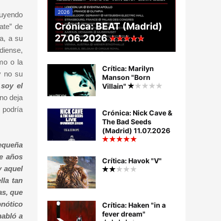
2026
tuyendo
Crónica: BEAT (Madrid)
ate” de
27.06.2026
a, a su
diense,
mo o la
Crítica: Marilyn
y no su
Manson "Born
soy el
Villain"
no deja
 podría
Crónica: Nick Cave &
The Bad Seeds
(Madrid) 11.07.2026
equeña
ce años
Crítica: Havok "V"
y aquel
lla tan
as, que
pnótico
Crítica: Haken "in a
fever dream"
habló a