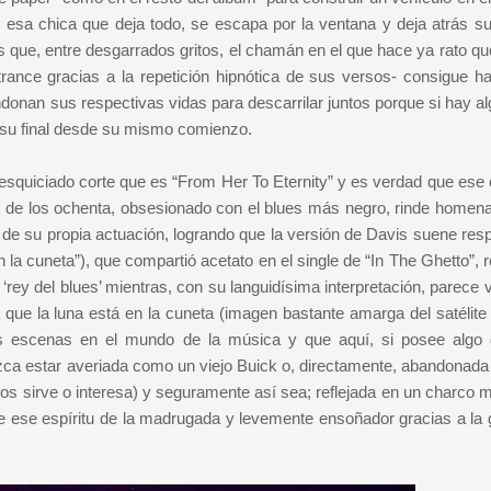
e esa chica que deja todo, se escapa por la ventana y deja atrás su
 es que, entre desgarrados gritos, el chamán en el que hace ya rato q
trance gracias a la repetición hipnótica de sus versos- consigue h
andonan sus respectivas vidas para descarrilar juntos porque si hay 
o su final desde su mismo comienzo.
esquiciado corte que es “From Her To Eternity” y es verdad que ese e
de los ochenta, obsesionado con el blues más negro, rinde homena
o de su propia actuación, logrando que la versión de Davis suene res
 en la cuneta”), que compartió acetato en el single de “In The Ghetto”,
ey del blues’ mientras, con su languidísima interpretación, parece v
que la luna está en la cuneta (imagen bastante amarga del satélite
cas escenas en el mundo de la música y que aquí, si posee algo
zca estar averiada como un viejo Buick o, directamente, abandonada
os sirve o interesa) y seguramente así sea; reflejada en un charco m
 ese espíritu de la madrugada y levemente ensoñador gracias a la g