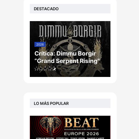
DESTACADO
2026
Crítica: Dimmu Borgir
“Grand Serpent Rising”
LO MÁS POPULAR