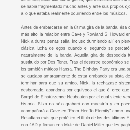
se había fragmentado mucho antes y ante sus propios oj
a lo que estaba realmente ocurriendo entre los músicos.
Antes de embarcarse en la última gira de la banda, ésa q
más alto, la relación entre Cave y Rowland S. Howard era 
Nick a duras penas salía, incluso durmiendo allí en ple
clásica lucha de egos cuando el segundo se percat
naturalmente de la banda. Aquella gira de despedida
sustituido por Des Tener. Tras el desastre económico s
los también míticos Hansa. The Birthday Party era una 
se quejaba amargamente de estar grabando su pista de g
terminar para que su amigo, Nick, la rechazase sist
desbordado, abandona por equívoco el que él cree que e
Bargel de Einstürzende Neubauten por el cual siente verd
historia. Blixa no sólo grabará con maestría y en poco
acompañará a Cave en “From Her To Eternity” como una m
Resultaba más que profético el título de los dos últimos 
con 4AD y firman con Mute de Daniel Miller que les pa