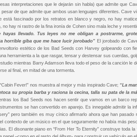
 esas interpretaciones que le dejarán sin habla) que admite que Cav
a pesar de que admite que ambos usan lenguajes diferentes. Cave vi
e está fascinado por los retratos en blanco y negro, no hay matice
o hay ni rastro de la fina ironía de Cohen sino mala leche y resenti
 hayas llevado. Tus leyes no me obligan a postrarme, grot
a horrible giba que me hace lucir jorobado”
El jorobado de Cav
envoltorio estético de los Bad Seeds con Harvey golpeando con fie
n una herramienta a la que rasgar, tensar y destensar sus cuerdas, go
studio mientras Barry Adamson lleva todo el peso de la canción le d
e al final, en mitad de una tormenta.
y “Cabin Fever!” nos muestra al mejor y más inspirado Cave;
“La man
etoca su propia barba y raciona la cecina, talla su pata de la m
entras los Bad Seeds nos hacen sentir que vamos en un barco rep
strumentos se han convertido en aparejo. Es innegable admitir la inf
sery” pero también es muy cínico afirmarlo ahora que han pasado
en el contexto de un músico en el que seguramente no había más peso
cias.
El disonante piano en “From Her To Eternity” construye toda la 
e papel –como en el resto del álbum- para construir un vehículo en el