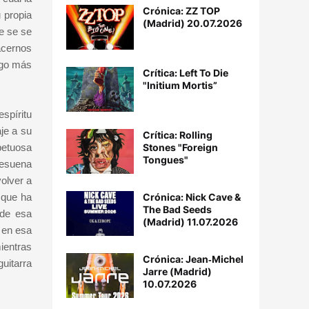
Crónica: ZZ TOP
 propia
(Madrid) 20.07.2026
ue se se
acernos
algo más
Crítica: Left To Die
"Initium Mortis”
spíritu
je a su
Crítica: Rolling
Stones "Foreign
petuosa
Tongues"
 resuena
olver a
Crónica: Nick Cave &
 que ha
The Bad Seeds
 de esa
(Madrid) 11.07.2026
 en esa
ientras
Crónica: Jean‐Michel
uitarra
Jarre (Madrid)
10.07.2026