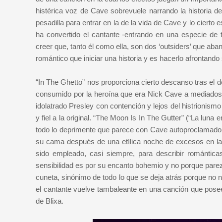
histérica voz de Cave sobrevuele narrando la historia d
pesadilla para entrar en la de la vida de Cave y lo cierto
ha convertido el cantante -entrando en una especie de 
creer que, tanto él como ella, son dos ‘outsiders’ que ab
romántico que iniciar una historia y es hacerlo afrontand
“In The Ghetto” nos proporciona cierto descanso tras el d
consumido por la heroína que era Nick Cave a mediados 
idolatrado Presley con contención y lejos del histrionism
y fiel a la original. “The Moon Is In The Gutter” (“La luna
todo lo deprimente que parece con Cave autoproclamado ‘r
su cama después de una etílica noche de excesos en la 
sido empleado, casi siempre, para describir románti
sensibilidad es por su encanto bohemio y no porque pare
cuneta, sinónimo de todo lo que se deja atrás porque no n
el cantante vuelve tambaleante en una canción que posee
de Blixa.