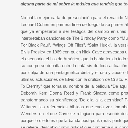
alguna parte de mí sobre la música que tendría que to
No había mejor carta de presentación para el renacido Ni
Leonard Cohen en primera línea de fuego de su primer ál
que ya empezaron a ser testigos del cambio en unas a
interpretaban canciones de The Birthday Party como “M
For Black Paul”, “Wings Off Flies”, “Saint Huck”, la ve
Elvis Presley en 1969 con quien Nick Cave atravesaba un
el escenario, el hijo de América, que lo había tenido t
su cuerpo se debatía entre la catársis de toda actuació
por culpa de una pantagruélica dieta y el uso y abuso d
últimas actuaciones de Elvis con la crufixión de Cristo. 
To Eternity” que toma su nombre de la película “De aquí
Deborah Kerr, Donna Reed y Frank Sinatra como protagon
transformando su significado; “De ella a la eternidad”
Williams, las referencias bíblicas que cada vez tomab
Wenders en el que Cave se refugiaría para escribir des
porque lo cierto es que la banda post-punk (más punk que
se refiere, describió como gótica) que convertía sus con