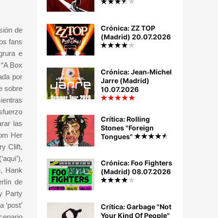
Crónica: ZZ TOP
sión de
(Madrid) 20.07.2026
os fans
grura e
 “A Box
Crónica: Jean‐Michel
ada por
Jarre (Madrid)
e sobre
10.07.2026
ientras
sfuerzo
Crítica: Rolling
rar las
Stones "Foreign
From Her
Tongues"
 Clift,
aquí’),
Crónica: Foo Fighters
e, Hank
(Madrid) 08.07.2026
rlín de
y Party
 ‘post’
Crítica: Garbage "Not
Your Kind Of People"
cenario