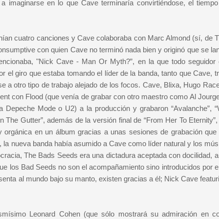
gar a imaginarse en lo que Cave terminaría convirtiéndose, el tiempo
 tenían cuatro canciones y Cave colaboraba con Marc Almond (sí, de T
Consumptive con quien Cave no terminó nada bien y originó que se la
 mencionaba, "Nick Cave - Man Or Myth?”, en la que todo seguidor
el giro que estaba tomando el líder de la banda, tanto que Cave, tra
e a otro tipo de trabajo alejado de los focos.
Cave, Blixa, Hugo Race
ent con Flood (que venía de grabar con otro maestro como Al Jourg
 a Depeche Mode o U2) a la producción y grabaron “Avalanche”, “
n The Gutter”, además de la versión final de “From Her To Eternity”,
 y orgánica en un álbum gracias a unas sesiones de grabación que
y, la nueva banda había asumido a Cave como líder natural y los mús
ocracia, The Bads Seeds era una dictadura aceptada con docilidad, a
que los Bad Seeds no son el acompañamiento sino introducidos por el
esenta al mundo bajo su manto, existen gracias a él; Nick Cave featu
mismísimo Leonard Cohen (que sólo mostrará su admiración en c