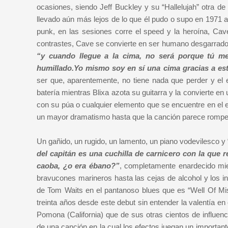
ocasiones, siendo Jeff Buckley y su “Hallelujah” otra de
llevado aún más lejos de lo que él pudo o supo en 1971 
punk, en las sesiones corre el speed y la heroína, Cav
contrastes, Cave se convierte en ser humano desgarrado, n
“y cuando llegue a la cima, no será porque tú me
humillado.Yo mismo soy en sí una cima gracias a est
ser que, aparentemente, no tiene nada que perder y el 
batería mientras Blixa azota su guitarra y la convierte e
con su púa o cualquier elemento que se encuentre en el e
un mayor dramatismo hasta que la canción parece rompers
Un gañido, un rugido, un lamento, un piano vodevilesco 
del capitán es una cuchilla de carnicero con la que r
caoba, ¿o era ébano?”
, completamente enardecido mi
bravucones marineros hasta las cejas de alcohol y los in
de Tom Waits en el pantanoso blues que es “Well Of Mi
treinta años desde este debut sin entender la valentía 
Pomona (California) que de sus otras cientos de influen
de una canción en la cual los efectos juegan un important