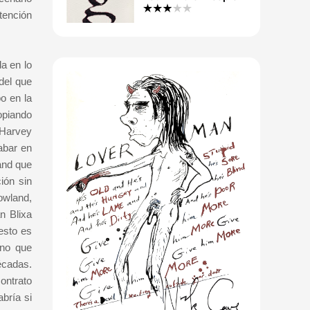
tención
a en lo
del que
o en la
opiando
 Harvey
abar en
and que
ión sin
owland,
n Blixa
esto es
ino que
écadas.
contrato
bría si