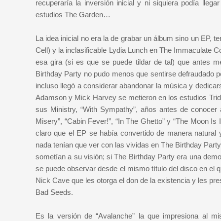
recuperaría la inversión inicial y ni siquiera podía lle
estudios The Garden…
La idea inicial no era la de grabar un álbum sino un EP,
Cell) y la inclasificable Lydia Lunch en The Immaculate 
esa gira (si es que se puede tildar de tal) que antes
Birthday Party no pudo menos que sentirse defraudado por 
incluso llegó a considerar abandonar la música y dedicars
Adamson y Mick Harvey se metieron en los estudios Trid
sus Ministry, “With Sympathy”, años antes de conocer
Misery”, “Cabin Fever!”, “In The Ghetto” y “The Moon Is I
claro que el EP se había convertido de manera natural
nada tenían que ver con las vividas en The Birthday Part
sometían a su visión; si The Birthday Party era una dem
se puede observar desde el mismo título del disco en el 
Nick Cave que les otorga el don de la existencia y les pr
Bad Seeds.
Es la versión de “Avalanche” la que impresiona al 