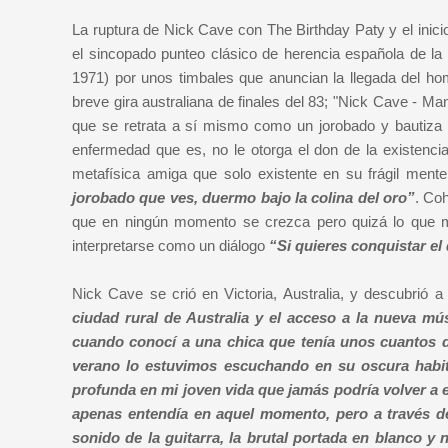
La ruptura de Nick Cave con The Birthday Paty y el inic
el sincopado punteo clásico de herencia española de l
1971) por unos timbales que anuncian la llegada del hom
breve gira australiana de finales del 83; "Nick Cave - M
que se retrata a sí mismo como un jorobado y bautiza 
enfermedad que es, no le otorga el don de la existencia
metafísica amiga que solo existente en su frágil ment
jorobado que ves, duermo bajo la colina del oro”
. Co
que en ningún momento se crezca pero quizá lo que m
interpretarse como un diálogo
“Si quieres conquistar el
Nick Cave se crió en Victoria, Australia, y descubrió
ciudad rural de Australia y el acceso a la nueva mús
cuando conocí a una chica que tenía unos cuantos 
verano lo estuvimos escuchando en su oscura habit
profunda en mi joven vida que jamás podría volver a 
apenas entendía en aquel momento, pero a través de 
sonido de la guitarra, la brutal portada en blanco 