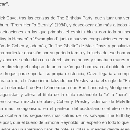
car”.
ck Cave, tras las cenizas de The Birthday Party, que situar una ver
bum, “From Her To Eternity” (1984), y descolocar aún más a todos l
ctuaciones en las que primaba el espíritu blues con toda su ne
utiny In Heaven” o “Swampland” junto a nuevas composiciones como
rsión de Cohen y, además, “In The Ghetto” de Mac Davis y populariz
a particular obsesión por su período tardío y la lucha de ese hombr
odo y ahora se enfundaba en estrechísimos monos y sudaba a mares m
n en directo y el colapso de un corazón que bombeaba al doble de e
e drogas para soportar su propia existencia, Cave llegaría a compa
Para colmo, el clásico inmortalizado por Presley sería el single de “
 a la eternidad” de Fred Zinnermann con Burt Lancaster, Montgomery
istas y altera el título de la cinta restándole la “e” a “here” (‘
 Pero si esa mezcla de blues, Cohen y Presley, además de Melvill
an más protagonismo en el panteón del australiano o el eterno Be
colocaba a los seguidores más cafres de los salvajes The Birthda
 post, que el bueno de Simone Reynolds, un experto en todo lo que a
ciertos en un anárquico caos de botellas rotas y meadas desde el es