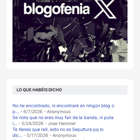
LO QUE HABÉIS DICHO
No he encontrado, ni encontraré en ningún blog o
p...
- 6/7/2026
- Anonymous
Se nota que no eres muy fan de la banda, ni puta
i...
- 5/24/2026
- Jose Hammer
Te tienes que reír, esto no es Sepultura pq lo
dic...
- 5/17/2026
- Anonymous