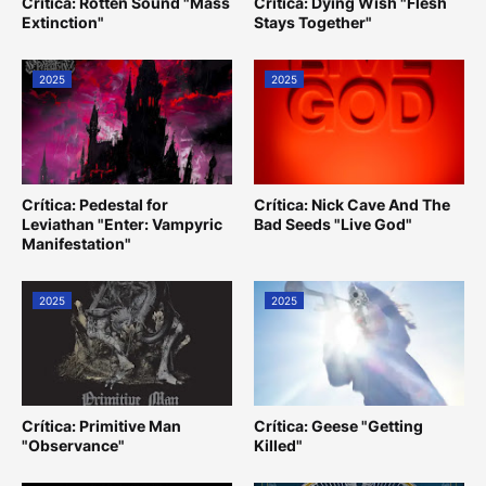
Crítica: Rotten Sound "Mass
Crítica: Dying Wish "Flesh
Extinction"
Stays Together"
2025
2025
Crítica: Pedestal for
Crítica: Nick Cave And The
Leviathan "Enter: Vampyric
Bad Seeds "Live God"
Manifestation"
2025
2025
Crítica: Primitive Man
Crítica: Geese "Getting
"Observance"
Killed"