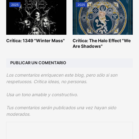
2025
2025
Crítica: 1349 "Winter Mass"
Crítica: The Halo Effect "We
Are Shadows"
PUBLICAR UN COMENTARIO
Los comentarios enriquecen este blog, pero sólo si son
respetuosos. Critica ideas, no personas.
Usa un tono amable y constructivo.
Tus comentarios serán publicados una vez hayan sido
moderados.