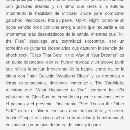
con guitarras afiladas y un ritmo que invita a la euforia,
mostrando la habilidad de Michael Bruce para componer
ganchos infecciosos. Por su parte, "Up All Night" combina un
doble sentido lírico con una energía punk que recuerda a los
momentos más desenfadados de la banda, mientras que "Kill
the Flies" despliega una teatralidad excéntrica, con un
torbellino de guitarras incendiarias que capturan la esencia del
shock rock. "Crap That Gets in the Way of Your Dreams" es
un punto destacado, con su humor mordaz y un groove punk
que refleja la actitud irreverente de la banda, como da en la
diana con "Inter Galactic Vagabond Blues" y su armónica y
letras extravagantes, rindiendo homenaje a The Yardbirds,
mientras que "What Happened to You" incorpora los riffs
póstumos de Glen Buxton, creando un puente emocional entre
el pasado y el presente. Finalmente, "See You on the Other
Side" cierra el álbum con una nota melancólica y sincera,
donde Cooper reflexiona sobre la mortalidad y la hermandad,
dejando una impresión duradera de unión y legado.