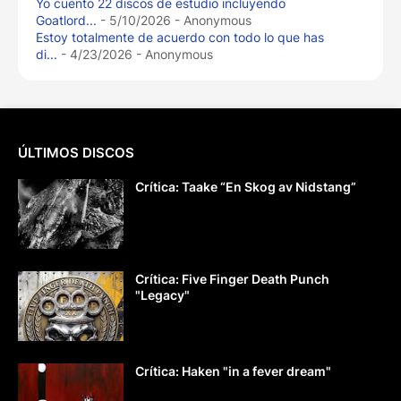
Yo cuento 22 discos de estudio incluyendo
Goatlord...
- 5/10/2026
- Anonymous
Estoy totalmente de acuerdo con todo lo que has
di...
- 4/23/2026
- Anonymous
ÚLTIMOS DISCOS
Crítica: Taake “En Skog av Nidstang”
Crítica: Five Finger Death Punch
"Legacy"
Crítica: Haken "in a fever dream"