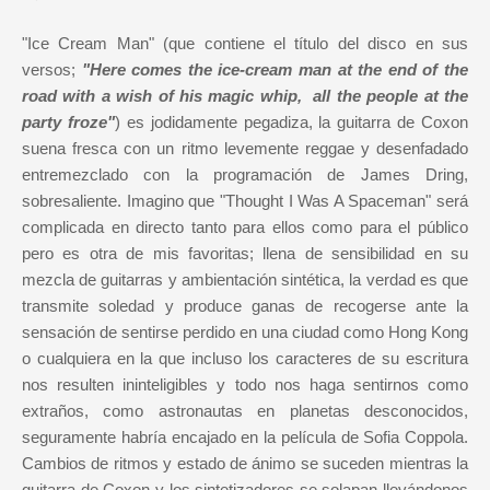
"Ice Cream Man" (que contiene el título del disco en sus
versos;
"Here comes the ice-cream man at the end of the
road with a wish of his magic whip, all the people at the
party froze"
) es jodidamente pegadiza, la guitarra de Coxon
suena fresca con un ritmo levemente reggae y desenfadado
entremezclado con la programación de James Dring,
sobresaliente. Imagino que "Thought I Was A Spaceman" será
complicada en directo tanto para ellos como para el público
pero es otra de mis favoritas; llena de sensibilidad en su
mezcla de guitarras y ambientación sintética, la verdad es que
transmite soledad y produce ganas de recogerse ante la
sensación de sentirse perdido en una ciudad como Hong Kong
o cualquiera en la que incluso los caracteres de su escritura
nos resulten ininteligibles y todo nos haga sentirnos como
extraños, como astronautas en planetas desconocidos,
seguramente habría encajado en la película de Sofia Coppola.
Cambios de ritmos y estado de ánimo se suceden mientras la
guitarra de Coxon y los sintetizadores se solapan llevándonos