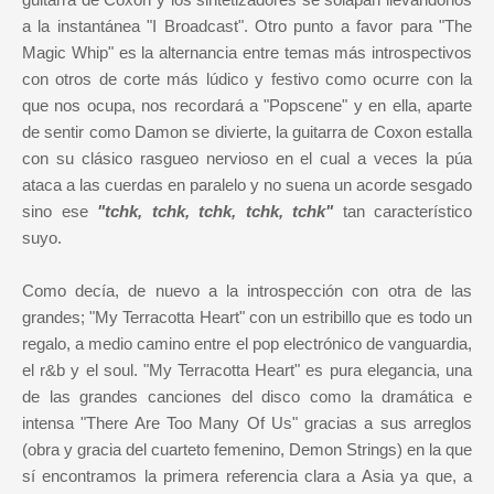
a la instantánea "I Broadcast". Otro punto a favor para "The
Magic Whip" es la alternancia entre temas más introspectivos
con otros de corte más lúdico y festivo como ocurre con la
que nos ocupa, nos recordará a "Popscene" y en ella, aparte
de sentir como Damon se divierte, la guitarra de Coxon estalla
con su clásico rasgueo nervioso en el cual a veces la púa
ataca a las cuerdas en paralelo y no suena un acorde sesgado
sino ese
"tchk, tchk, tchk, tchk, tchk"
tan característico
suyo.
Como decía, de nuevo a la introspección con otra de las
grandes; "My Terracotta Heart" con un estribillo que es todo un
regalo, a medio camino entre el pop electrónico de vanguardia,
el r&b y el soul. "My Terracotta Heart" es pura elegancia, una
de las grandes canciones del disco como la dramática e
intensa "There Are Too Many Of Us" gracias a sus arreglos
(obra y gracia del cuarteto femenino, Demon Strings) en la que
sí encontramos la primera referencia clara a Asia ya que, a