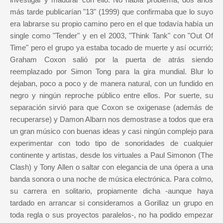
más tarde publicarían "13" (1999) que confirmaba que lo suyo
era labrarse su propio camino pero en el que todavía había un
single como "Tender" y en el 2003, "Think Tank" con "Out Of
Time" pero el grupo ya estaba tocado de muerte y así ocurrió;
Graham Coxon salió por la puerta de atrás siendo
reemplazado por Simon Tong para la gira mundial. Blur lo
dejaban, poco a poco y de manera natural, con un fundido en
negro y ningún reproche público entre ellos. Por suerte, su
separación sirvió para que Coxon se oxigenase (además de
recuperarse) y Damon Albarn nos demostrase a todos que era
un gran músico con buenas ideas y casi ningún complejo para
experimentar con todo tipo de sonoridades de cualquier
continente y artistas, desde los virtuales a Paul Simonon (The
Clash) y Tony Allen o saltar con elegancia de una ópera a una
banda sonora o una noche de música electrónica. Para colmo,
su carrera en solitario, propiamente dicha -aunque haya
tardado en arrancar si consideramos a Gorillaz un grupo en
toda regla o sus proyectos paralelos-, no ha podido empezar