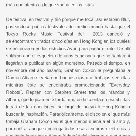
más que atentos a lo que suena en las listas.
De festival en festival y tiro porque me toca; así estaban Blur,
paseándose por los festivales de medio mundo hasta que el
Tokyo Rocks Music Festival del 2013 canceló y
se encontraron tirados cinco días en Hong Kong en los cuales
se encerraron en los estudios Avon para pasar el rato. De allí
salieron con el esqueleto de unas canciones que no sabían si
llegarían a publicar en algún momento. Pasado el tiempo, en
noviembre del año pasado; Graham Coxon le preguntaba a
Damon Albarn si veía con buenos ojos que trabajase en ellas
mientras éste se encontraba promocionando "Everyday
Robots". Repiten con Stephen Street tras los mandos y
Albarn, que lógicamente tardó más de la cuenta en escribir las
letras de las canciones, se largó de nuevo a Hong Kong a
buscar la inspiración. Paradójicamente, el disco en el que más
trabaja Graham Coxon es el que menos suena a él mismo y,
por contra, aunque contenga todas esas texturas electrónicas
que tanto le gustan a Albarn (además del siempre y recurrente