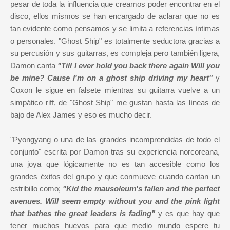
pesar de toda la influencia que creamos poder encontrar en el
disco, ellos mismos se han encargado de aclarar que no es
tan evidente como pensamos y se limita a referencias íntimas
o personales. "Ghost Ship" es totalmente seductora gracias a
su percusión y sus guitarras, es compleja pero también ligera,
Damon canta
"Till I ever hold you back there again Will you
be mine? Cause I'm on a ghost ship driving my heart"
y
Coxon le sigue en falsete mientras su guitarra vuelve a un
simpático riff, de "Ghost Ship" me gustan hasta las líneas de
bajo de Alex James y eso es mucho decir.
"Pyongyang o una de las grandes incomprendidas de todo el
conjunto" escrita por Damon tras su experiencia norcoreana,
una joya que lógicamente no es tan accesible como los
grandes éxitos del grupo y que conmueve cuando cantan un
estribillo como;
"
Kid the mausoleum's fallen a
nd the perfect
avenues.
Will seem empty without you a
nd the pink light
that bathes the great leaders i
s fading"
y es que hay que
tener muchos huevos para que medio mundo espere tu