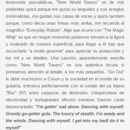
levemente psicodélicos. "New World Towers" es de mis
preferidas quizá porque me gusta su languidez y sus arreglos
minimalistas, me gustan sus capas de voces y quizá también
porque, como decía unas líneas más arriba, me recuerda al
magnífico "Everyday Robots". Algo que ocurre con "The Magic
Whip" es que en ningún momento podemos tomarlo a la ligera
y evaluarlo de manera superficial, para llegar a él hay que
escucharlo "a modo gourmet" para apreciar su producción y
los mil y un detalles. Una canción, aparentemente sencilla
como "New World Towers" es una auténtica locura si
prestamos atención al detalle, a los más pequeños. "Go Out"
le debe muchísimo a Coxon y la suciedad en el sonido de su
guitarra, entronca perfectamente con el sonido del ya lejano
"Blur" (97) entre zarpazos de distorsión, chisporroteos de
electricidad y burbujeantes efectos mientras Damon canta
desencantado;
"I'm gettin' sad alone. Dancing with myself.
Greedy go-getter gola. The luxury of stealth. I'm seedy and
the whole. Dancing with myself. I get into my bedI do it to
myself"