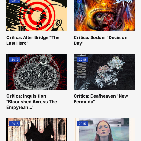
2015
2
Crítica: Alter Bridge "The
Crítica: Sodom "Decision
Last Hero"
Day"
2015
2015
Crítica: Inquisition
Crítica: Deafheaven "New
"Bloodshed Across The
Bermuda"
Empyrean..."
2015
2015