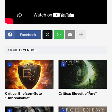
Facebook
SIGUE LEYENDO...
2
2
Crítica: Ellefson-Soto
Crítica: Eluveitie "Ànv”
"Unbreakable"
2
2