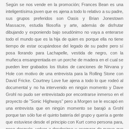
Según se nos vende en la promoción; Frances Bean es una
inteligentísima joven que es ajena a todo lo relativo a su padre,
sus grupos preferidos son Oasis y Brian Jonestown
Massacre, estudia filosofía y arte, además de disfrutar
dibujando y exponiendo bajo seudónimo no vaya a enterarse
todo el mundo que es la hija de quien es porque ella no tiene
tiempo de estar ocupándose del legado de su padre pero sí
posa llorando para Lachapelle, vestida de negro, con la
muñeca ensangrentada en un porche de madera en el cual se
pueden leer grabados los títulos de canciones de Nirvana y
Hole con motivo de una entrevista para la Rolling Stone con
David Fricke. Courtney Love fue ajena a todo lo que rodeó al
documental y no ha intervenido en ningún momento y Dave
Grohl no pudo ser entrevistado por encontrarse inmerso en el
proyecto de "Sonic Highways" pero a Morgen se le escapó en
una entrevista que en ningún momento se barajó a Grohl
porque tan sólo fue el quinto batería del grupo y quería a gente
que estuviese desde el principio con Kurt como persona para,
poco después, volver a desdecirse y asegurar de nuevo que