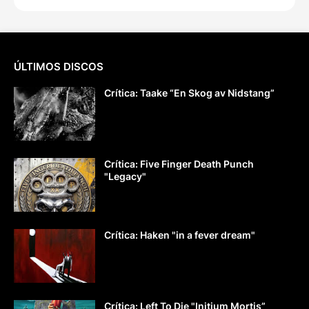
ÚLTIMOS DISCOS
Crítica: Taake “En Skog av Nidstang”
Crítica: Five Finger Death Punch
"Legacy"
Crítica: Haken "in a fever dream"
Crítica: Left To Die "Initium Mortis”