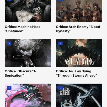
Crítica: Machine Head
Crítica: Arch Enemy “Blood
“Unatøned”
Dynasty”
2
2
Crítica: Obscura "A
Crítica: As I Lay Dying
Sonication"
“Through Storms Ahead"
2
2