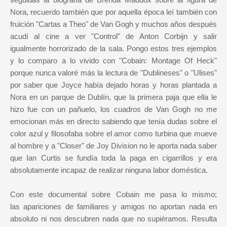
Nora, recuerdo también que por aquella época leí también con
fruición "Cartas a Theo" de Van Gogh y muchos años después
acudí al cine a ver "Control" de Anton Corbijn y salir
igualmente horrorizado de la sala. Pongo estos tres ejemplos
y lo comparo a lo vivido con "Cobain: Montage Of Heck"
porque nunca valoré más la lectura de "Dublineses" o "Ulises"
por saber que Joyce había dejado horas y horas plantada a
Nora en un parque de Dublín, que la primera paja que ella le
hizo fue con un pañuelo, los cuadros de Van Gogh no me
emocionan más en directo sabiendo que tenía dudas sobre el
color azul y filosofaba sobre el amor como turbina que mueve
al hombre y a "Closer" de Joy Division no le aporta nada saber
que Ian Curtis se fundía toda la paga en cigarrillos y era
absolutamente incapaz de realizar ninguna labor doméstica.
Con este documental sobre Cobain me pasa lo mismo;
las apariciones de familiares y amigos no aportan nada en
absoluto ni nos descubren nada que no supiéramos. Resulta