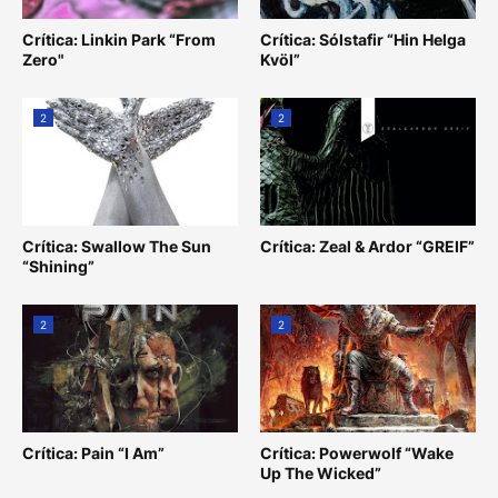
Crítica: Linkin Park “From
Crítica: Sólstafir “Hin Helga
Zero"
Kvöl”
2
2
Crítica: Swallow The Sun
Crítica: Zeal & Ardor “GREIF”
“Shining”
2
2
Crítica: Pain “I Am”
Crítica: Powerwolf “Wake
Up The Wicked”