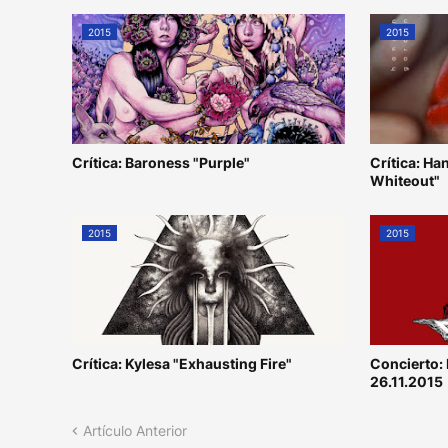
2015
2015
Crítica: Baroness "Purple"
Crítica: H
Whiteout"
2015
2015
Crítica: Kylesa "Exhausting Fire"
Concierto:
26.11.2015
Artículo Anterior