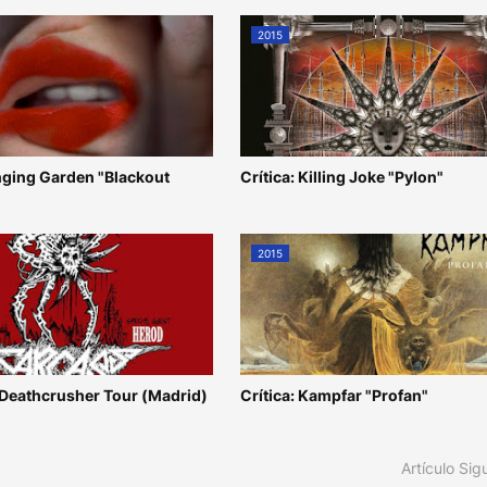
2015
anging Garden "Blackout
Crítica: Killing Joke "Pylon"
2015
 Deathcrusher Tour (Madrid)
Crítica: Kampfar "Profan"
Artículo Sig