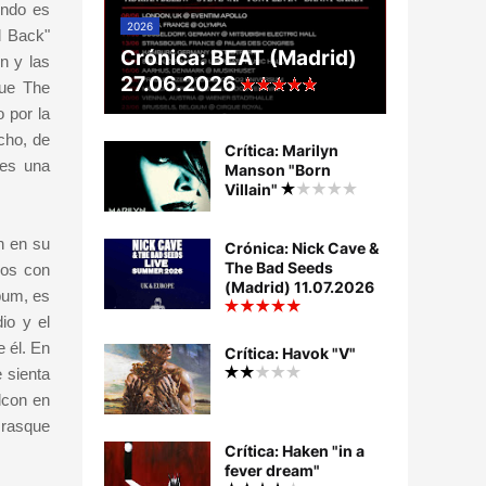
undo es
2026
d Back"
Crónica: BEAT (Madrid)
n y las
27.06.2026
que The
 por la
cho, de
Crítica: Marilyn
ues una
Manson "Born
Villain"
n en su
Crónica: Nick Cave &
The Bad Seeds
cos con
(Madrid) 11.07.2026
bum, es
io y el
 él. En
Crítica: Havok "V"
 sienta
lcon en
 rasque
Crítica: Haken "in a
fever dream"