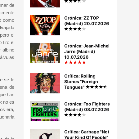
 mar de
tamente
Crónica: ZZ TOP
to como
(Madrid) 20.07.2026
lvajada
pero el
tiro el
Crónica: Jean‐Michel
 albino
Jarre (Madrid)
10.07.2026
álvulas
Crítica: Rolling
e se le
Stones "Foreign
cena de
Tongues"
que han
; no es
Crónica: Foo Fighters
os era,
(Madrid) 08.07.2026
ucharla
Crítica: Garbage "Not
Your Kind Of People"