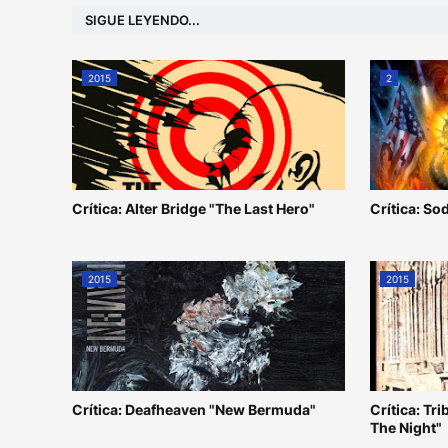
SIGUE LEYENDO...
2015
2
Crítica: Alter Bridge "The Last Hero"
Crítica: S
2015
2015
Crítica: Deafheaven "New Bermuda"
Crítica: Tr
The Night"