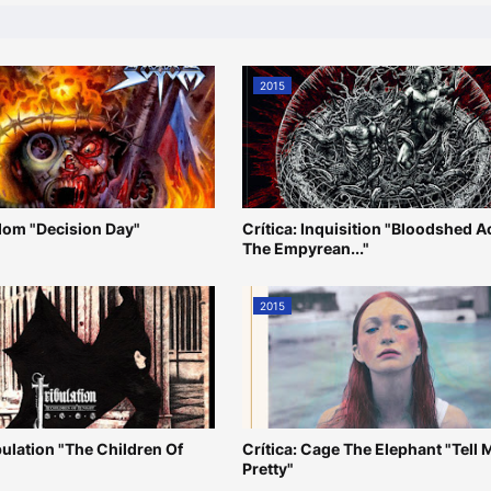
2015
odom "Decision Day"
Crítica: Inquisition "Bloodshed 
The Empyrean..."
2015
ibulation "The Children Of
Crítica: Cage The Elephant "Tell 
Pretty"