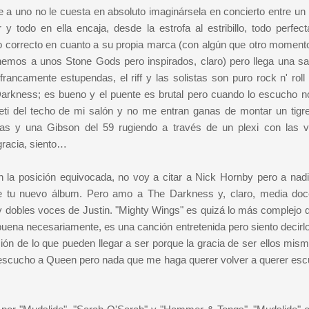
 a uno no le cuesta en absoluto imaginársela en concierto entre un
y todo en ella encaja, desde la estrofa al estribillo, todo perfec
odo correcto en cuanto a su propia marca (con algún que otro momen
emos a unos Stone Gods pero inspirados, claro) pero llega una sa
ancamente estupendas, el riff y las solistas son puro rock n' roll 
Darkness; es bueno y el puente es brutal pero cuando lo escucho no 
eti del techo de mi salón y no me entran ganas de montar un tigre
s y una Gibson del 59 rugiendo a través de un plexi con las v
gracia, siento…
n la posición equivocada, no voy a citar a Nick Hornby pero a nadi
ar de tu nuevo álbum. Pero amo a The Darkness y, claro, media do
 y dobles voces de Justin. "Mighty Wings" es quizá lo más complejo 
buena necesariamente, es una canción entretenida pero siento decirlo
ión de lo que pueden llegar a ser porque la gracia de ser ellos mism
lo escucho a Queen pero nada que me haga querer volver a querer esc