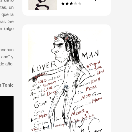
s de lo
tas, un
 que la
rar. Se
n (algo
ganchan
Land" y
de año.
m Tonic