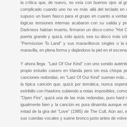
la crítica que, de nuevo, no veía con buenos ojos al 
complicado cuando uno no ve más allá del teclado en e
supuso un buen fiasco para el grupo en cuanto a ventas
lógicas tensiones internas acabaron con su salida y
Darkness habían muerto, firmaron un disco como "Hot Ca
puerta grande y quizá, sólo quizá, sea su disco más só
"Permission To Land" y sus maravillosos singles o la
maravilla, en plena forma y dejándose la piel en el escen
Y ahora llega "Last Of Our Kind" con uno sonido autént
propio estudio casero en Irlanda pero sin esa chispa p
canciones redondas, en "Last Of Our Kind" suenan más… ¿
la típica canción que, quizá por temática, nunca espera
estribillo con Hawkins subiendo a notas imposibles, como
"Open Fire", quizá una de las más redondas, puro hard r
igualmente bien y la canción es pura dinamita aunque 
mitad de la gira del "Love" (1985) de The Cult. Aún así, 
sus cuerdas vocales y suene bronco justo antes de volver