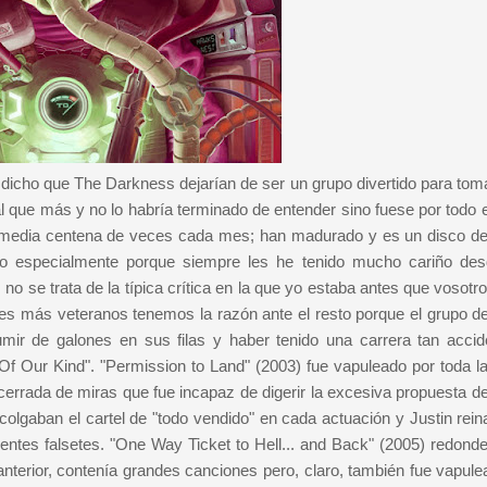
icho que The Darkness dejarían de ser un grupo divertido para tom
 que más y no lo habría terminado de entender sino fuese por todo e
os, media centena de veces cada mes; han madurado y es un disco de
 especialmente porque siempre les he tenido mucho cariño de
 no se trata de la típica crítica en la que yo estaba antes que vosotr
ores más veteranos tenemos la razón ante el resto porque el grupo de
r de galones en sus filas y haber tenido una carrera tan accid
f Our Kind". "Permission to Land" (2003) fue vapuleado por toda la 
cerrada de miras que fue incapaz de digerir la excesiva propuesta de
lgaban el cartel de "todo vendido" en cada actuación y Justin rein
entes falsetes. "One Way Ticket to Hell... and Back" (2005) redond
nterior, contenía grandes canciones pero, claro, también fue vapule