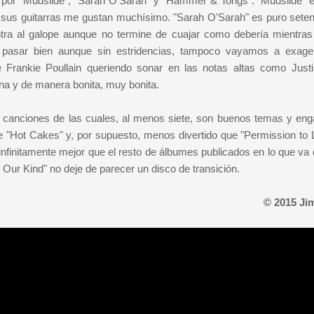
o por "Mudslide", "Sarah O'Sarah" y "Hammer & Tongs". "Mudslide" e
í; sus guitarras me gustan muchísimo. "Sarah O'Sarah" es puro seten
entra al galope aunque no termine de cuajar como debería mientras
pasar bien aunque sin estridencias, tampoco vayamos a exage
 Frankie Poullain queriendo sonar en las notas altas como Justi
na y de manera bonita, muy bonita.
canciones de las cuales, al menos siete, son buenos temas y en
 "Hot Cakes" y, por supuesto, menos divertido que "Permission to 
infinitamente mejor que el resto de álbumes publicados en lo que va 
ur Kind" no deje de parecer un disco de transición.
© 2015 Ji