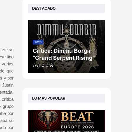
DESTACADO
2026
arse su
Crítica: Dimmu Borgir
se tipo
“Grand Serpent Rising”
 varias
sde que
os y por
 Justin
entada.
LO MÁS POPULAR
crítica
l grupo
aba por
eaba su
ado por