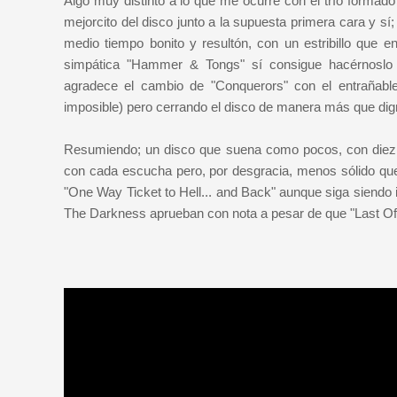
Algo muy distinto a lo que me ocurre con el trío formad
mejorcito del disco junto a la supuesta primera cara y s
medio tiempo bonito y resultón, con un estribillo que 
simpática "Hammer & Tongs" sí consigue hacérnoslo 
agradece el cambio de "Conquerors" con el entrañable
imposible) pero cerrando el disco de manera más que dig
Resumiendo; un disco que suena como pocos, con diez 
con cada escucha pero, por desgracia, menos sólido que
"One Way Ticket to Hell... and Back" aunque siga siendo 
The Darkness aprueban con nota a pesar de que "Last Of O