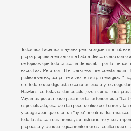
Todos nos hacemos mayores pero si alguien me hubiese d
propia propuesta en serio me habría descolocado como al
de tópicos que todo crítico ha de escribir, por lo men
escuchas. Pero con The Darkness me cuesta asumirlo
pudiese verles, por primera vez, en su primera gira. Y no,
ello todo lo que digo está escrito en piedra y los seguid
Hawkins es todavía demasiado joven como para presumi
Vayamos poco a poco para intentar entender este "Last O
especializada; esa con tan poco sentido del humor y tan 
y aseguraban que eran un "hype" mientras los músicos co
todo lo alto con sus monos, su histrionismo y sus impon
propuesta y, aunque lógicamente menos resultón que el a