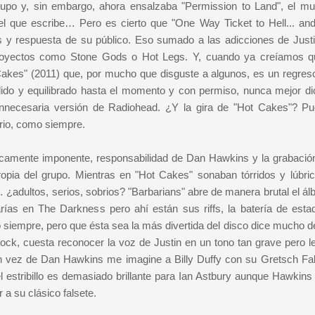
grupo y, sin embargo, ahora ensalzaba "Permission to Land", el m
l que escribe… Pero es cierto que "One Way Ticket to Hell... an
 y respuesta de su público. Eso sumado a las adicciones de Justi
 proyectos como Stone Gods o Hot Legs. Y, cuando ya creíamos 
kes" (2011) que, por mucho que disguste a algunos, es un regreso
lido y equilibrado hasta el momento y con permiso, nunca mejor di
 innecesaria versión de Radiohead. ¿Y la gira de "Hot Cakes"? P
ario, como siempre.
icamente imponente, responsabilidad de Dan Hawkins y la grabació
ropia del grupo. Mientras en "Hot Cakes" sonaban tórridos y lúbri
adultos, serios, sobrios? "Barbarians" abre de manera brutal el ál
rías en The Darkness pero ahí están sus riffs, la batería de estad
 siempre, pero que ésta sea la más divertida del disco dice mucho de
ock, cuesta reconocer la voz de Justin en un tono tan grave pero le
en vez de Dan Hawkins me imagine a Billy Duffy con su Gretsch Fa
el estribillo es demasiado brillante para Ian Astbury aunque Hawkins
 a su clásico falsete.