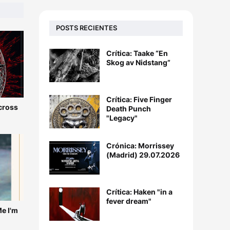
POSTS RECIENTES
Crítica: Taake “En
Skog av Nidstang”
Crítica: Five Finger
Across
Death Punch
"Legacy"
Crónica: Morrissey
(Madrid) 29.07.2026
Crítica: Haken "in a
fever dream"
Me I'm