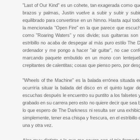
"Last of Our Kind" es un cohete, tan exagerada como que
brazos y palmas, Justin vuelve a subir y subir y subir 
equilibrado para convertirse en un himno. Hasta aquí t
la mencionada "Open Fire" en la que parece que escuch
como "Roaring Waters" y nos divide; sus guitarras son fr
estribillo no acaba de despegar al más puro estilo The 
ordenador y me pongo a hacer "air guitar", no cae conf
marcando paquete embutido en un mono con lentejuela
crepitantes de calentitas; cosas que pienso pero, por des
"Wheels of the Machine" es la balada errónea situada e
ocurriría situar la balada del disco en el quinto lug
escuchas después le encuentro su puntito a los falsetes
grabado en su carrera pero esto no quiere decir que sea 
lo que espero de The Darkness ni resulta ser una exhibic
simplemente, tener esa chispa y frescura, en el estribil
una y otra vez.