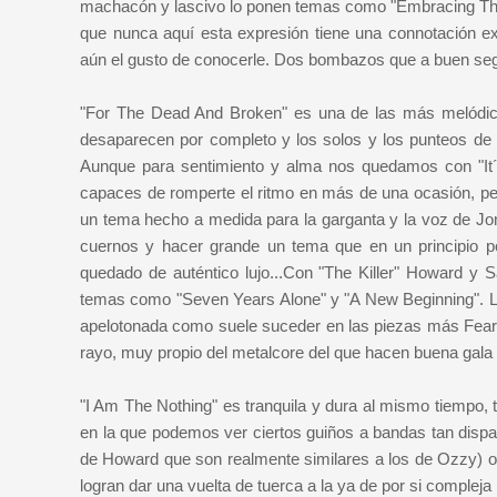
machacón y lascivo lo ponen temas como "Embracing The
que nunca aquí esta expresión tiene una connotación ex
aún el gusto de conocerle. Dos bombazos que a buen seg
"For The Dead And Broken" es una de las más melódicas
desaparecen por completo y los solos y los punteos de 
Aunque para sentimiento y alma nos quedamos con "It´s
capaces de romperte el ritmo en más de una ocasión, per
un tema hecho a medida para la garganta y la voz de Jon
cuernos y hacer grande un tema que en un principio p
quedado de auténtico lujo...Con "The Killer" Howard y 
temas como "Seven Years Alone" y "A New Beginning". La
apelotonada como suele suceder en las piezas más Fear 
rayo, muy propio del metalcore del que hacen buena gala 
"I Am The Nothing" es tranquila y dura al mismo tiempo, t
en la que podemos ver ciertos guiños a bandas tan disp
de Howard que son realmente similares a los de Ozzy) o
logran dar una vuelta de tuerca a la ya de por si complej