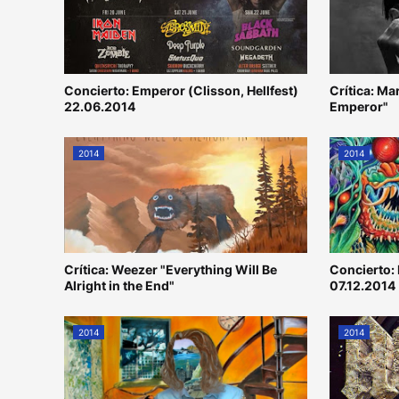
Concierto: Emperor (Clisson, Hellfest)
Crítica: Ma
22.06.2014
Emperor"
2014
2014
Crítica: Weezer "Everything Will Be
Concierto:
Alright in the End"
07.12.2014
2014
2014