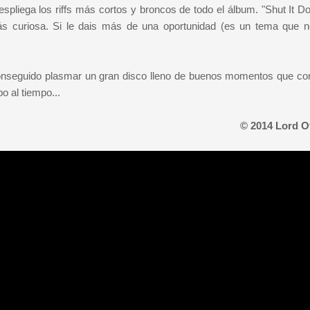
spliega los riffs más cortos y broncos de todo el álbum. "Shut It D
ás curiosa. Si le dais más de una oportunidad (es un tema que n
onseguido plasmar un gran disco lleno de buenos momentos que co
o al tiempo...
© 2014 Lord O