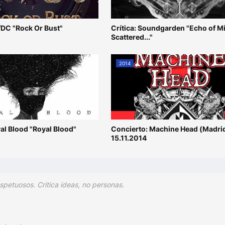
/DC "Rock Or Bust"
Crítica: Soundgarden "Echo of Mi
Scattered..."
2014
yal Blood "Royal Blood"
Concierto: Machine Head (Madri
15.11.2014
spetuosos. Critica ideas, no personas.