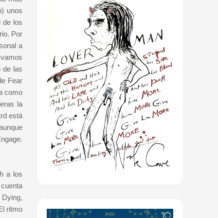
n) unos
 de los
io. Por
sonal a
no vamos
 de las
 de Fear
ma como
eras la
rd está
 aunque
 Engage.
h a los
 cuenta
 Dying,
l ritmo