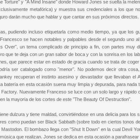
 Torture" y "A Mind Insane" donde Howard Jones se suelta la mele
clusivamente metafórica) y muestra sus credenciales a los que no
uro darán mucho que hablar y que cantar en sus próximos directos.
, pudiendo incluso etiquetarla como medio tiempo, ya que los gu
Francesco se hacen notables y palpables desde el segundo uno al 
 Over", un tema complicado de principio a fin, con partes muy d
o que te deja con un gran sabor de boca y con la sonrisa en los lab
es, que parece estar en estado de gracia cuando se trata de coger 
odría ser catalogado como "menor". No podemos decir otra cosa,
Sankey recuperan el instinto asesino y devastador que llevaban el
 batería en esta ocasión suena muy limpia y depurada, para nada t
Factory. Nuevamente Franceso se luce con un solo largo y rápido 
en la mayoría de los cortes de este "The Beauty Of Destruction".
iene dulzura y tiene maldad, convirtiéndose en una delicia para los 
ares como puedan ser Black Sabbath (sobre todo en ciertos tonos de
 Mastodon. El bombazo llega con "Shut It Down" en la cual Devil Y
a música que realizan. Jones se dedica en esta ocasión a parafrasear