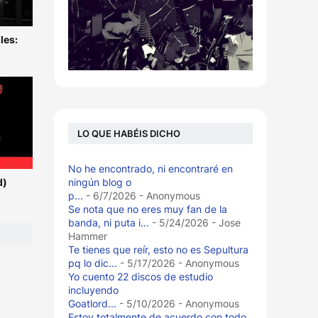
les:
LO QUE HABÉIS DICHO
No he encontrado, ni encontraré en
ningún blog o
d)
p...
- 6/7/2026
- Anonymous
Se nota que no eres muy fan de la
banda, ni puta i...
- 5/24/2026
- Jose
Hammer
Te tienes que reír, esto no es Sepultura
pq lo dic...
- 5/17/2026
- Anonymous
Yo cuento 22 discos de estudio
incluyendo
Goatlord...
- 5/10/2026
- Anonymous
Estoy totalmente de acuerdo con todo