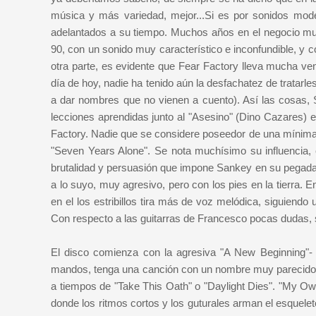
música y más variedad, mejor...Si es por sonidos mod
adelantados a su tiempo. Muchos años en el negocio mu
90, con un sonido muy característico e inconfundible, y 
otra parte, es evidente que Fear Factory lleva mucha ve
día de hoy, nadie ha tenido aún la desfachatez de tratarle
a dar nombres que no vienen a cuento). Así las cosas
lecciones aprendidas junto al "Asesino" (Dino Cazares) en
Factory. Nadie que se considere poseedor de una mínima
"Seven Years Alone". Se nota muchísimo su influencia, 
brutalidad y persuasión que impone Sankey en su pegada, c
a lo suyo, muy agresivo, pero con los pies en la tierra.
en el los estribillos tira más de voz melódica, siguiendo
Con respecto a las guitarras de Francesco pocas dudas, 
El disco comienza con la agresiva "A New Beginning"- 
mandos, tenga una canción con un nombre muy parecido,
a tiempos de "Take This Oath" o "Daylight Dies". "My O
donde los ritmos cortos y los guturales arman el esquele