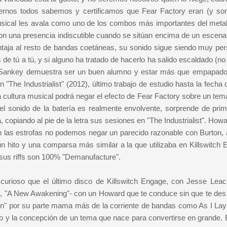
ernos todos sabemos y certificamos que Fear Factory eran (y so
sical les avala como uno de los combos más importantes del metal
con una presencia indiscutible cuando se sitúan encima de un escenar
ntaja al resto de bandas coetáneas, su sonido sigue siendo muy per
s de tú a tú, y si alguno ha tratado de hacerlo ha salido escaldado (
, Sankey demuestra ser un buen alumno y estar más que empapado
 "The Industrialist" (2012), último trabajo de estudio hasta la fecha
 cultura musical podrá negar el efecto de Fear Factory sobre un te
el sonido de la batería es realmente envolvente, sorprende de prim
opiando al pie de la letra sus sesiones en "The Industrialist". Howa
 En las estrofas no podemos negar un parecido razonable con Burton,
 un hito y una comparsa más similar a la que utilizaba en Killswitch
sus riffs son 100% "Demanufacture".
curioso que el último disco de Killswitch Engage, con Jesse Leac
 "A New Awakening"- con un Howard que te conduce sin que te des
wn" por su parte mama más de la corriente de bandas como As I Lay
to y la concepción de un tema que nace para convertirse en grande. E