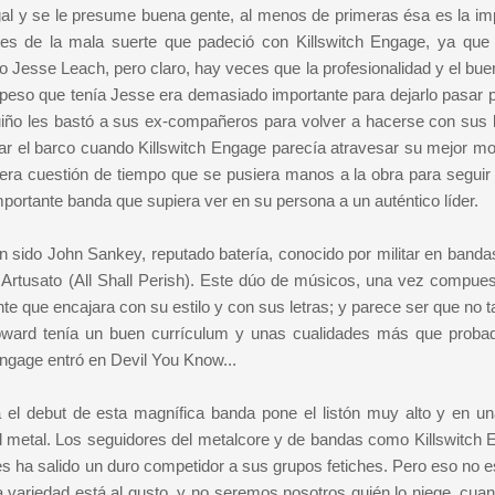
gal y se le presume buena gente, al menos de primeras ésa es la im
s de la mala suerte que padeció con Killswitch Engage, ya que 
o Jesse Leach, pero claro, hay veces que la profesionalidad y el bue
peso que tenía Jesse era demasiado importante para dejarlo pasar po
iño les bastó a sus ex-compañeros para volver a hacerse con sus 
r el barco cuando Killswitch Engage parecía atravesar su mejor m
, era cuestión de tiempo que se pusiera manos a la obra para seguir
importante banda que supiera ver en su persona a un auténtico líder.
 sido John Sankey, reputado batería, conocido por militar en band
o Artusato (All Shall Perish). Este dúo de músicos, una vez compues
e que encajara con su estilo y con sus letras; y parece ser que no t
oward tenía un buen currículum y unas cualidades más que proba
 Engage entró en Devil You Know...
el debut de esta magnífica banda pone el listón muy alto y en una 
 metal. Los seguidores del metalcore y de bandas como Killswitch 
es ha salido un duro competidor a sus grupos fetiches. Pero eso no e
 variedad está al gusto, y no seremos nosotros quién lo niege, cua