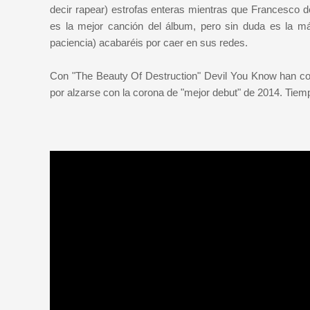
decir rapear) estrofas enteras mientras que Francesco de
es la mejor canción del álbum, pero sin duda es la m
paciencia) acabaréis por caer en sus redes.
Con "The Beauty Of Destruction" Devil You Know han c
por alzarse con la corona de "mejor debut" de 2014. Tiemp