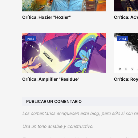
Crítica: Hozier "Hozier"
Crítica: AC
2014
2014
Crítica: Amplifier "Residue"
Crítica: Ro
PUBLICAR UN COMENTARIO
Los comentarios enriquecen este blog, pero sólo si son re
Usa un tono amable y constructivo.