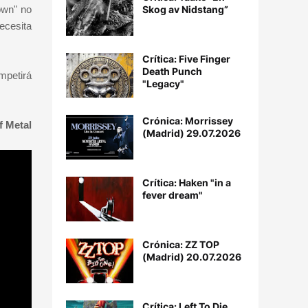
Skog av Nidstang”
own" no
ecesita
Crítica: Five Finger
Death Punch
mpetirá
"Legacy"
Crónica: Morrissey
f Metal
(Madrid) 29.07.2026
Crítica: Haken "in a
fever dream"
Crónica: ZZ TOP
(Madrid) 20.07.2026
Crítica: Left To Die