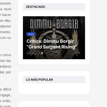
presión
DESTACADO
a nivel
n hacer
r alto,
labores
omento.
2026
 con su
Crítica: Dimmu Borgir
“Grand Serpent Rising”
as como
tas las
ardaron
das por
LO MÁS POPULAR
difícil
Engage,
s malo,
nto más