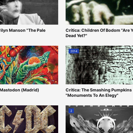
rilyn Manson "The Pale
Crítica: Children Of Bodom "Are 
Dead Yet?"
2014
 Mastodon (Madrid)
Crítica: The Smashing Pumpkins
"Monuments To An Elegy"
2