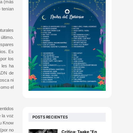
na (más
 tenían
turales
último.
ispares
ios. Es
por los
 les ha
 ADN de
osca ni
como el
sentidos
 la voz
POSTS RECIENTES
ou Know
 (por no
Crítica: Taake “En