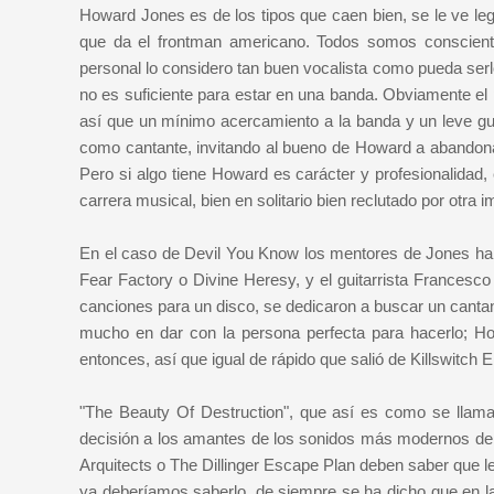
Howard Jones es de los tipos que caen bien, se le ve le
que da el frontman americano. Todos somos consciente
personal lo considero tan buen vocalista como pueda serl
no es suficiente para estar en una banda. Obviamente el 
así que un mínimo acercamiento a la banda y un leve gu
como cantante, invitando al bueno de Howard a abandona
Pero si algo tiene Howard es carácter y profesionalidad
carrera musical, bien en solitario bien reclutado por otra 
En el caso de Devil You Know los mentores de Jones han
Fear Factory o Divine Heresy, y el guitarrista Francesc
canciones para un disco, se dedicaron a buscar un cantant
mucho en dar con la persona perfecta para hacerlo; H
entonces, así que igual de rápido que salió de Killswitch
"The Beauty Of Destruction", que así es como se llama 
decisión a los amantes de los sonidos más modernos del
Arquitects o The Dillinger Escape Plan deben saber que l
ya deberíamos saberlo, de siempre se ha dicho que en la