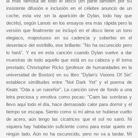
la más famosa de todo el disco (en parte también por su
insistente difusión e inclusión en el célebre anuncio de un
coche, esta vez sin la aparición de Dylan, todo hay que
decirlo), según Lanois en los ensayos era más rápida pero la
versión que finalmente se incluyó en el disco tiene un tono
elegiaco, majestuoso en su cadencia y soberbio en el
desenlace del estribillo, ese brillante: "No ha oscurecido pero
lo hará". Y es en esta canción cuando Dylan vuelve a dar
muestras de todo aquello que está en su cabeza y él toma
prestado; Christopher Ricks (profesor de humanidades en la
universidad de Boston) en su libro "Dylan's Visions Of Sin"
establece similitudes entre "Not Dark Yet" y el poema de
Keats "Oda a un ruiseñor". La canción sirve de fondo a una
letra preciosa y emotiva como pocas: "Caen las sombras y
llevo aquí todo el día, hace demasiado calor para dormir y el
tiempo se escapa. Siento como si mi alma se hubiese vuelto
de acero, aún tengo las cicatrices que el sol no sanó. Ni
siquiera hay habitación suficiente como para estar quieto en
ningún lado. Aún no ha oscurecido, pero no va a tardar. Mi