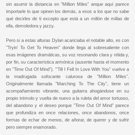
sin asumir la distancia en "Million Miles" anque aquí parece
importarle lo que opinen los demás, a esos a los que no sabe
qué decirles de ti excepto que está a un millón de millas de
ella, demoledora y jazzy.
Pero si a estas alturas Dylan acariciaba el notable alto, es con
"Tryin' To Get To Heaven" donde llega al sobresaliente con
esas imágenes dramáticas, su voz resonando clara y nítida y,
por fin, su característica armónica (ausente hasta el momento
en "Time Out Of Mind"). "'Till I Fell In Love With You" vuelve a
la madrugada sofocante calurosa de "Million Miles".
Originalmente llamada "Marching To The City", tiene un
acompañamiento vibrante, una guitarra ahogándose en su
propio trémolo y vuelta de nuevo a la ruleta del amor tortuoso,
del abandono y el deseo porque "Time Out Of Mind" parece
que profundiza en once relaciones, once abandonos, once
formas de echar de menos, de añorar, de querer y de sufrir
pero siempre enamorado.