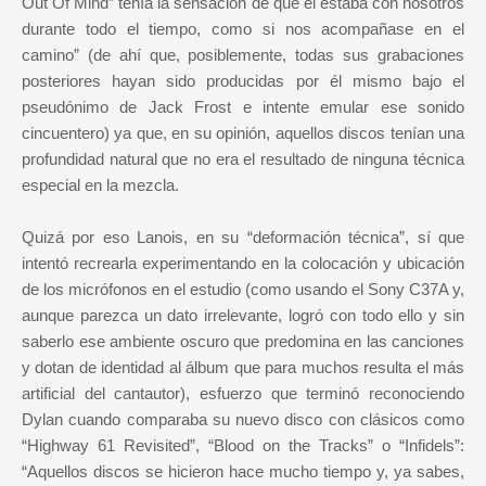
Out Of Mind” tenía la sensación de que él estaba con nosotros
durante todo el tiempo, como si nos acompañase en el
camino” (de ahí que, posiblemente, todas sus grabaciones
posteriores hayan sido producidas por él mismo bajo el
pseudónimo de Jack Frost e intente emular ese sonido
cincuentero) ya que, en su opinión, aquellos discos tenían una
profundidad natural que no era el resultado de ninguna técnica
especial en la mezcla.
Quizá por eso Lanois, en su “deformación técnica”, sí que
intentó recrearla experimentando en la colocación y ubicación
de los micrófonos en el estudio (como usando el Sony C37A y,
aunque parezca un dato irrelevante, logró con todo ello y sin
saberlo ese ambiente oscuro que predomina en las canciones
y dotan de identidad al álbum que para muchos resulta el más
artificial del cantautor), esfuerzo que terminó reconociendo
Dylan cuando comparaba su nuevo disco con clásicos como
“Highway 61 Revisited”, “Blood on the Tracks” o “Infidels”:
“Aquellos discos se hicieron hace mucho tiempo y, ya sabes,