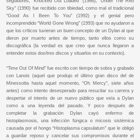
seguidores, “Knocked Out Loaded” (1986), “Under The Red
Sky” (1990) fue recibido con tibiedad, como mal el tradicional
“Good As I Been To You” (1992) y el genial pero
incomprendido “World Gone Wrong” (1993) que no ayudaron a
que los críticos tuvieran un buen concepto de un Dylan al que
dieron por muerto antes de tiempo, tanto ellos como su
discográfica (la verdad es que creo que nunca llegaron a
entender estos dos/tres discos y situarlos en su contexto).
“Time Out Of Mind” fue escrito con tiempo de sobra y grabado
con Lanois (aquel que produjo el último gran disco del de
Minessotta hasta aquel momento, “Oh Mercy”, siete años
antes) como intento desesperado para resucitar su carrera y
despertar el interés de un nuevo público que veía a Dylan
como a una leyenda del pasado. Y poco después de
completar la grabación Dylan cayó enfermo de
histoplasmosis, una infección fúngica o micosis sistémica
causada por el hongo “Histoplasma capsulatum” que le obligó
a guardar reposo y cancelar sus compromisos durante el