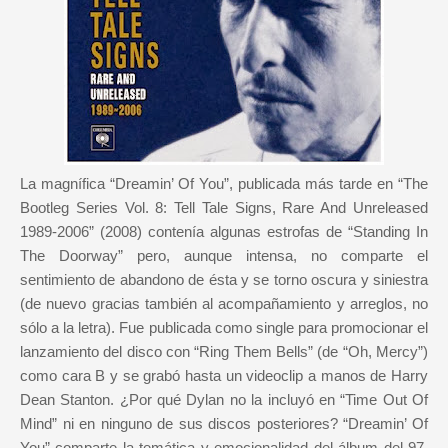
La magnífica “Dreamin’ Of You”, publicada más tarde en “The
Bootleg Series Vol. 8: Tell Tale Signs, Rare And Unreleased
1989-2006” (2008) contenía algunas estrofas de “Standing In
The Doorway” pero, aunque intensa, no comparte el
sentimiento de abandono de ésta y se torno oscura y siniestra
(de nuevo gracias también al acompañamiento y arreglos, no
sólo a la letra). Fue publicada como single para promocionar el
lanzamiento del disco con “Ring Them Bells” (de “Oh, Mercy”)
como cara B y se grabó hasta un videoclip a manos de Harry
Dean Stanton. ¿Por qué Dylan no la incluyó en “Time Out Of
Mind” ni en ninguno de sus discos posteriores? “Dreamin’ Of
You” comparte la temática y emocionalidad del álbum del 97,