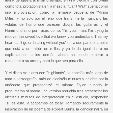
tierna de iglesia al mismo tiempo, en una plegaria con Dylan
como total protagonista en la mezcla. "Can't Wait" suena como
una improvisación, como la hermana pequeña de "Million
Miles" y no sólo por el relax que transmite la música o las
volutas de humo que parecen dibujar las guitarras y el
Hammond sino por frases como: "I'm your man, I'm trying to
recover the sweet love that we knew, you understand.That my
heart can't go on beating without you" en la que parece aceptar
que está a un millón de millas y ya le da igual dar o no
explicaciones a los demás, ahora no puede esperar a
recuperar a su amor y hará lo que sea para ello.
Y el disco se cierra con "Highlands", la canción más larga de
toda su discografía, más de dieciséis minutos y célebre por la
anécdota que protagonizó el mismo Dylan cuando le
preguntaron si habría una versión reducida tras presenciar los
dieciséis minutos de interpretación en el estudio, respondió:
"sí, es ésta, la acabamos de tocar" Tomando seguramente la
inspiración de un poema de Robert Burns, la canción narra su