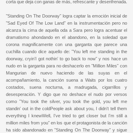
corta que deja con ganas de más, refrescante y desenfrenada.
"Standing On The Doorway" logra captar la emoción inicial de
"Sad Eyed Of The Low Land" en la instrumentación pero no
alcanza la cima de aquella oda a Sara pero logra acentuar el
dramatismo ahondando en el abandono, en la soledad que
corona magnificamente con una garganta que parece una
cuchilla cuando dice aquello de: "You left me standing in the
doorway, cryin'I got nothin' to go back to now" y nos hace un
nudo en la garganta para no deshacerlo en "Million Miles" con
Mangurian de nuevo haciendo de las suyas en el
acompañamiento, la canción suena a Waits por los cuatro
costados, suena nocturna, a madrugada, cigarrillos y
desesperación. Y digo que no deshace el nudo por versos
como "You took the silver, you took the gold, you left me
standin' out in the coldPeople ask about you, I didn't tell them
everything I knewWell, I've tried to get closer but I'm still a
million miles from you" en los que el protagonista de la canción
ha sido abandonado en "Standing On The Doorway" y sigue