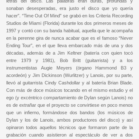
letras del disco. Las palabras eran duras, profundas y
sonaban desesperadas, era justo el disco que yo quería
hacer”.
“Time Out Of Mind” se grabó en los Criteria Recording
Studios de Miami (Florida) durante los dos primeros meses de
1997 y contó con su banda habitual, aquella que le acompaña
en la perenne gira de nunca acabar que es el famoso “Never
Ending Tour”, en el que lleva embarcado más de una y dos
décadas, además de a Jim Keltner (batería con quien tocó
entre 1979 y 1981), Bob Britt (guitarrista) y a los
instrumentistas Augie Meyers (órgano Hammond B3 y
acordeón) y Jim Dickinson (Wurlitzer) y Lanois, por su parte,
llevó al guitarrista Cindy Cashdollar y al batería Brian Blade.
Con más de doce músicos tocando en el mismo estudio y el
ego (y excéntrico compartamiento de Dylan según Lanois) no
es de extrañar que el proyecto se convirtiese en poco menos
que un infierno, formándose dos bandos (los músicos de
Dylan y los de Lanois, ambos productores del disco) y así
opinaron todos aquellos técnicos que formaron parte de la
grabación cuando asistieron al espectáculo de ver a dos