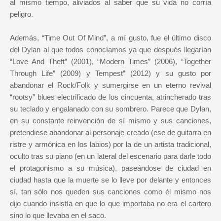
al mismo tiempo, aliviados al saber que su vida no corría
peligro.
Además, “Time Out Of Mind”, a mí gusto, fue el último disco
del Dylan al que todos conocíamos ya que después llegarían
“Love And Theft” (2001), “Modern Times” (2006), “Together
Through Life” (2009) y Tempest” (2012) y su gusto por
abandonar el Rock/Folk y sumergirse en un eterno revival
“rootsy” blues electrificado de los cincuenta, atrincherado tras
su teclado y engalanado con su sombrero. Parece que Dylan,
en su constante reinvención de sí mismo y sus canciones,
pretendiese abandonar al personaje creado (ese de guitarra en
ristre y armónica en los labios) por la de un artista tradicional,
oculto tras su piano (en un lateral del escenario para darle todo
el protagonismo a su música), paseándose de ciudad en
ciudad hasta que la muerte se lo lleve por delante y entonces
sí, tan sólo nos queden sus canciones como él mismo nos
dijo cuando insistía en que lo que importaba no era el cartero
sino lo que llevaba en el saco.