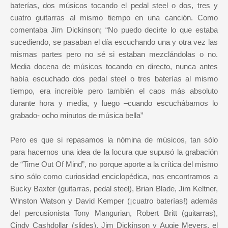
baterías, dos músicos tocando el pedal steel o dos, tres y
cuatro guitarras al mismo tiempo en una canción. Como
comentaba Jim Dickinson; “No puedo decirte lo que estaba
sucediendo, se pasaban el día escuchando una y otra vez las
mismas partes pero no sé si estaban mezclándolas o no.
Media docena de músicos tocando en directo, nunca antes
había escuchado dos pedal steel o tres baterías al mismo
tiempo, era increíble pero también el caos más absoluto
durante hora y media, y luego –cuando escuchábamos lo
grabado- ocho minutos de música bella”
Pero es que si repasamos la nómina de músicos, tan sólo
para hacernos una idea de la locura que supusó la grabación
de “Time Out Of Mind”, no porque aporte a la crítica del mismo
sino sólo como curiosidad enciclopédica, nos encontramos a
Bucky Baxter (guitarras, pedal steel), Brian Blade, Jim Keltner,
Winston Watson y David Kemper (¡cuatro baterías!) además
del percusionista Tony Mangurian, Robert Britt (guitarras),
Cindy Cashdollar (slides), Jim Dickinson y Augie Meyers, el