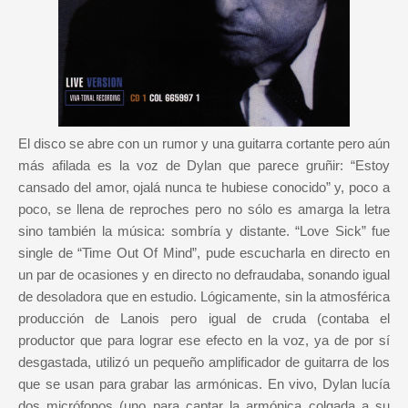
El disco se abre con un rumor y una guitarra cortante pero aún
más afilada es la voz de Dylan que parece gruñir: “Estoy
cansado del amor, ojalá nunca te hubiese conocido” y, poco a
poco, se llena de reproches pero no sólo es amarga la letra
sino también la música: sombría y distante. “Love Sick” fue
single de “Time Out Of Mind”, pude escucharla en directo en
un par de ocasiones y en directo no defraudaba, sonando igual
de desoladora que en estudio. Lógicamente, sin la atmosférica
producción de Lanois pero igual de cruda (contaba el
productor que para lograr ese efecto en la voz, ya de por sí
desgastada, utilizó un pequeño amplificador de guitarra de los
que se usan para grabar las armónicas. En vivo, Dylan lucía
dos micrófonos (uno para captar la armónica colgada a su