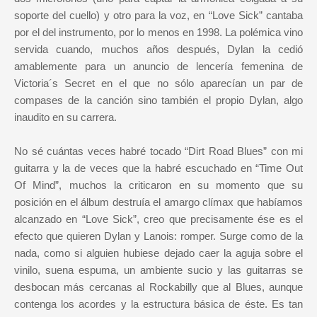
soporte del cuello) y otro para la voz, en “Love Sick” cantaba
por el del instrumento, por lo menos en 1998. La polémica vino
servida cuando, muchos años después, Dylan la cedió
amablemente para un anuncio de lencería femenina de
Victoria´s Secret en el que no sólo aparecían un par de
compases de la canción sino también el propio Dylan, algo
inaudito en su carrera.
No sé cuántas veces habré tocado “Dirt Road Blues” con mi
guitarra y la de veces que la habré escuchado en “Time Out
Of Mind”, muchos la criticaron en su momento que su
posición en el álbum destruía el amargo clímax que habíamos
alcanzado en “Love Sick”, creo que precisamente ése es el
efecto que quieren Dylan y Lanois: romper. Surge como de la
nada, como si alguien hubiese dejado caer la aguja sobre el
vinilo, suena espuma, un ambiente sucio y las guitarras se
desbocan más cercanas al Rockabilly que al Blues, aunque
contenga los acordes y la estructura básica de éste. Es tan