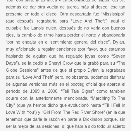
además de dar otra vuelta de tuerca más al deseo, ése tan
presente en todo el disco.
Otra descartada fue “Mississippi”
(que después regrabaría para “Love And Theft”) aquí el
culpable fue Lanois quien, después de no verla con buenos
ojos, la cambio de ritmo hasta perder el norte y abandonarla
“por no encajar en el sentimiento general del disco”. Dylan,
muy aficionado a regalar canciones (por favor, que estamos
hablando de alguien que ha regalado joyas como “Seven
Days”), se la cedió a Sheryl Crow que la grabó para su “The
Globe Sessions” antes de que el propio Dylan la regrabase
para su “Love And Theft” pero, no obstante, podemos disfrutar
de algunas versiones más en el bootleg oficial que abarca el
período de 1989 al 2006, “Tell Tale Signs” como también
ocurre con, la anteriormente mencionada, “Marching To The
City” (que ya hemos dicho que evolucionó hasta “’Til I Fell In
Love WIth You”) y “Girl From The Red River Shore” (en la que
tenemos que darle la razón en parte a Dickinson porque, sin
ser la mejor de las sesiones, sí que habría sido todo un acierto