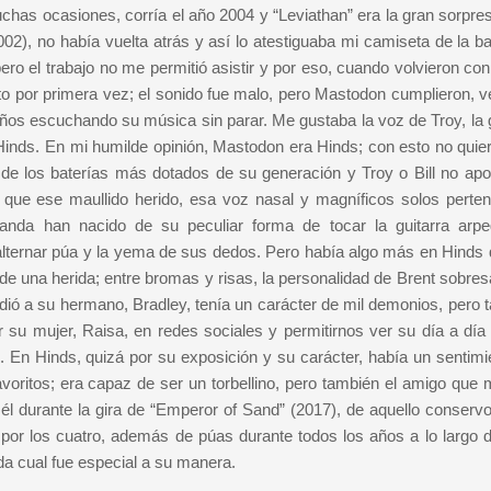
chas ocasiones, corría el año 2004 y “Leviathan” era la gran sorpres
02), no había vuelta atrás y así lo atestiguaba mi camiseta de la b
ero el trabajo no me permitió asistir y por eso, cuando volvieron co
cto por primera vez; el sonido fue malo, pero Mastodon cumplieron, v
ños escuchando su música sin parar. Me gustaba la voz de Troy, la g
nt Hinds. En mi humilde opinión, Mastodon era Hinds; con esto no quie
 de los baterías más dotados de su generación y Troy o Bill no apo
 que ese maullido herido, esa voz nasal y magníficos solos perte
anda han nacido de su peculiar forma de tocar la guitarra arpe
ternar púa y la yema de sus dedos. Pero había algo más en Hinds 
 de una herida; entre bromas y risas, la personalidad de Brent sobres
rdió a su hermano, Bradley, tenía un carácter de mil demonios, pero 
 su mujer, Raisa, en redes sociales y permitirnos ver su día a día
 En Hinds, quizá por su exposición y su carácter, había un sentimi
avoritos; era capaz de ser un torbellino, pero también el amigo que
l durante la gira de “Emperor of Sand” (2017), de aquello conservo
or los cuatro, además de púas durante todos los años a lo largo 
a cual fue especial a su manera.