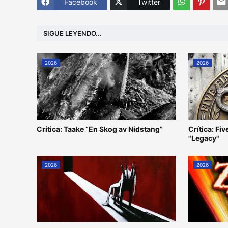
Facebook
Twitter
SIGUE LEYENDO...
2026
2026
Crítica: Taake “En Skog av Nidstang”
Crítica: Fi
"Legacy"
2026
2026