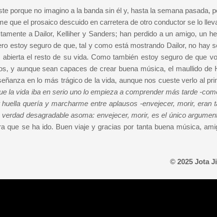
te porque no imagino a la banda sin él y, hasta la semana pasada, 
 que el prosaico descuido en carretera de otro conductor se lo lleva
ectamente a Dailor, Kelliher y Sanders; han perdido a un amigo, un h
ro estoy seguro de que, tal y como está mostrando Dailor, no hay 
r abierta el resto de su vida. Como también estoy seguro de que vo
os, y aunque sean capaces de crear buena música, el maullido de 
ñanza en lo más trágico de la vida, aunque nos cueste verlo al prin
ue la vida iba en serio uno lo empieza a comprender más tarde -com
r huella quería y marcharme entre aplausos -envejecer, morir, eran t
a verdad desagradable asoma: envejecer, morir, es el único argument
ra que se ha ido. Buen viaje y gracias por tanta buena música, ami
© 2025 Jota 