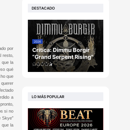
DESTACADO
2026
ado por
Crítica: Dimmu Borgir
 resto,
“Grand Serpent Rising”
 que la
oso qué
cho que
 querer
fectado
LO MÁS POPULAR
rdido a
pronto,
s si no
e Skye”
 que la