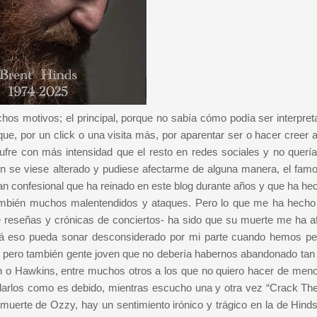
os motivos; el principal, porque no sabía cómo podía ser interpret
e, por un click o una visita más, por aparentar ser o hacer creer al
re con más intensidad que el resto en redes sociales y no quería
n se viese alterado y pudiese afectarme de alguna manera, el fam
tan confesional que ha reinado en este blog durante años y que ha he
ambién muchos malentendidos y ataques. Pero lo que me ha hecho
de reseñas y crónicas de conciertos- ha sido que su muerte me ha a
zá eso pueda sonar desconsiderado por mi parte cuando hemos pe
pero también gente joven que no debería habernos abandonado tan 
on o Hawkins, entre muchos otros a los que no quiero hacer de meno
arlos como es debido, mientras escucho una y otra vez “Crack Th
muerte de Ozzy, hay un sentimiento irónico y trágico en la de Hinds