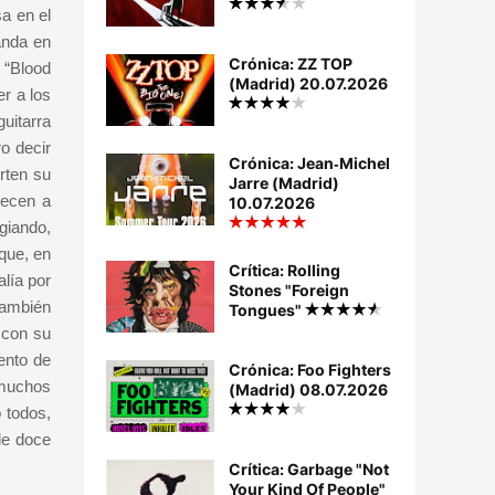
a en el
anda en
Crónica: ZZ TOP
n “Blood
(Madrid) 20.07.2026
er a los
uitarra
ro decir
Crónica: Jean‐Michel
rten su
Jarre (Madrid)
necen a
10.07.2026
giando,
que, en
Crítica: Rolling
alía por
Stones "Foreign
también
Tongues"
 con su
ento de
Crónica: Foo Fighters
 muchos
(Madrid) 08.07.2026
 todos,
de doce
Crítica: Garbage "Not
Your Kind Of People"