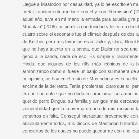
Llegué a Mastodon por casualidad, ya lo he escrito en mu
metal, rápidamente me hice con él y con “Remission” (20
aquel año, tuve en mi mano la entrada para aquella gira p
Mountain” (2006) no perdí la oportunidad y los vi en dire
cuatro sobre el escenario fue el clímax después de dos a
de Kelliher, pero mis favoritos eran Dailor y, claro, Bre
que no haya talento en la banda, que Dailor no sea uno
genio a la banda, nada de eso. Es simple y llanamente
Hinds, que algunos de los riffs más icónicos de la b
armonizando como si fuese un banjo con su manera de al
mi opinión, no hay en el resto de Mastodon y es la huella
encima de la del resto. Tenía problemas, claro que sí, pe
era un tipo dulce que no dudó en proclamar su amor por
querido perro Dingus, su familia y amigos más cercanos.
vulnerabilidad que lo convertía en uno de mis músicos f
echamos en falta. Conseguí interactuar brevemente con é
absolutamente todos, mis discos de Mastodon firmados p
conciertos de los cuales no puedo quedarme con uno, cad