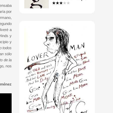
pensaba
ría por
ermano,
segundo
lveré a
Hinds y
cipio y
o todos
an sólo
o de la
go, nos
Jiménez