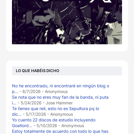
LO QUE HABÉIS DICHO
No he encontrado, ni encontraré en ningún blog o
p...
- 6/7/2026
- Anonymous
Se nota que no eres muy fan de la banda, ni puta
i...
- 5/24/2026
- Jose Hammer
Te tienes que reír, esto no es Sepultura pq lo
dic...
- 5/17/2026
- Anonymous
Yo cuento 22 discos de estudio incluyendo
Goatlord...
- 5/10/2026
- Anonymous
Estoy totalmente de acuerdo con todo lo que has