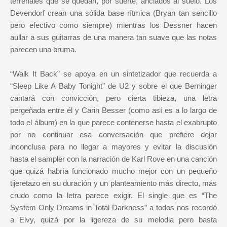
terrenales que se quedan, por suerte, anclados al suelo. Los
Devendorf crean una sólida base rítmica (Bryan tan sencillo
pero efectivo como siempre) mientras los Dessner hacen
aullar a sus guitarras de una manera tan suave que las notas
parecen una bruma.
“Walk It Back” se apoya en un sintetizador que recuerda a
“Sleep Like A Baby Tonight” de U2 y sobre el que Berninger
cantará con convicción, pero cierta tibieza, una letra
pergeñada entre él y Carin Besser (como así es a lo largo de
todo el álbum) en la que parece contenerse hasta el exabrupto
por no continuar esa conversación que prefiere dejar
inconclusa para no llegar a mayores y evitar la discusión
hasta el sampler con la narración de Karl Rove en una canción
que quizá habría funcionado mucho mejor con un pequeño
tijeretazo en su duración y un planteamiento más directo, más
crudo como la letra parece exigir. El single que es “The
System Only Dreams in Total Darkness” a todos nos recordó
a Elvy, quizá por la ligereza de su melodia pero basta