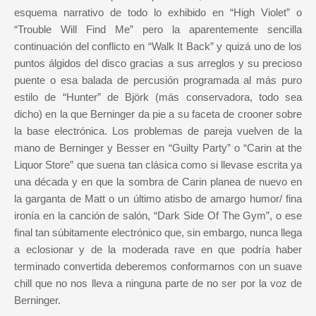
esquema narrativo de todo lo exhibido en “High Violet” o
“Trouble Will Find Me” pero la aparentemente sencilla
continuación del conflicto en “Walk It Back” y quizá uno de los
puntos álgidos del disco gracias a sus arreglos y su precioso
puente o esa balada de percusión programada al más puro
estilo de “Hunter” de Björk (más conservadora, todo sea
dicho) en la que Berninger da pie a su faceta de crooner sobre
la base electrónica. Los problemas de pareja vuelven de la
mano de Berninger y Besser en “Guilty Party” o “Carin at the
Liquor Store” que suena tan clásica como si llevase escrita ya
una década y en que la sombra de Carin planea de nuevo en
la garganta de Matt o un último atisbo de amargo humor/ fina
ironía en la canción de salón, “Dark Side Of The Gym”, o ese
final tan súbitamente electrónico que, sin embargo, nunca llega
a eclosionar y de la moderada rave en que podría haber
terminado convertida deberemos conformarnos con un suave
chill que no nos lleva a ninguna parte de no ser por la voz de
Berninger.