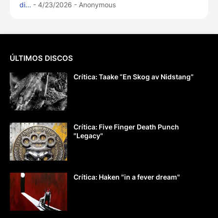
di...
- 4/23/2026
- Anonymous
ÚLTIMOS DISCOS
Crítica: Taake “En Skog av Nidstang”
Crítica: Five Finger Death Punch
"Legacy"
Crítica: Haken "in a fever dream"