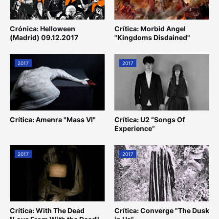
Crónica: Helloween
Crítica: Morbid Angel
(Madrid) 09.12.2017
"Kingdoms Disdained"
2017
2017
Crítica: Amenra "Mass VI"
Crítica: U2 “Songs Of
Experience”
2017
2017
Crítica: With The Dead
Crítica: Converge "The Dusk