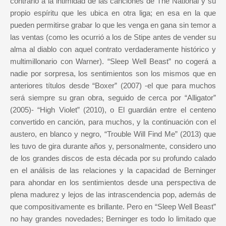
contrario a la intimidad de las canciones de The National y su
propio espíritu que les ubica en otra liga; en esa en la que
pueden permitirse grabar lo que les venga en gana sin temor a
las ventas (como les ocurrió a los de Stipe antes de vender su
alma al diablo con aquel contrato verdaderamente histórico y
multimillonario con Warner). “Sleep Well Beast” no cogerá a
nadie por sorpresa, los sentimientos son los mismos que en
anteriores títulos desde “Boxer” (2007) -el que para muchos
será siempre su gran obra, seguido de cerca por “Alligator”
(2005)- “High Violet” (2010), o El guardián entre el centeno
convertido en canción, para muchos, y la continuación con el
austero, en blanco y negro, “Trouble Will Find Me” (2013) que
les tuvo de gira durante años y, personalmente, considero uno
de los grandes discos de esta década por su profundo calado
en el análisis de las relaciones y la capacidad de Berninger
para ahondar en los sentimientos desde una perspectiva de
plena madurez y lejos de las intrascendencia pop, además de
que compositivamente es brillante. Pero en “Sleep Well Beast”
no hay grandes novedades; Berninger es todo lo limitado que