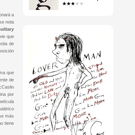
onará a
se nota
olitary
wie que
stia de
osición
ima que
ente de
cCaslin
ina por
elícula
iátrico
ase más
o tiene