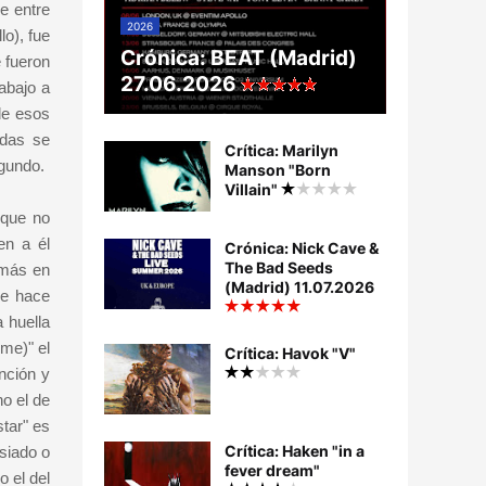
e entre
2026
o), fue
Crónica: BEAT (Madrid)
 fueron
27.06.2026
abajo a
de esos
udas se
Crítica: Marilyn
egundo.
Manson "Born
Villain"
 que no
en a él
Crónica: Nick Cave &
The Bad Seeds
 más en
(Madrid) 11.07.2026
se hace
 huella
me)" el
Crítica: Havok "V"
anción y
no el de
star" es
Crítica: Haken "in a
asiado o
fever dream"
o el del