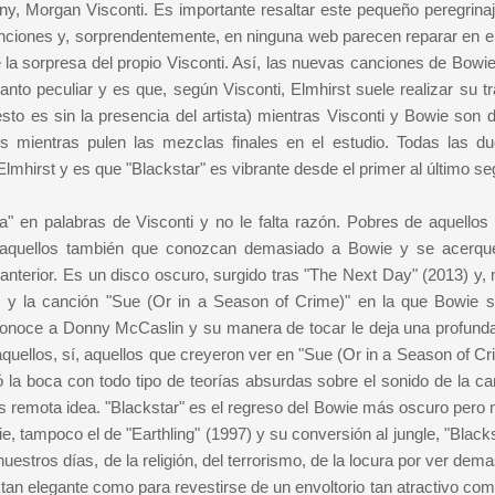
ny, Morgan Visconti. Es importante resaltar este pequeño peregrinaj
anciones y, sorprendentemente, en ninguna web parecen reparar en ell
 la sorpresa del propio Visconti. Así, las nuevas canciones de Bowie
to peculiar y es que, según Visconti, Elmhirst suele realizar su tr
sto es sin la presencia del artista) mientras Visconti y Bowie son 
s mientras pulen las mezclas finales en el estudio. Todas las d
lmhirst y es que "Blackstar" es vibrante desde el primer al último s
a" en palabras de Visconti y no le falta razón. Pobres de aquellos
aquellos también que conozcan demasiado a Bowie y se acerqu
 anterior. Es un disco oscuro, surgido tras "The Next Day" (2013) y,
4) y la canción "Sue (Or in a Season of Crime)" en la que Bowie 
onoce a Donny McCaslin y su manera de tocar le deja una profunda
uellos, sí, aquellos que creyeron ver en "Sue (Or in a Season of Cri
nó la boca con todo tipo de teorías absurdas sobre el sonido de la c
más remota idea. "Blackstar" es el regreso del Bowie más oscuro pero 
e, tampoco el de "Earthling" (1997) y su conversión al jungle, "Black
estros días, de la religión, del terrorismo, de la locura por ver dem
 tan elegante como para revestirse de un envoltorio tan atractivo com