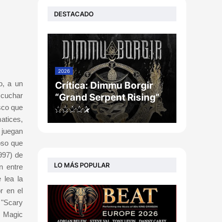
DESTACADO
2026
o, a un
Crítica: Dimmu Borgir
escuchar
“Grand Serpent Rising”
sco que
atices,
 juegan
oso que
997) de
LO MÁS POPULAR
n entre
 lea la
r en el
 "Scary
e Magic