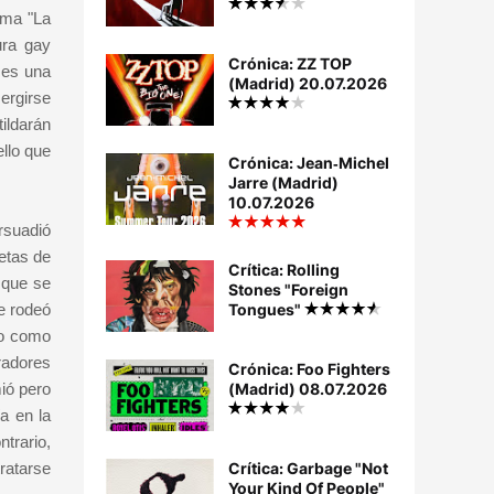
ima "La
ura gay
Crónica: ZZ TOP
 es una
(Madrid) 20.07.2026
ergirse
tildarán
llo que
Crónica: Jean‐Michel
Jarre (Madrid)
10.07.2026
rsuadió
etas de
Crítica: Rolling
 que se
Stones "Foreign
e rodeó
Tongues"
uo como
radores
Crónica: Foo Fighters
ió pero
(Madrid) 08.07.2026
a en la
trario,
ratarse
Crítica: Garbage "Not
Your Kind Of People"