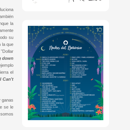
luciona
también
nque la
lamente
todo su
 la que
"Dollar
ng down
jemplo
erra el
I Can't
y ganas
e se le
s somos