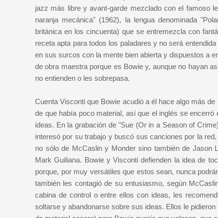
jazz más libre y avant-garde mezclado con el famoso le
naranja mecánica" (1962), la lengua denominada "Polar
británica en los cincuenta) que se entremezcla con fan
receta apta para todos los paladares y no será entendida
en sus surcos con la mente bien abierta y dispuestos a enc
de obra maestra porque es Bowie y, aunque no hayan asim
no entienden o les sobrepasa.
Cuenta Visconti que Bowie acudió a él hace algo más de 
de que había poco material, así que el inglés se encerr
ideas. En la grabación de "Sue (Or in a Season of Crime
interesó por su trabajo y buscó sus canciones por la red
no sólo de McCaslin y Monder sino también de Jason Li
Mark Guiliana. Bowie y Visconti defienden la idea de t
porque, por muy versátiles que estos sean, nunca podrá
también les contagió de su entusiasmo, según McCaslin;
cabina de control o entre ellos con ideas, les recomenda
soltarse y abandonarse sobre sus ideas. Ellos le pidiero