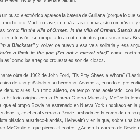
stuviesen vivos y así suena el álbum.
un pulso electrónico aparece la batería de Guiliana (porque lo que s
or mucho que Mark lo clave, compás tras compás, sino un músico y 
oras como;
"In the villa of Ormen, in the villa of Ormen. Stands a s
ar cierta tensión, se rompe
a los cuatro minutos para sonar más Bo
 I'm a Blackstar"
y volver de nuevo a esa vela solitaria y esa angu
ou’re a flash in the pan (I’m not a marvel star)"
como contrap
slin así como los arreglos orquestales son deliciosos.
znante obra de 1962 de John Ford, "Tis Pitty Shees a Whore" ("Lást
esina de una puñalada a su hermana, Anaabella, cuando el pretendi
ide denunciarles. Un ritmo abierto, de tempo más acelerado, con M
 la historia original con la Primera Guerra Mundial y McCaslin term
l que el propio Bowie ha estrenado en Nueva York (inspirado en la p
 videoclip, en el cual vemos a Bowie tumbado en la cama de un psiqu
ista plástico austriaco-irlandés, Helnwein) y en la que, sobre una b
er McCaslin el que pierda el control. ¿Acaso la carrera de Bowie n