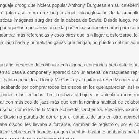
nguaje droog que hiciera popular Anthony Burguess en su celebérr
i" (algo así como un slang o argot italoanglosajón de la subcult
tásticas imágenes surgidas de la cabeza de Bowie. Desde luego, no
 por aquellos que carezcan de la paciencia suficiente como para sum
ontrar más referencias y esos otros que, sin llegar a esforzarse, lo 
ilado nada y ni malditas ganas que tengan, no pueden criticar aque
un año, deseoso de continuar con algunas canciones pero éste le pe
ó en su casa a componer y apareció con un arsenal de maquetas repl
)" había conocido a Donny McCaslin y al guitarrista Ben Monder así
, acabando por comprar todos los discos en los que aparecían, así s
ndner a los teclados, Tim Lefebvre al bajo y un auténtico monstr
ocar con músicos de jazz más que con la nómina habitual de colabo
n sonar como los de la Maria Schneider Orchestra. Bowie les exprim
 David no paraba de correr por el estudio, de uno en otro, aparecí
ba discos, les llevaba a forzarse, cambiar de registro o, por el con
n tocar sobre sus maquetas (según cuentan, bastante acabadas para t