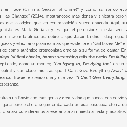
os en "Sue (Or in a Season of Crime)" y cómo su sonido evo
ng Has Changed" (2014), mostrándose más densa y siniestra pero 
que la original que, en contraposición, suena opacada. Aquí, au
gonista es Mark Guiliana y es que el percusionista está sencil
do en crear la atmósfera sobre la que Jason Lindner despliegue 
rguess y el extraño polari es más que evidente en "Girl Loves Me" en
rige como auténtico protagonista gracias a su forma de cantar. En 
days 'til final checks, honest scratching tails the necks I'm falli
repitiendo, como un mantra;
"I'm trying to, I'm dying too"
en un e
eatral y con clase mientras que "I Can't Give Everything Away" ci
ando, Bowie repitiendo una y otra vez;
"I Can't Give Everything, 
 esperanza.
estra a un Bowie con más genio y creatividad que nunca, con nervio 
en gana pero prefiere seguir embarcado en esa búsqueda eterna qu
uro si así consideramos a ese artista sin miedo a nada y nosotro