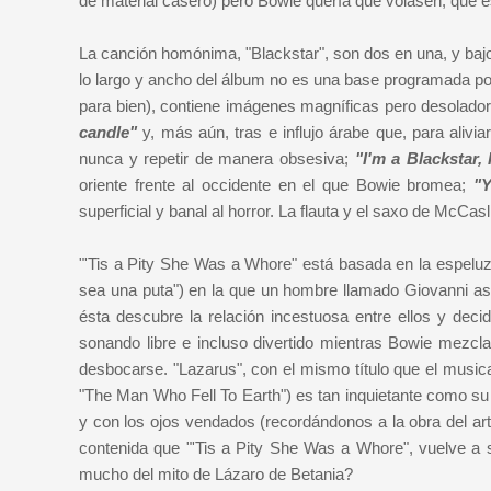
de material casero) pero Bowie quería que volasen, que e
La canción homónima, "Blackstar", son dos en una, y bajo 
lo largo y ancho del álbum no es una base programada p
para bien), contiene imágenes magníficas pero desolad
candle"
y, más aún, tras e influjo árabe que, para alivi
nunca y repetir de manera obsesiva;
"I'm a Blackstar,
oriente frente al occidente en el que Bowie bromea;
"Y
superficial y banal al horror. La flauta y el saxo de McCa
"'Tis a Pity She Was a Whore" está basada en la espelu
sea una puta") en la que un hombre llamado Giovanni as
ésta descubre la relación incestuosa entre ellos y dec
sonando libre e incluso divertido mientras Bowie mezcla
desbocarse. "Lazarus", con el mismo título que el musica
"The Man Who Fell To Earth") es tan inquietante como su
y con los ojos vendados (recordándonos a la obra del art
contenida que "'Tis a Pity She Was a Whore", vuelve a s
mucho del mito de Lázaro de Betania?