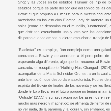
Shop y las voces en los estudios "Human" del hijo de To
estudios porque es parte del por qué del sonido de las c
Bowie el que propuso a Elmhirst para la mezcla final ante
mezcladas en los estudios Electric Lady de manera un tan
solas (como se denomina en el mundillo, "unattended", e
que disfrutan escuchando una y otra vez las cancione
disiparon cuando ambos pudieron escuchar el trabajo de E
"Blackstar" es complejo, "tan complejo como una galaxi
conozcan a Bowie y se acerquen a él pero pobre de 
esperando algo diferente, algo que les recuerde al Bowie
concreto, el recopilatorio "Nothing Has Changed" (201
acompañar de la Maria Schneider Orchestra en la cual c
ante la emoción que desborda el saxofonista. Pobres de aq
espíritu del Bowie de finales de los noventa y se les lle
dónde le iba a llevar en el futuro porque no tenían ni la 
"Outside" (1995) y su fascinación por los asesinos en seri
mucho más negro y magnético; se alimenta del terror de nu
no ver nada, de la paranoia y la locura y, sin embargo, es