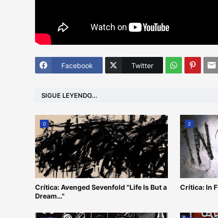
Facebook
Twitter
SIGUE LEYENDO...
0
2
Crítica: Avenged Sevenfold "Life Is But a
Crítica: In
Dream…"