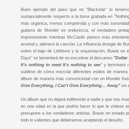
Buen ejemplo del paso que es "Blackstar" lo tenem
sustancialmente respecto a la toma grabada en "Nothi
más orgánica, menos comprimida y con más sonoridades 
guitarra de Monder se endurezca, el verdadero prota
impresionante mientras McCaslin parece más entreteni
arsenal y aderece la canción. La influencia droogie de Bu
sobre el bajo de Lefebvre y la orquestación, Bowie se e
Days" se lamentará de no encontrar el descanso
"Dollar 
It's nothing to meet It's nothing to see
" y terminará 
sublime de cómo mezclar diferentes estilos de manera t
álbum de manera más convencional con un Monder frase
Give Everything, I Can't Give Everything… Away"
sin
Un álbum que no dejará indiferente a nadie y que nos mu
en una edad en la que podría hacer lo que le viniese 
presupone a los verdaderos artistas. Bowie en estado p
todo lo valientes que debiéramos aceptando el desafío.