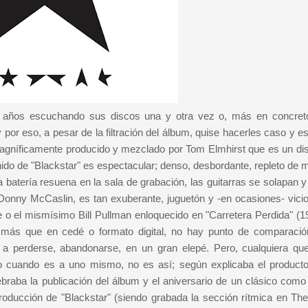
s años escuchando sus discos una y otra vez o, más en concret
 por eso, a pesar de la filtración del álbum, quise hacerles caso y 
n magníficamente producido y mezclado por Tom Elmhirst que es un di
ido de "Blackstar" es espectacular; denso, desbordante, repleto de m
 batería resuena en la sala de grabación, las guitarras se solapan y
 Donny McCaslin, es tan exuberante, juguetón y -en ocasiones- vici
 o el mismísimo Bill Pullman enloquecido en "Carretera Perdida" (1
te más que en cedé o formato digital, no hay punto de comparació
a perderse, abandonarse, en un gran elepé. Pero, cualquiera que
opo cuando es a uno mismo, no es así; según explicaba el producto
braba la publicación del álbum y el aniversario de un clásico como
roducción de "Blackstar" (siendo grabada la sección rítmica en Th