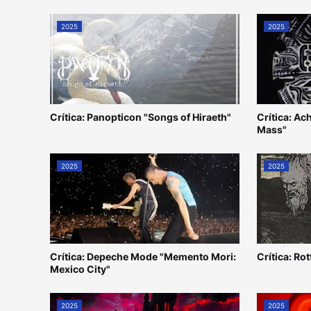
2025
2025
Crítica: Panopticon "Songs of Hiraeth"
Crítica: Ac
Mass"
2025
2025
Crítica: Depeche Mode "Memento Mori:
Crítica: Ro
Mexico City"
2025
2025