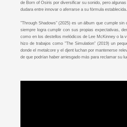
de Born of Osiris por diversificar su sonido, pero algunas
dudara entre innovar o aferrarse a su fórmula establecida.
"Through Shadows" (2025) es un álbum que cumple sin de
siempre logra cumplir con sus propias expectativas, d
como en los destellos melódicos de Lee McKinney o la ve
hizo de trabajos como "The Simulation" (2019) un peq
donde el metalcore y el djent luchan por mantenerse relev
de que podrían haber arriesgado más para reclamar su lu