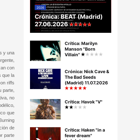
2026
Crónica: BEAT (Madrid)
27.06.2026
Crítica: Marilyn
Manson "Born
os y una
Villain"
rgente,
zan con
Crónica: Nick Cave &
s que la
The Bad Seeds
n riffs
(Madrid) 11.07.2026
 parte,
iva, no
Crítica: Havok "V"
délico,
ico que
Burning
ación de
Crítica: Haken "in a
r parte
fever dream"