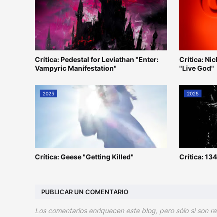
Crítica: Pedestal for Leviathan "Enter:
Crítica: N
Vampyric Manifestation"
"Live God"
2025
2025
Crítica: Geese "Getting Killed"
Crítica: 13
PUBLICAR UN COMENTARIO
Los comentarios enriquecen este blog, pero sólo si son re