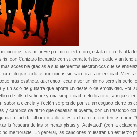
ón que, tras un breve preludio electrónico, estalla con riffs afilad
ris, con Canizaro liderando con su característico rugido y un tono u
es más accesible gracias a sus elementos electrónicos que se entrela
para integrar texturas melódicas sin sacrificar la intensidad. Mientra
ue más estándar, queriendo llegar a ser un himno pero sin serlo, co
 y un solo de guitarra que aporta un destello de emotividad. Por su
lino de riffs deathcore y una simplicidad melódica que, aunque efect
n sabor a ciencia y ficción sorprende por su arriesgado cierre psico
ias y cambios de ritmo que desafían al oyente, con un trasfondo gót
gunda mitad del álbum mantiene esta dinámica, con temas como "
alar la frescura de las primeras pistas y "Activated" (con la colabor
 no memorable. En general, las canciones muestran un esfuerzo po