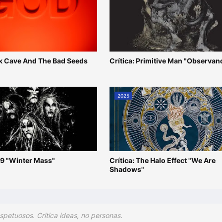
ick Cave And The Bad Seeds
Crítica: Primitive Man "Observan
2025
49 "Winter Mass"
Crítica: The Halo Effect "We Are
Shadows"
spetuosos. Critica ideas, no personas.