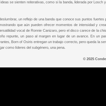
 ideas se sienten reiterativas, como si la banda, liderada por Losch 
slumbrar, un reflejo de una banda que conoce sus puntos fuertes 
emostrando que aún pueden ofrecer momentos de intensidad y creat
rsatilidad vocal de Ronnie Canizaro, pero el disco carece de la chi
ueño repunte, un paso al margen en lugar de un avance. En un p
antes, Born of Osiris entregan un trabajo correcto, pero queda la se
gar como líderes del subgénero, una pena.
© 2025 Conde