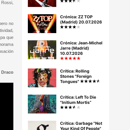
y Rossi,
Crónica: ZZ TOP
(Madrid) 20.07.2026
pero no
ividad,
spa que
Crónica: Jean‐Michel
anorama
Jarre (Madrid)
nsación
10.07.2026
Crítica: Rolling
 Draco
Stones "Foreign
Tongues"
Crítica: Left To Die
"Initium Mortis”
Crítica: Garbage "Not
Your Kind Of People"