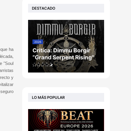
DESTACADO
2026
 que ha
Crítica: Dimmu Borgir
década,
“Grand Serpent Rising”
e "Soul
rristas
recto y
talizar
 seguro
LO MÁS POPULAR