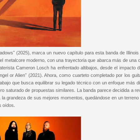
hadows" (2025), marca un nuevo capítulo para esta banda de Illinois
 y el metalcore moderno, con una trayectoria que abarca más de una 
baterista Cameron Losch ha enfrentado altibajos, desde el impacto d
gel or Alien" (2021). Ahora, como cuarteto completado por los guita
abajo que busca equilibrar su legado técnico con un enfoque más di
o saturado de propuestas similares. La banda parece decidida a revi
nza la grandeza de sus mejores momentos, quedándose en un terreno
s oídos.