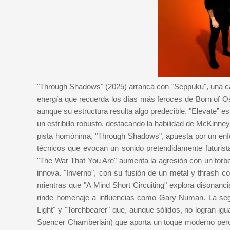
"Through Shadows" (2025) arranca con "Seppuku", una canci
energía que recuerda los días más feroces de Born of Osi
aunque su estructura resulta algo predecible. "Elevate” 
un estribillo robusto, destacando la habilidad de McKinney 
pista homónima, "Through Shadows", apuesta por un enfoq
técnicos que evocan un sonido pretendidamente futurista
"The War That You Are" aumenta la agresión con un torbel
innova. "Inverno", con su fusión de un metal y thrash co
mientras que "A Mind Short Circuiting" explora disonanc
rinde homenaje a influencias como Gary Numan. La se
Light" y "Torchbearer" que, aunque sólidos, no logran igu
Spencer Chamberlain) que aporta un toque moderno pero