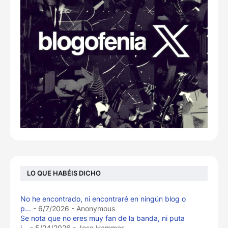
LO QUE HABÉIS DICHO
No he encontrado, ni encontraré en ningún blog o
p...
- 6/7/2026
- Anonymous
Se nota que no eres muy fan de la banda, ni puta
i...
- 5/24/2026
- Jose Hammer