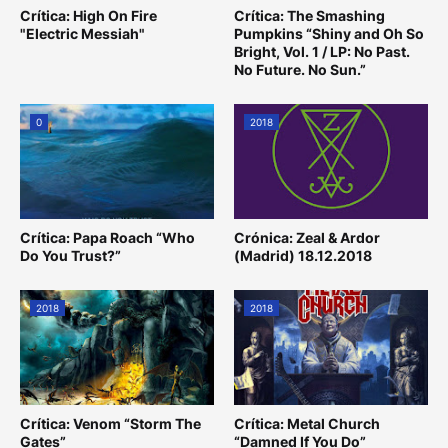
Crítica: High On Fire
Crítica: The Smashing
"Electric Messiah"
Pumpkins “Shiny and Oh So
Bright, Vol. 1 / LP: No Past.
No Future. No Sun.”
0
2018
Crítica: Papa Roach “Who
Crónica: Zeal & Ardor
Do You Trust?”
(Madrid) 18.12.2018
2018
2018
Crítica: Venom “Storm The
Crítica: Metal Church
Gates”
“Damned If You Do”