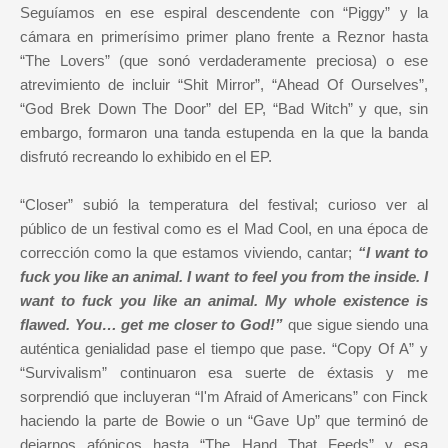
Seguíamos en ese espiral descendente con “Piggy” y la
cámara en primerísimo primer plano frente a Reznor hasta
“The Lovers” (que sonó verdaderamente preciosa) o ese
atrevimiento de incluir “Shit Mirror”, “Ahead Of Ourselves”,
“God Brek Down The Door” del EP, “Bad Witch” y que, sin
embargo, formaron una tanda estupenda en la que la banda
disfrutó recreando lo exhibido en el EP.
“Closer” subió la temperatura del festival; curioso ver al
público de un festival como es el Mad Cool, en una época de
corrección como la que estamos viviendo, cantar;
“I want to
fuck you like an animal. I want to feel you from the inside. I
want to fuck you like an animal. My whole existence is
flawed. You… get me closer to God!”
que sigue siendo una
auténtica genialidad pase el tiempo que pase. “Copy Of A” y
“Survivalism” continuaron esa suerte de éxtasis y me
sorprendió que incluyeran “I'm Afraid of Americans” con Finck
haciendo la parte de Bowie o un “Gave Up” que terminó de
dejarnos afónicos hasta “The Hand That Feeds” y esa