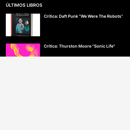
ÚLTIMOS LIBROS
Crítica: Daft Punk “We Were The Robots”
Crítica: Thurston Moore "Sonic Life"
Crítica: “Radiohead. El presente es
imposible”
Crítica: Peter Ames Carlin “Este grupo se
llama R.E.M.”