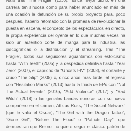
Nails tras “The Fragile” (1999), nunca mejor dicho, en una
carrera tan sinuosa como para haber anunciado en más de
una ocasión la defunción de su propio proyecto para, poco
después, haberlo retomado con la promesa de revolucionar la
puesta en escena, el concepto de los espectáculos en directo,
la propia experiencia del oyente en lo que muchas veces ha
sido un auténtico corte de manga para la industria, las
discográficas o la distribución y el streaming. Tras “The
Fragile”, todos sus seguidores aguantamos con estoicismo
hasta “With Teeth” (2005) y la despedida definitiva hasta “Year
Zero” (2007), el capricho de “Ghosts I-IV” (2008), el cortante y
crudo “The Slip” (2008) o, cinco años más tarde, el regreso
con “Hesitation Marks” (2013) hasta la triada de EPs con “Not
The Actual Events” (2016), “Add Violence” (2017) y “Bad
Witch” (2018) o las geniales bandas sonoras con su nuevo
compañero en el crimen, Atticus Ross; “The Social Network”
(que le valió el Oscar), “The Girl with the Dragon Tattoo”,
“Gone Girl”, “Before The Flood” o “Patriots Day”, que
demuestran que Reznor no quiere seguir el clásico patrón de