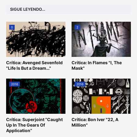
SIGUE LEYENDO...
0
2
Crítica: Avenged Sevenfold
Crítica: In Flames "I, The
"Life Is But a Dream…"
Mask"
2016
2016
Crítica: Superjoint “Caught
Crítica: Bon Iver "22, A
Up In The Gears Of
Million"
Application”