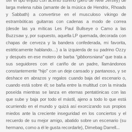
ser el tipo enjuto con acento sureño (pero de New Jersey) de
larga melena rubia (amante de la música de Hendrix, Rhoads
y Sabbath) a convertirse en el musculoso vikingo de
estrambóticas guitarras con cadenas a modo de correa
(desde las ya míticas Les Paul Bullseye o Camo a las
Buzzsaw y, por supuesto, aquella LP quemada, decorada con
chapas de cerveza y la bandera confederada, mi favorita,
estéticamente hablando…) a la izquierda de su padrino Ozzy
y después en ese motero de barba
“gibbonsniana”
que trata a
sus seguidores con el cariño de un padre, llamándonos
constantemente “hijo” con un deje cansado y pantanoso, y se
deshace en abrazos y regalos cuando baja del escenario o,
cuando está sobre él; se baña entre la multitud con la mirada
poseída mientras se lanza en eternas pentatónicas con las
que sube y baja por todo el mástil, ajeno a todo lo que está
ocurriendo en el mundo y quizá así exorcizando sus propios
miedos ante la creciente inseguridad en los conciertos y el
recuerdo de su mejor amigo, abatido sobre un escenario (su
hermano, como a él le gusta recordarle), Dimebag Darrell...