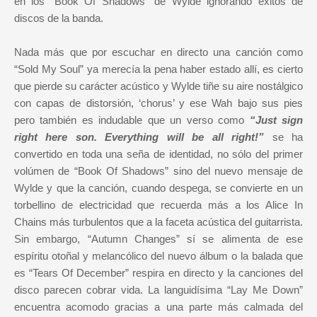
en los “Book Of Shadows” de Wylde ignorando éxitos de
discos de la banda.
Nada más que por escuchar en directo una canción como
“Sold My Soul” ya merecía la pena haber estado allí, es cierto
que pierde su carácter acústico y Wylde tiñe su aire nostálgico
con capas de distorsión, ‘chorus’ y ese Wah bajo sus pies
pero también es indudable que un verso como
“Just sign
right here son. Everything will be all right!”
se ha
convertido en toda una seña de identidad, no sólo del primer
volúmen de “Book Of Shadows” sino del nuevo mensaje de
Wylde y que la canción, cuando despega, se convierte en un
torbellino de electricidad que recuerda más a los Alice In
Chains más turbulentos que a la faceta acústica del guitarrista.
Sin embargo, “Autumn Changes” sí se alimenta de ese
espíritu otoñal y melancólico del nuevo álbum o la balada que
es “Tears Of December” respira en directo y la canciones del
disco parecen cobrar vida. La languidísima “Lay Me Down”
encuentra acomodo gracias a una parte más calmada del