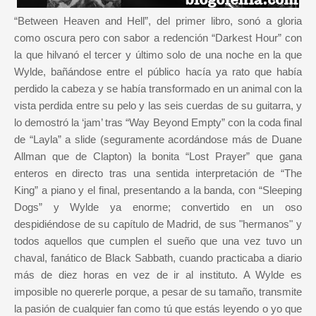
“Between Heaven and Hell”, del primer libro, sonó a gloria
como oscura pero con sabor a redención “Darkest Hour” con
la que hilvanó el tercer y último solo de una noche en la que
Wylde, bañándose entre el público hacía ya rato que había
perdido la cabeza y se había transformado en un animal con la
vista perdida entre su pelo y las seis cuerdas de su guitarra, y
lo demostró la ‘jam’ tras “Way Beyond Empty” con la coda final
de “Layla” a slide (seguramente acordándose más de Duane
Allman que de Clapton) la bonita “Lost Prayer” que gana
enteros en directo tras una sentida interpretación de “The
King” a piano y el final, presentando a la banda, con “Sleeping
Dogs” y Wylde ya enorme; convertido en un oso
despidiéndose de su capítulo de Madrid, de sus "hermanos" y
todos aquellos que cumplen el sueño que una vez tuvo un
chaval, fanático de Black Sabbath, cuando practicaba a diario
más de diez horas en vez de ir al instituto. A Wylde es
imposible no quererle porque, a pesar de su tamaño, transmite
la pasión de cualquier fan como tú que estás leyendo o yo que